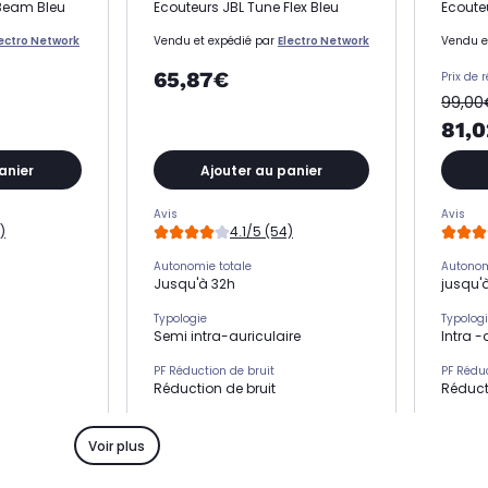
 Beam Bleu
Ecouteurs JBL Tune Flex Bleu
Ecouteu
lectro Network
Vendu et expédié par
Electro Network
Vendu e
65,87€
Prix de 
99,00
81,
anier
Ajouter au panier
Avis
Avis
)
4.1/5 (54)
Autonomie totale
Autonom
Jusqu'à 32h
jusqu'
Typologie
Typolog
Semi intra-auriculaire
Intra -
PF Réduction de bruit
PF Réduc
Réduction de bruit
Réduct
Kit mains libres
Kit main
Oui
Oui
Voir plus
Résistance
Résista