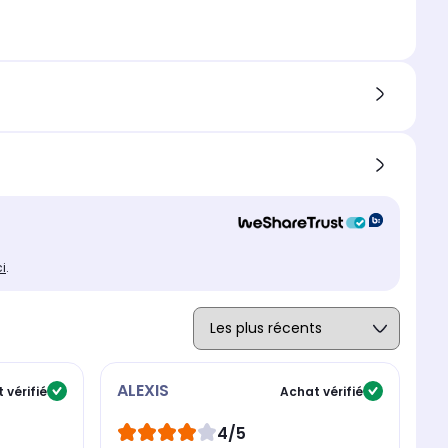
ci
.
ALEXIS
A
 vérifié
Achat vérifié
4/5