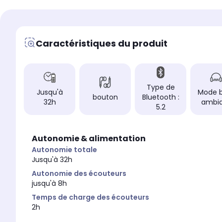
Pluie, eau
Pluie, eau
PF contrôle
PF contrôle
Contrôlez les appels 
-
musique
Caractéristiques du produit
Confort d'écoute
Confort d'écoute
intra-auriculaire
bouton
Autonomie totale
Autonomie totale
jusqu'à 48h
Jusqu'à 32h
Type de
Jusqu'à
Mode b
bouton
Bluetooth :
Autonomie des écouteu
Autonomie des écouteurs
32h
ambi
5.2
jusqu'à 12h
jusqu'à 8h
Temps de charge des é
Temps de charge des écouteurs
2h
2h
Autonomie & alimentation
Autonomie totale
Jusqu'à 32h
Autonomie des écouteurs
jusqu'à 8h
Temps de charge des écouteurs
2h