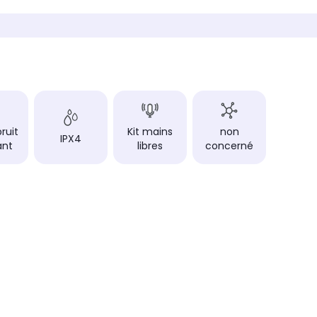
Pluie, eau
Pluie, 
PF contrôle
PF contr
et la
-
Contrôl
musiq
Confort d'écoute
Confort 
semi intra-auriculaire
intra-a
Autonomie totale
Autonom
Jusqu'à 32h
jusqu'
ruit
Kit mains
non
IPX4
rs
Autonomie des écouteurs
Autonom
ant
libres
concerné
jusqu'à 8h
jusqu'
couteurs
Temps de charge des écouteurs
Temps d
2h
2h