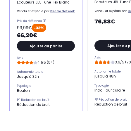
Ecouteurs JBL Tune
Ecouteurs JBL Tune Flex Blanc
Vendu et expédié par
E
Vendu et expédié par
Electro Network
76,88€
Prix de référence
99,99€
-33%
66,20€
Ajouter au p
Ajouter au panier
Avis
Avis
3.6/5 (70
4.1/5 (54)
Autonomie totale
Autonomie totale
jusqu'à 48h
Jusqu'à 32h
Typologie
Typologie
Intra -auriculaire
Bouton
PF Réduction de bruit
PF Réduction de bruit
Réduction de bruit
Réduction de bruit
Kit mains libres
Kit mains libres
Oui
Oui
Résistance
Résistance