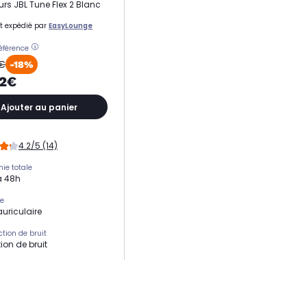
rs JBL Tune Flex 2 Blanc
t expédié par
EasyLounge
référence
€
-18%
02€
Ajouter au panier
4.2/5 (14)
ie totale
à 48h
ie
auriculaire
tion de bruit
ion de bruit
s libres
nce