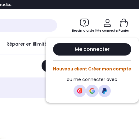
bradés.
e
Accéder directement au chatbot
Besoin d'aide ?
Me connecter
Panier
Réparer en illimité avec
Le Club Infinity
Econ
Me connecter
Ajouter au panier
•
66,20€
Nouveau client
Créer mon compte
ou me connecter avec