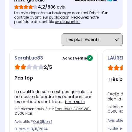
Temps de charge des écouteurs
Tem
Temps de charge des écouteurs
4,2/5
86 avis
-
2h
2h30
Les avis déposés sur boulanger.com font l'objet d'un
contrôle avant leur publication. Retrouvez notre
procédure de contrôle
en cliquant ici
.
SarahLuc83
LAURENT
Achat vérifié
2/5
Pas top
Très bon 
La qualité du son n est pas géniale. Je
FAcile d'util
ne cesse de perdre les écouteurs car
bien la char
les embouts sont trop...
Lire la suite
Initialement 
Initialement publié sur
Ecouteurs SONY WF-
C500 Noir
C500 Noir
Avis utile ?
Oui
Avis utile ?
Oui
0
|
Non
1
Publié le
12/11
Publié le
19/11/2024