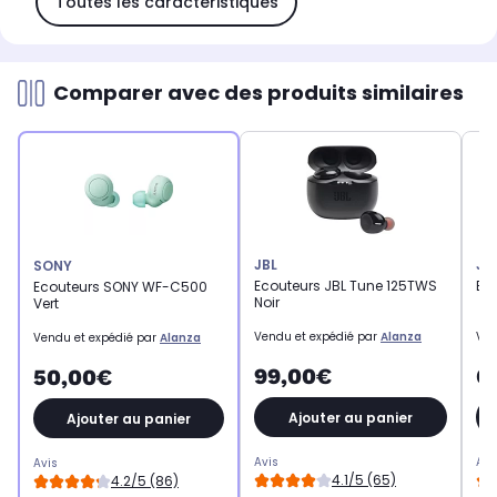
Toutes les caractéristiques
Comparer avec des produits similaires
JBL
JB
SONY
Ecouteurs JBL Tune 125TWS
Eco
Ecouteurs SONY WF-C500
Noir
Vert
Vendu et expédié par
Alanza
Ven
Vendu et expédié par
Alanza
99,00€
6
50,00€
Ajouter au panier
Ajouter au panier
Avis
Avi
Avis
4.1/5 (65)
4.2/5 (86)