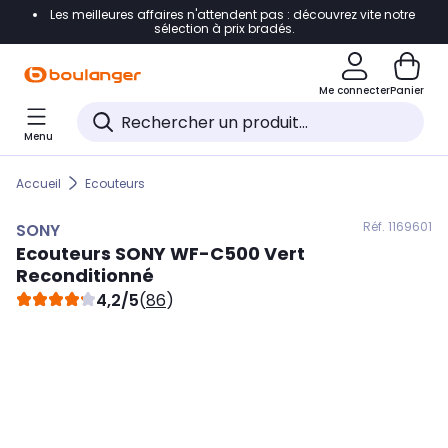
Les meilleures affaires n'attendent pas : découvrez vite notre
Accéder directement à la navigation
sélection à prix bradés.
Accéder directement au contenu
Me connecter
Panier
Accéder directement au pied de page
Menu
Accéder directement au chatbot
Accueil
Ecouteurs
Réf. 116
9601
SONY
Ecouteurs
SONY
WF-C500 Vert
Reconditionné
4,2/5
(
86
)