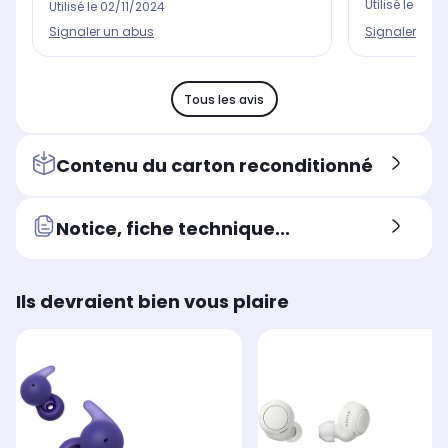
Utilisé le
16/1
Utilisé le
02/11/2024
Signaler un 
Signaler un abus
Tous les avis
Contenu du carton reconditionné
Notice, fiche technique...
Ils devraient bien vous plaire