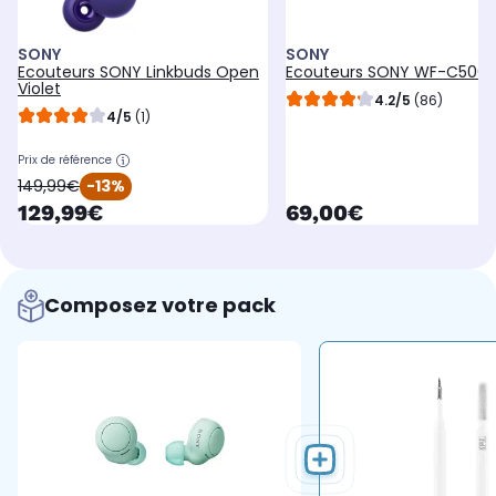
SONY
SONY
Ecouteurs SONY Linkbuds Open
Ecouteurs SONY WF-C500 
Violet
4.2/5
(86)
4/5
(1)
Prix de référence
oldPrice
149,99€
-13%
currentPrice
currentPrice
129,99€
69,00€
Composez votre pack