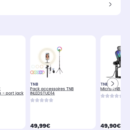
TNB
TNB
E
Pack accessoires TNB
Micro TNB INM
 - port jack
INLEDSTUD14
currentPrice
currentPr
49,99€
49,90€