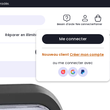
bradés.
e
Accéder directement au chatbot
Besoin d'aide ?
Me connecter
Panier
Réparer en illimité avec
Le Club Infinity
Econ
Me connecter
Ajouter au panier
•
15,01€
Nouveau client
Créer mon compte
ou me connecter avec