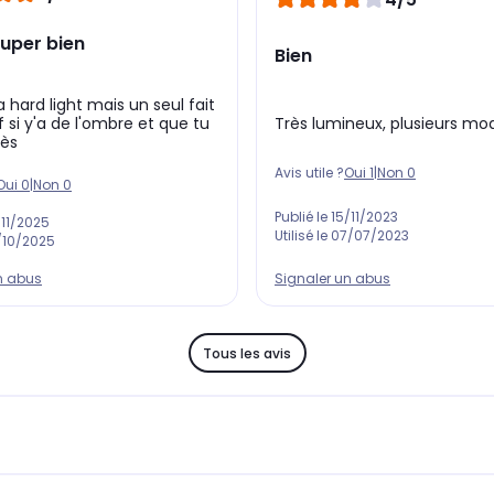
super bien
Bien
a hard light mais un seul fait
f si y'a de l'ombre et que tu
Très lumineux, plusieurs mo
rès
Avis utile ?
Oui
1
|
Non
0
Oui
0
|
Non
0
Publié le
15/11/2023
/11/2025
Utilisé le
07/07/2023
/10/2025
n abus
Signaler un abus
Tous les avis