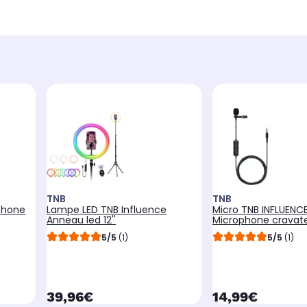
TNB
TNB
phone
Lampe LED TNB Influence
Micro TNB INFLUENC
Anneau led 12''
Microphone cravate
5/5
(1)
5/5
(1)
currentPrice
currentPrice
39,96€
14,99€