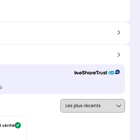
ci
.
 vérifié