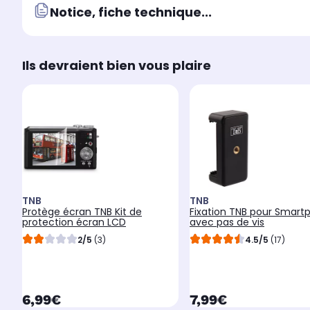
Notice, fiche technique...
Ils devraient bien vous plaire
TNB
TNB
Protège écran TNB Kit de
Fixation TNB pour Smart
protection écran LCD
avec pas de vis
2/5
(3)
4.5/5
(17)
currentPrice
currentPrice
6,99€
7,99€