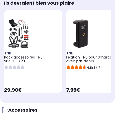
Ils devraient bien vous plaire
TNB
TNB
Pack accessoires TNB
Fixation TNB pour Smartph
SPACBOX23
avec pas de vis
4.5/5
(17)
currentPrice
currentPrice
29,90€
7,99€
Accessoires