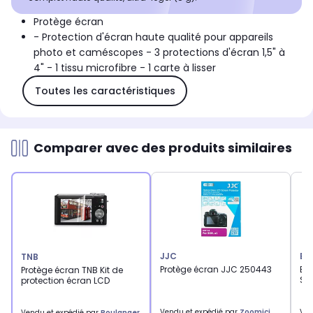
Protège écran
- Protection d'écran haute qualité pour appareils
photo et caméscopes - 3 protections d'écran 1,5" à
4" - 1 tissu microfibre - 1 carte à lisser
Toutes les caractéristiques
Comparer avec des produits similaires
JJC
BE
TNB
Protège écran JJC 250443
Ec
Protège écran TNB Kit de
SW2
protection écran LCD
Vendu et expédié par
Zoomici
Ven
Vendu et expédié par
Boulanger