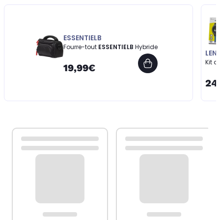
ESSENTIELB
Fourre-tout
ESSENTIELB
Hybride
LEN
Kit 
19,99€
24