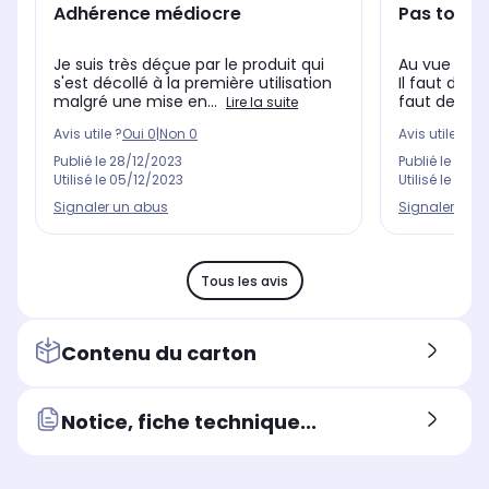
Adhérence médiocre
Pas top
Je suis très déçue par le produit qui
Au vue du p
s'est décollé à la première utilisation
Il faut découp
malgré une mise en...
faut des bon
Lire la suite
Avis utile ?
Oui
0
|
Non
0
Avis utile ?
Oui
Publié le
28/12/2023
Publié le
29/0
Utilisé le
05/12/2023
Utilisé le
05/0
Signaler un abus
Signaler un 
Tous les avis
Contenu du carton
Notice, fiche technique...