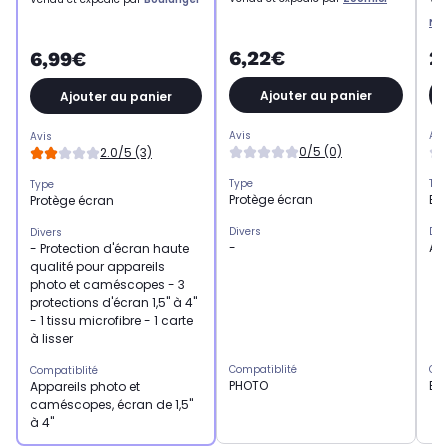
Ne
6,22€
2
6,99€
Ajouter au panier
Ajouter au panier
Avis
Avi
Avis
0/5 (0)
2.0/5 (3)
Type
Typ
Type
Protège écran
Ec
Protège écran
Divers
Div
Divers
-
Ac
- Protection d'écran haute
qualité pour appareils
photo et caméscopes - 3
protections d'écran 1,5" à 4"
- 1 tissu microfibre - 1 carte
à lisser
Compatiblité
Com
Compatiblité
PHOTO
BE
Appareils photo et
caméscopes, écran de 1,5"
à 4"