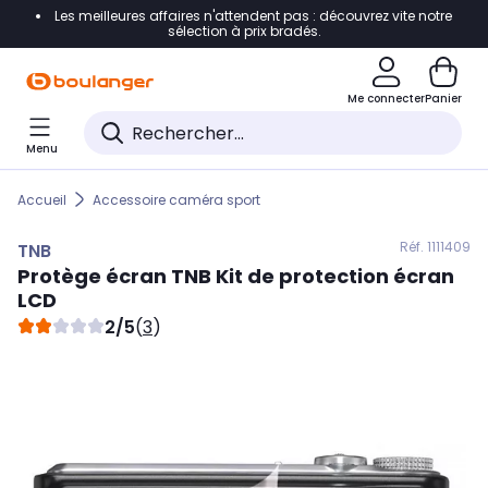
Les meilleures affaires n'attendent pas : découvrez vite notre
Accéder directement à la navigation
sélection à prix bradés.
Accéder directement au contenu
Me connecter
Panier
Accéder directement au pied de page
Menu
Accéder directement au chatbot
Accueil
Accessoire caméra sport
Réf. 111
1409
TNB
Protège écran
TNB
Kit de protection écran
LCD
2/5
(
3
)