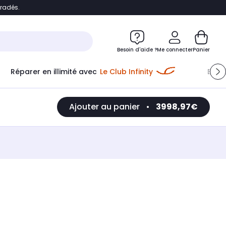
bradés.
e
Accéder directement au chatbot
Besoin d'aide ?
Me connecter
Panier
Réparer en illimité avec
Le Club Infinity
Econ
Ajouter au panier
•
3998,97€