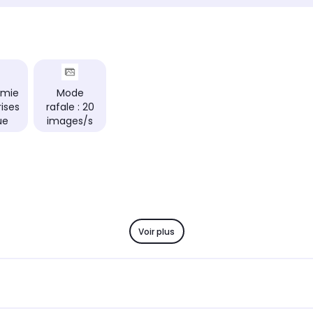
omie
Mode
rises
rafale : 20
ue
images/s
Voir plus