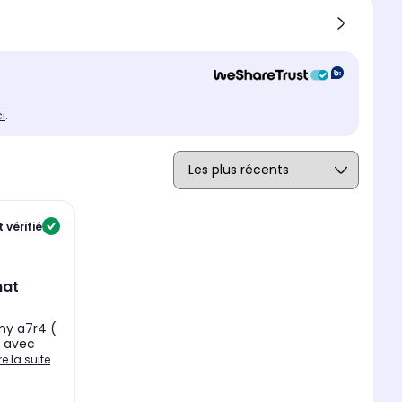
ci
.
 vérifié
ny a7r4 (
e avec
ire la suite