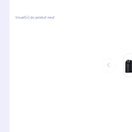
Visuel(s) du produit neuf