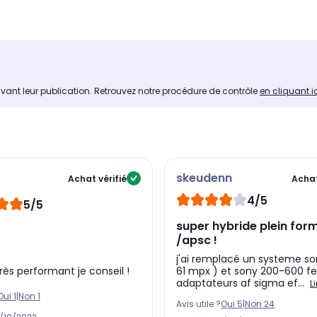
avant leur publication. Retrouvez notre procédure de contrôle
en cliquant i
skeudenn
Achat vérifié
Achat
4/5
5/5
super hybride plein format
/apsc !
j'ai remplacé un systeme so
très performant je conseil !
61 mpx ) et sony 200-600 f
adaptateurs af sigma ef...
L
Oui
1
|
Non
1
Avis utile ?
Oui
5
|
Non
24