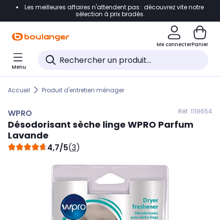
Les meilleures affaires n'attendent pas : découvrez vite notre
Accéder directement à la navigation
sélection à prix bradés.
Accéder directement au contenu
Me connecter
Panier
Accéder directement au pied de page
Menu
Accéder directement au chatbot
Accueil
Produit d'entretien ménager
Réf. 111
9654
WPRO
Désodorisant sèche linge
WPRO
Parfum
Lavande
4,7/5
(
3
)