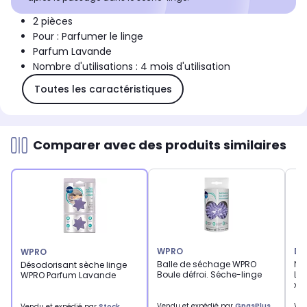
2 pièces
Pour : Parfumer le linge
Parfum Lavande
Nombre d'utilisations : 4 mois d'utilisation
Toutes les caractéristiques
Comparer avec des produits similaires
WPRO
DR
WPRO
Balle de séchage WPRO
Ne
Désodorisant sèche linge
Boule défroi. Séche-linge
La
WPRO Parfum Lavande
x2
Vendu et expédié par
GpasPlus
Ven
Vendu et expédié par
Stock