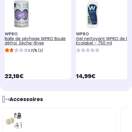
WPRO
WPRO
Balle de séchage WPRO Boule
Gel nettoyant WPRO de la
défroi. Séche-linge
Ecolabel - 750 ml
1.7/5
(3)
currentPrice
currentPrice
22,18€
14,99€
Accessoires