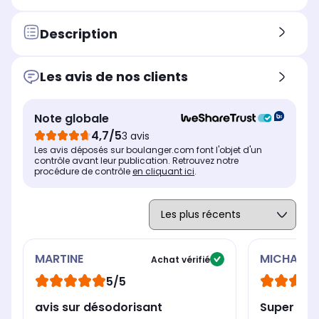
séchage, le repassage.
Description
Type de nettoyant
Typ
Type de nettoyant
Boule de séchage
Ne
Désodorisant sèche linge
Les avis de nos clients
Note globale
4,7/5
3 avis
Les avis déposés sur boulanger.com font l'objet d'un
contrôle avant leur publication. Retrouvez notre
procédure de contrôle
en cliquant ici
.
MARTINE
MICHAEL
Achat vérifié
5/5
avis sur désodorisant
Super