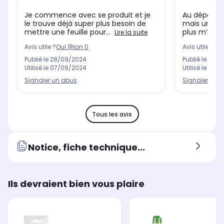
Je commence avec se produit et je
Au départ, j
le trouve déjà super plus besoin de
mais une foi
mettre une feuille pour...
plus m’en pa
Lire la suite
Avis utile ?
Oui
1
|
Non
0
Avis utile ?
Oui
Publié le
28/09/2024
Publié le
25/0
Utilisé le
07/09/2024
Utilisé le
04/0
Signaler un abus
Signaler un 
Tous les avis
Notice, fiche technique...
Ils devraient bien vous plaire