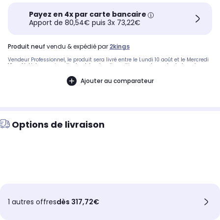
Payez en 4x par carte bancaire
Apport de 80,54€ puis 3x 73,22€
produit neuf
vendu & expédié par
2kings
Vendeur Professionnel, le produit sera livré entre le Lundi 10 août et le Mercredi
12 août. Notre service client est à votre disposition avant, pendant et après
votre commande. A bientôt sur 2KINGS.
Ajouter au comparateur
Options de livraison
1 autres offres
dès 317,72€