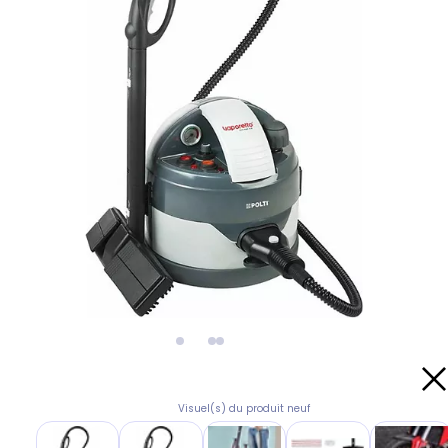
Visuel(s) du produit neuf