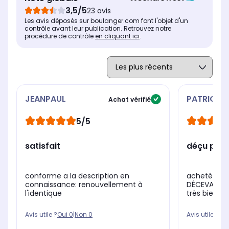
3,5/5
23 avis
Les avis déposés sur boulanger.com font l'objet d'un
contrôle avant leur publication. Retrouvez notre
procédure de contrôle
en cliquant ici
.
JEANPAUL
PATRICK
Achat vérifié
5/5
satisfait
déçu par l
conforme a la description en
acheté le 15
connaissance: renouvellement à
DÉCEVANT. l
l'identique
très bien fo
Avis utile ?
Oui
0
|
Non
0
Avis utile ?
Oui