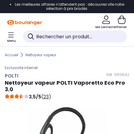
Les meilleures affaires n'attendent pas : découvrez vite notre
Accéder directement à la navigation
sélection à prix bradés.
Accéder directement au contenu
Me connecter
Panier
Accéder directement au pied de page
Menu
Accéder directement au chatbot
Accueil
Nettoyeur vapeur
Exclusivité internet
Réf. 105
9642
POLTI
Nettoyeur vapeur
POLTI
Vaporetto Eco Pro
3.0
3,5/5
(
23
)