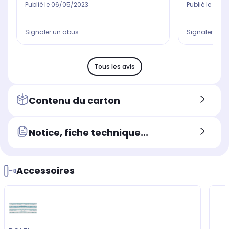
Publié le
06/05/2023
Publié le
11/02
Signaler un abus
Signaler un 
Tous les avis
Contenu du carton
Notice, fiche technique...
Accessoires