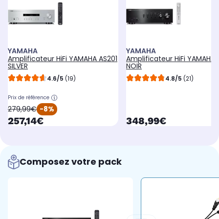
YAMAHA
YAMAHA
Amplificateur HiFi YAMAHA AS201
Amplificateur HiFi YAMAHA 
SILVER
NOIR
4.6/5
(19)
4.8/5
(21)
Prix de référence
oldPrice
279,99€
-8%
currentPrice
currentPrice
257,14€
348,99€
Composez votre pack