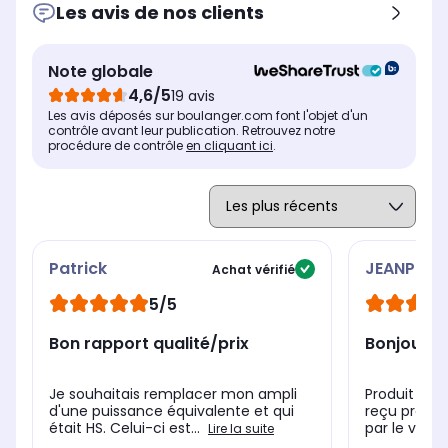
Les avis de nos clients
Non communiquée
Aci
Aluminium brossé
Entrées RCA
Ent
Entrées RCA
1
4
4
Note globale
Bluetooth
Blu
Bluetooth
4,6/5
19 avis
Oui
No
Non
Les avis déposés sur boulanger.com font l'objet d'un
contrôle avant leur publication. Retrouvez notre
procédure de contrôle
en cliquant ici
.
Patrick
JEANPIERR
Achat vérifié
5/5
Bon rapport qualité/prix
Bonjour
Je souhaitais remplacer mon ampli
Produit co
d'une puissance équivalente et qui
reçu produit
était HS. Celui-ci est...
par le vend
Lire la suite