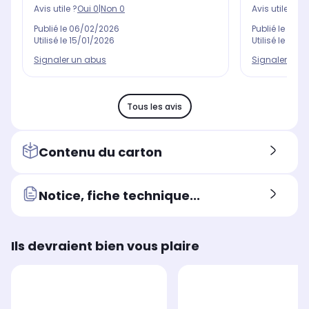
Avis utile ?
Oui
0
|
Non
0
Avis utile ?
Oui
Publié le
06/02/2026
Publié le
11/11
Utilisé le
15/01/2026
Utilisé le
21/1
Signaler un abus
Signaler un 
Tous les avis
Contenu du carton
Notice, fiche technique...
Ils devraient bien vous plaire