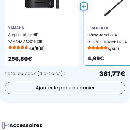
YAMAHA
ESSENTIELB
Amplificateur HiFi
Câble Jack/RCA
YAMAHA AS201 NOIR
ESSENTIELB Jack / RCA
4.6/5
(19)
5/5
(3)
4,99€
256,80€
361,77€
Total du pack (4 articles) :
Ajouter le pack au panier
Accessoires