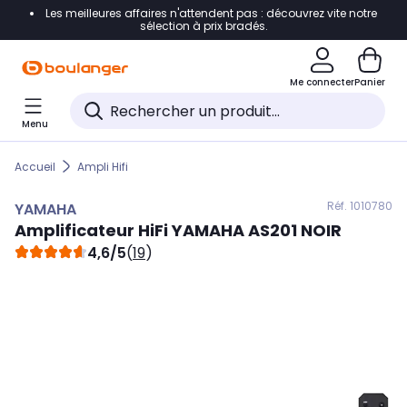
Les meilleures affaires n'attendent pas : découvrez vite notre
Accéder directement à la navigation
sélection à prix bradés.
Accéder directement au contenu
Me connecter
Panier
Accéder directement au pied de page
Menu
Accéder directement au chatbot
Accueil
Ampli Hifi
Réf. 101
0780
YAMAHA
Amplificateur HiFi
YAMAHA
AS201 NOIR
4,6/5
(
19
)