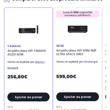
Jusqu'à
90€
cagnottés
nouveaux adhérents
WIIM
YA
YAMAHA
Amplificateur HiFi WIIM AMP
Amp
Amplificateur HiFi YAMAHA
ULTRA SPACE GREY
AS2
AS201 NOIR
Vendu et expédié par
Boulanger
Ven
Vendu et expédié par
Electro
Ne
Network
599,00€
256,80€
Pri
27
2
Ajouter au panier
Ajouter au panier
Avis
Avi
Avis