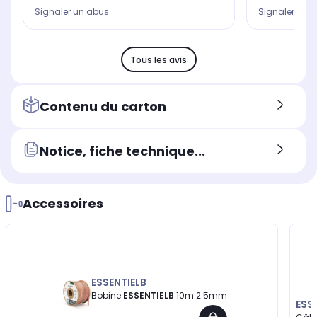
Signaler un abus
Signaler un 
Tous les avis
Contenu du carton
Notice, fiche technique...
Accessoires
ESSENTIELB
Bobine
ESSENTIELB
10m 2.5mm
ESS