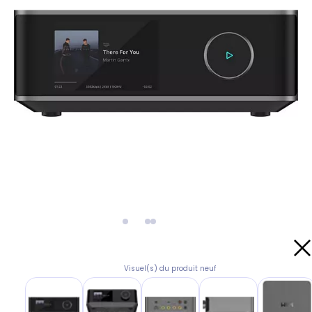
Visuel(s) du produit neuf