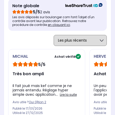
Note globale
5/5
2 avis
Les avis déposés sur boulanger.com font l'objet d'un
contrôle avant leur publication. Retrouvez notre
procédure de contrôle
en cliquant ici
.
MICHAL
HERVE
Achat vérifié
5/5
Très bon ampli
Achat sup
Il fait joué mais kef comme je ne
Un peu com
jamais entendu. Réglage hyper
l'applicati
simple avec application...
avoir persévé
Lire la suite
Avis utile ?
Oui
0
|
Non
2
Avis utile ?
Oui
Publié le
17/01/2026
Publié le
10/0
Utilisé le
27/12/2025
Utilisé le
20/1