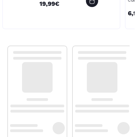
Câbl
19,99€
6,