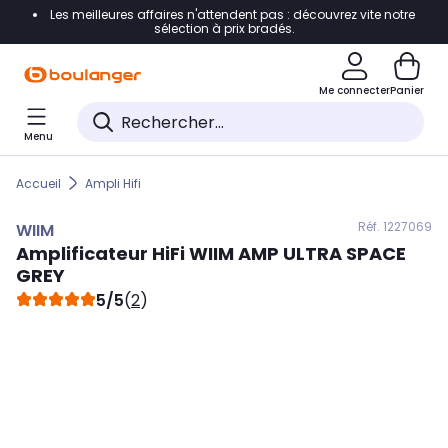
Les meilleures affaires n'attendent pas : découvrez vite notre
Accéder directement à la navigation
sélection à prix bradés.
Accéder directement au contenu
Me connecter
Panier
Accéder directement au pied de page
Menu
Accéder directement au chatbot
Accueil
Ampli Hifi
Réf. 122
7069
WIIM
Amplificateur HiFi
WIIM
AMP ULTRA SPACE
GREY
5/5
(
2
)