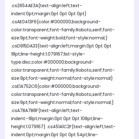
.cs2654AE3A{text-align:left;text-
indent:0pt;margin:0pt 0pt 0pt 0pt}
.csAE0413F6{color:#000000;background-
color:transparent;font-family:Roboto,serif;font-
size:9pt;font-weight:bold;font-style:normal;}
.csD915DA33{text-align:left;margin:0pt 0pt 0pt
18pt;line-height:1.079167;list-style-
type:disc;color:#000000;background-
color:transparent;font-family:Roboto,serif;font-
size:9pt;font-weight:normal;font-style:normal}
.csE1A752C6{color:#000000;background-
color:transparent;font-family:Roboto,serif;font-
size:9pt;font-weight:normal;font-style:normal;}
.csA7BA7B8F{text-align:left;text-
indent:-18pt;margin:0pt 0pt 0pt 108pt;line-
height:1.079167} .cs451A1C2F{text-align:left;text-
indent:0pt;margin:0pt 0pt 0pt 54pt;line-