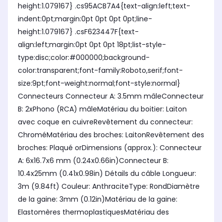
height:1.079167} .cs95ACB7A4{text-align:left;text-
indent:0pt;margin:0pt 0pt 0pt 0pt;line-
height:1.079167} .csF623447F{text-
align:left;margin:0pt 0pt 0pt 18pt;list-style-
type:disc;color:#000000;background-
color:transparent;font-family:Roboto,serif;font-
size:9pt;font-weight:normal;font-style:normal}
Connecteurs Connecteur A: 3.5mm mâleConnecteur
B: 2xPhono (RCA) mâleMatériau du boitier: Laiton
avec coque en cuivreRevêtement du connecteur:
ChroméMatériau des broches: LaitonRevêtement des
broches: Plaqué orDimensions (approx.): Connecteur
A: 6x16.7x6 mm (0.24x0.66in)Connecteur B:
10.4x25mm (0.41x0.98in) Détails du câble Longueur:
3m (9.84ft) Couleur: AnthraciteType: RondDiamètre
de la gaine: 3mm (0.12in)Matériau de la gaine:
Elastomères thermoplastiquesMatériau des