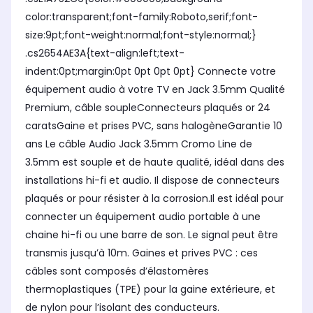
color:transparent;font-family:Roboto,serif;font-
size:9pt;font-weight:normal;font-style:normal;}
.cs2654AE3A{text-align:left;text-
indent:0pt;margin:0pt 0pt 0pt 0pt} Connecte votre
équipement audio à votre TV en Jack 3.5mm Qualité
Premium, câble soupleConnecteurs plaqués or 24
caratsGaine et prises PVC, sans halogèneGarantie 10
ans Le câble Audio Jack 3.5mm Cromo Line de
3.5mm est souple et de haute qualité, idéal dans des
installations hi-fi et audio. Il dispose de connecteurs
plaqués or pour résister à la corrosion.Il est idéal pour
connecter un équipement audio portable à une
chaine hi-fi ou une barre de son. Le signal peut être
transmis jusqu’à 10m. Gaines et prives PVC : ces
câbles sont composés d’élastomères
thermoplastiques (TPE) pour la gaine extérieure, et
de nylon pour l’isolant des conducteurs.