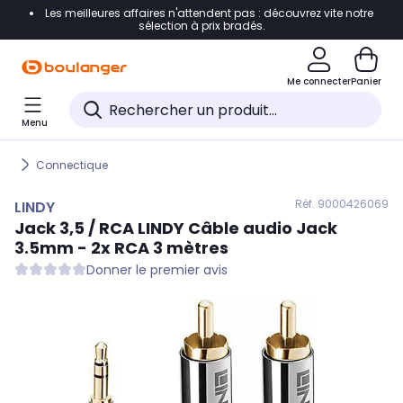
Les meilleures affaires n'attendent pas : découvrez vite notre
Accéder directement à la navigation
sélection à prix bradés.
Accéder directement au contenu
Me connecter
Panier
Accéder directement au pied de page
Menu
Accéder directement au chatbot
Connectique
Réf. 900
0426069
LINDY
Jack 3,5 / RCA
LINDY
Câble audio Jack
3.5mm - 2x RCA 3 mètres
Donner le premier avis