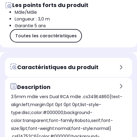
Les points forts du produit
Mâle/Mâle
Longueur : 3,0 m
Garantie 5 ans
Toutes les caractéristiques
Caractéristiques du produit
Description
3.5mm mâle vers Dual RCA mâle .cs349E4B60{text-
align:left;margin:0pt 0pt 0pt 0pt;list-style-
type:disc;color:#000000;background-
color:transparent;font-family:Roboto,serif;font-
size:9pt;font-weight:normal;font-style:normal}
.csE1A752C6{color:#000000;background-