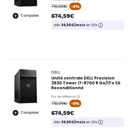
oldPrice
710,09€
-5%
674,59€
Comparer
dès
39,55€/mois
en 20x
DELL
Unité centrale DELL Precision
3630 Tower i7-8700 8 Go/1To SS
Reconditionné
Prix de référence
oldPrice
710,09€
-5%
674,59€
Comparer
dès
39,55€/mois
en 20x