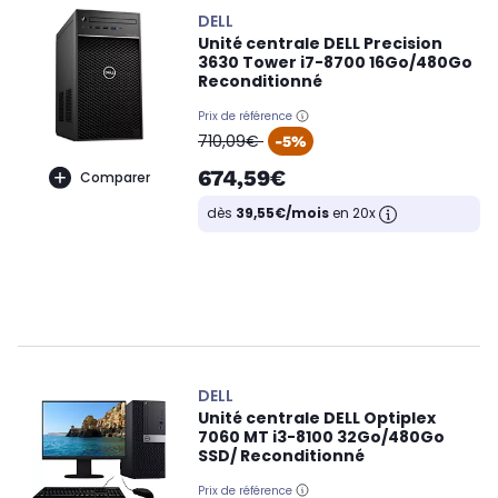
DELL
Unité centrale DELL Precision
3630 Tower i7-8700 16Go/480Go
Reconditionné
Prix de référence
oldPrice
710,09€
-5%
674,59€
Comparer
dès
39,55€/mois
en 20x
DELL
Unité centrale DELL Optiplex
7060 MT i3-8100 32Go/480Go
SSD/ Reconditionné
Prix de référence