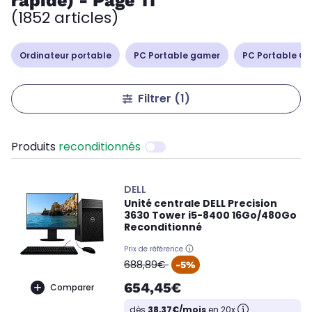
rapide) - Page 11
(1852 articles)
Ordinateur portable
PC Portable gamer
PC Portable Cop
Filtrer
(1)
Produits
reconditionnés
DELL
Unité centrale DELL Precision
3630 Tower i5-8400 16Go/480Go
Reconditionné
Prix de référence
oldPrice
688,89€
-5%
654,45€
Comparer
dès
38,37€/mois
en 20x