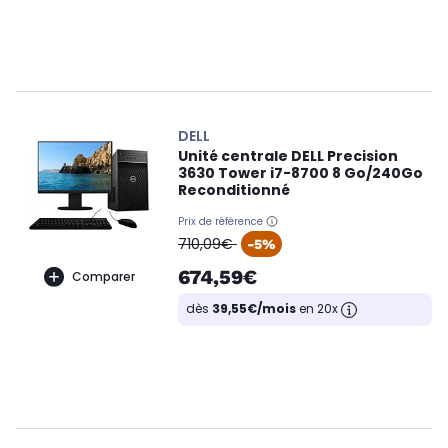
DELL
Unité centrale DELL Precision
3630 Tower i7-8700 8 Go/240Go
Reconditionné
Prix de référence
oldPrice
710,09€
-5%
674,59€
Comparer
dès
39,55€/mois
en 20x