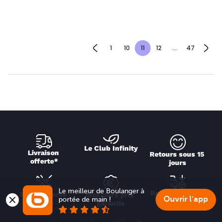
1
10
11
12
...
47
Le Club Infinity
Livraison 
Retours sous 15 
offerte*
jours
Le meilleur de Boulanger à 
Boulanger Drive
Service après 
Meilleurs prix 
Ouvrir l'app
portée de main !
vente
garantis