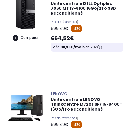
Unité centrale DELL Optiplex
7060 MT i3-8100 16Go/2To SSD
Reconditionné
Prix de référence
oldPrice
699,49€
-5%
664,52€
Comparer
dès
38,96€/mois
en 20x
LENOVO
Unité centrale LENOVO
ThinkCentre M720s SFF i5-8400T
16Go/1To Reconditionné
Prix de référence
oldPrice
699,49€
-5%