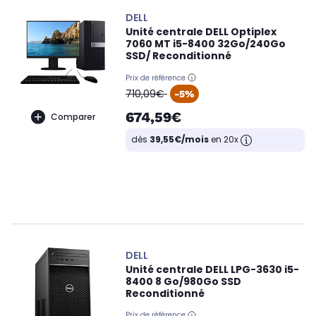
DELL
Unité centrale DELL Optiplex
7060 MT i5-8400 32Go/240Go
SSD/ Reconditionné
Prix de référence
oldPrice
710,09€
-5%
674,59€
Comparer
dès
39,55€/mois
en 20x
DELL
Unité centrale DELL LPG-3630 i5-
8400 8 Go/980Go SSD
Reconditionné
Prix de référence