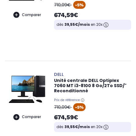
oldPrice
710,09€
-5%
674,59€
Comparer
dès
39,55€/mois
en 20x
DELL
Unité centrale DELL Optiplex
7060 MT i3-8100 8 Go/2To SSD/"
Reconditionné
Prix de référence
oldPrice
710,09€
-5%
674,59€
Comparer
dès
39,55€/mois
en 20x