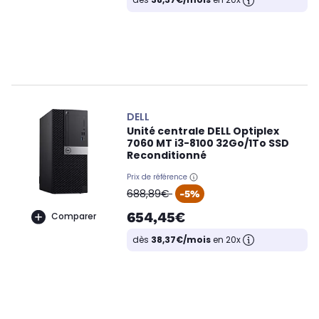
DELL
Unité centrale DELL Optiplex
7060 MT i3-8100 32Go/1To SSD
Reconditionné
Prix de référence
oldPrice
688,89€
-5%
654,45€
Comparer
dès
38,37€/mois
en 20x