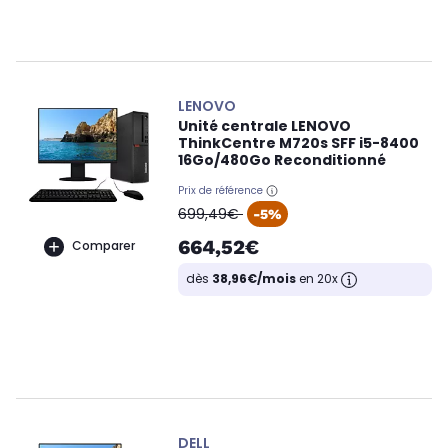
LENOVO
Unité centrale LENOVO
ThinkCentre M720s SFF i5-8400
16Go/480Go Reconditionné
Prix de référence
oldPrice
699,49€
-5%
664,52€
Comparer
dès
38,96€/mois
en 20x
DELL