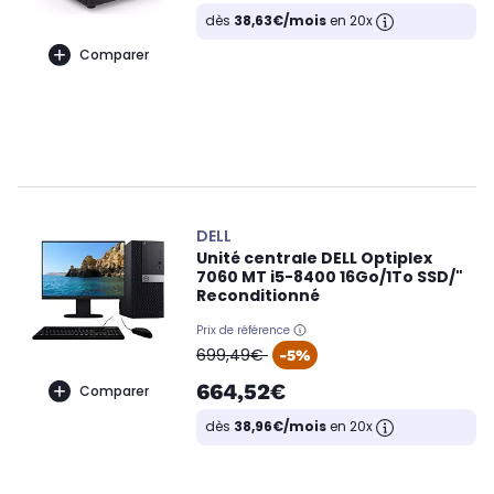
dès
38,63€/mois
en 20x
Comparer
DELL
Unité centrale DELL Optiplex
7060 MT i5-8400 16Go/1To SSD/"
Reconditionné
Prix de référence
oldPrice
699,49€
-5%
664,52€
Comparer
dès
38,96€/mois
en 20x