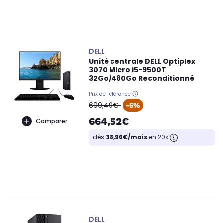
DELL
Unité centrale DELL Optiplex
3070 Micro i5-9500T
32Go/480Go Reconditionné
Prix de référence
oldPrice
699,49€
-5%
664,52€
Comparer
dès
38,96€/mois
en 20x
DELL