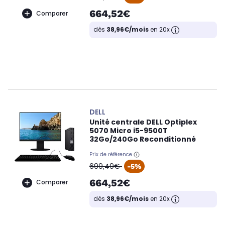
664,52€
Comparer
dès
38,96€/mois
en 20x
DELL
Unité centrale DELL Optiplex
5070 Micro i5-9500T
32Go/240Go Reconditionné
Prix de référence
oldPrice
699,49€
-5%
664,52€
Comparer
dès
38,96€/mois
en 20x