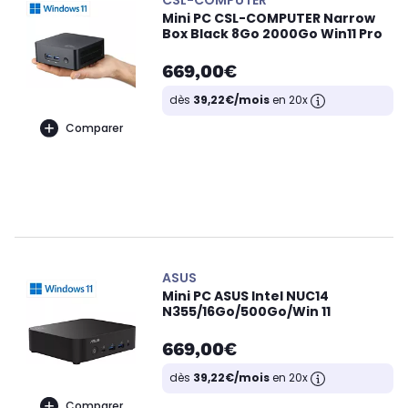
CSL-COMPUTER
Mini PC CSL-COMPUTER Narrow
Box Black 8Go 2000Go Win11 Pro
669,00€
dès
39,22€/mois
en 20x
Comparer
ASUS
Mini PC ASUS Intel NUC14
N355/16Go/500Go/Win 11
669,00€
dès
39,22€/mois
en 20x
Comparer