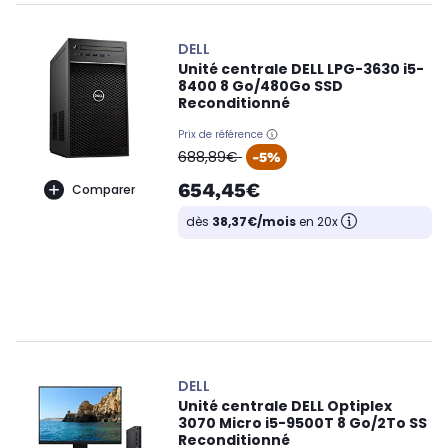
DELL
Unité centrale DELL LPG-3630 i5-
8400 8 Go/480Go SSD
Reconditionné
Prix de référence
oldPrice
688,89€
-5%
654,45€
Comparer
dès
38,37€/mois
en 20x
DELL
Unité centrale DELL Optiplex
3070 Micro i5-9500T 8 Go/2To SS
Reconditionné