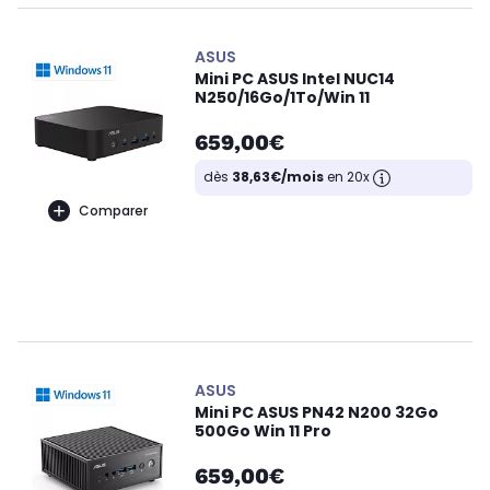
ASUS
Mini PC ASUS Intel NUC14
N250/16Go/1To/Win 11
659,00€
dès
38,63€/mois
en 20x
Comparer
ASUS
Mini PC ASUS PN42 N200 32Go
500Go Win 11 Pro
659,00€