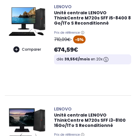
LENOVO
Unité centrale LENOVO
ThinkCentre M720s SFF i5-8400 8
Go/1To S Reconditionné
Prix de référence
oldPrice
710,09€
-5%
674,59€
Comparer
dès
39,55€/mois
en 20x
LENOVO
Unité centrale LENOVO
ThinkCentre M720s SFF i3-8100
16Go/1To S Reconditionné
Prix de référence