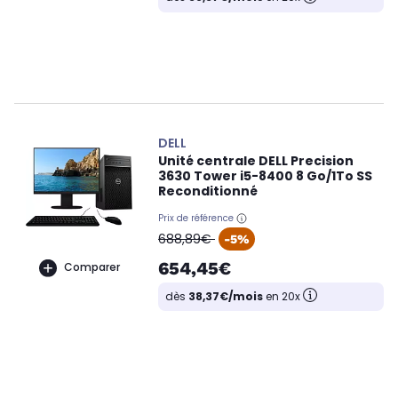
DELL
Unité centrale DELL Precision
3630 Tower i5-8400 8 Go/1To SS
Reconditionné
Prix de référence
oldPrice
688,89€
-5%
654,45€
Comparer
dès
38,37€/mois
en 20x