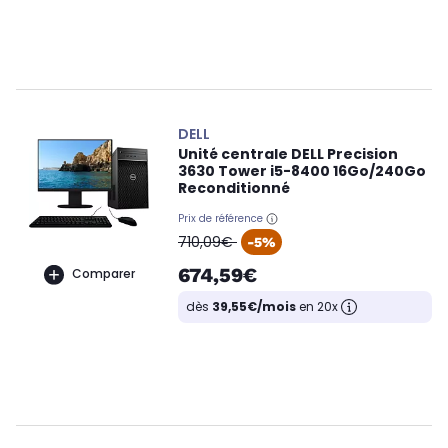
DELL
Unité centrale DELL Precision
3630 Tower i5-8400 16Go/240Go
Reconditionné
Prix de référence
oldPrice
710,09€
-5%
674,59€
Comparer
dès
39,55€/mois
en 20x