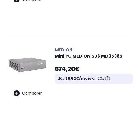
MEDION
Mini PC MEDION S06 MD35385
674,20€
dès
39,52€/mois
en 20x
Comparer