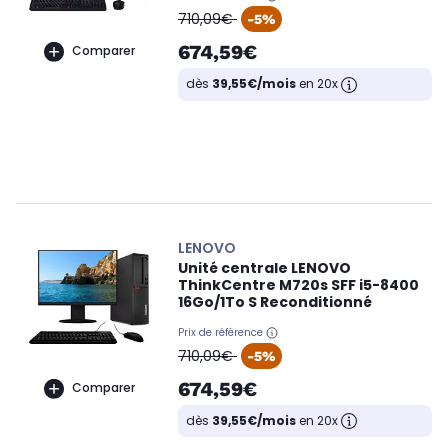
oldPrice
710,09€
-5%
674,59€
Comparer
dès
39,55€/mois
en 20x
LENOVO
Unité centrale LENOVO
ThinkCentre M720s SFF i5-8400
16Go/1To S Reconditionné
Prix de référence
oldPrice
710,09€
-5%
674,59€
Comparer
dès
39,55€/mois
en 20x