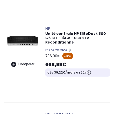
HP
Unité centrale HP EliteDesk 800
G5 SFF - 16Go - SSD 2To
Reconditionné
Prix de référence
oldPrice
736,00€
-9%
668,99€
Comparer
dès
39,22€/mois
en 20x