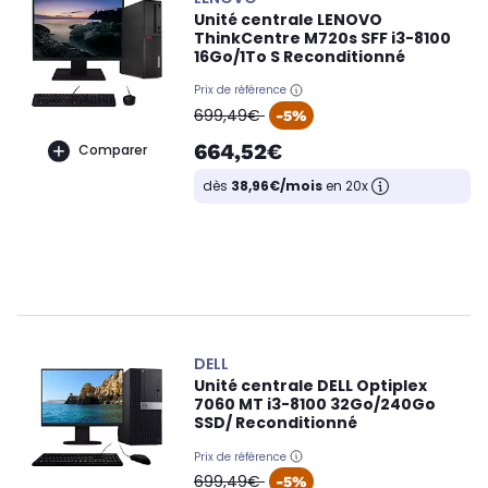
Unité centrale LENOVO
ThinkCentre M720s SFF i3-8100
16Go/1To S Reconditionné
Prix de référence
oldPrice
699,49€
-5%
664,52€
Comparer
dès
38,96€/mois
en 20x
DELL
Unité centrale DELL Optiplex
7060 MT i3-8100 32Go/240Go
SSD/ Reconditionné
Prix de référence
oldPrice
699,49€
-5%