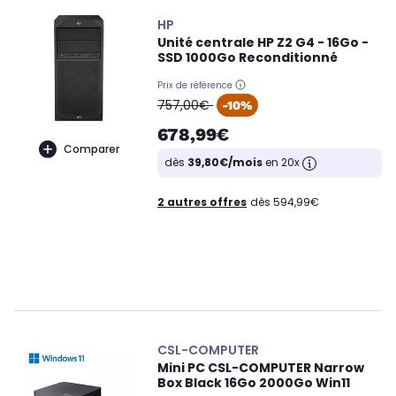
HP
Unité centrale HP Z2 G4 - 16Go -
SSD 1000Go Reconditionné
Prix de référence
oldPrice
757,00€
-10%
678,99€
Comparer
dès
39,80€/mois
en 20x
2 autres offres
dès 594,99€
CSL-COMPUTER
Mini PC CSL-COMPUTER Narrow
Box Black 16Go 2000Go Win11