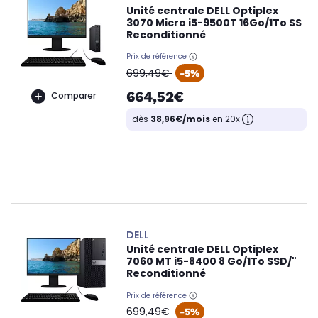
Unité centrale DELL Optiplex
3070 Micro i5-9500T 16Go/1To SS
Reconditionné
Prix de référence
oldPrice
699,49€
-5%
664,52€
Comparer
dès
38,96€/mois
en 20x
DELL
Unité centrale DELL Optiplex
7060 MT i5-8400 8 Go/1To SSD/"
Reconditionné
Prix de référence
oldPrice
699,49€
-5%