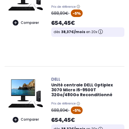
Prix de référence
oldPrice
688,89€
-5%
654,45€
Comparer
dès
38,37€/mois
en 20x
DELL
Unité centrale DELL Optiplex
3070 Micro i5-9500T
32Go/480Go Reconditionné
Prix de référence
oldPrice
688,89€
-5%
654,45€
Comparer
dès
38,37€/mois
en 20x