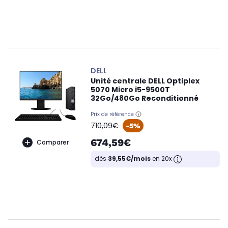
DELL
Unité centrale DELL Optiplex
5070 Micro i5-9500T
32Go/480Go Reconditionné
Prix de référence
oldPrice
710,09€
-5%
674,59€
Comparer
dès
39,55€/mois
en 20x