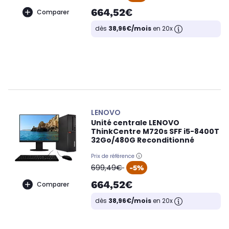
664,52€
Comparer
dès
38,96€/mois
en 20x
LENOVO
Unité centrale LENOVO
ThinkCentre M720s SFF i5-8400T
32Go/480G Reconditionné
Prix de référence
oldPrice
699,49€
-5%
664,52€
Comparer
dès
38,96€/mois
en 20x