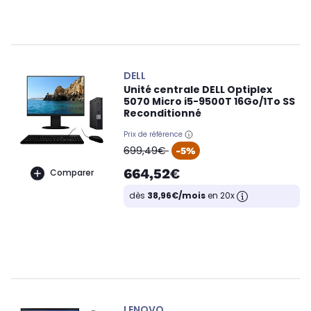
DELL
Unité centrale DELL Optiplex
5070 Micro i5-9500T 16Go/1To SS
Reconditionné
Prix de référence
oldPrice
699,49€
-5%
664,52€
Comparer
dès
38,96€/mois
en 20x
LENOVO