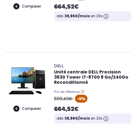
664,52€
Comparer
dès
38,96€/mois
en 20x
DELL
Unité centrale DELL Precision
3630 Tower i7-8700 8 Go/240Go
Reconditionné
Prix de référence
oldPrice
699,49€
-5%
664,52€
Comparer
dès
38,96€/mois
en 20x