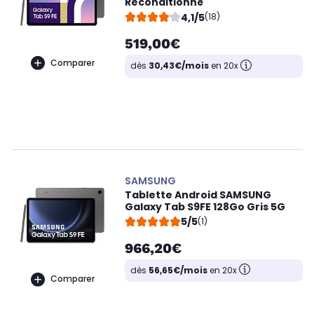
Reconditionné
4,1/5
(18)
519,00€
Comparer
dès
30,43€/mois
en 20x
SAMSUNG
Tablette Android SAMSUNG
Galaxy Tab S9FE 128Go Gris 5G
5/5
(1)
966,20€
dès
56,65€/mois
en 20x
Comparer