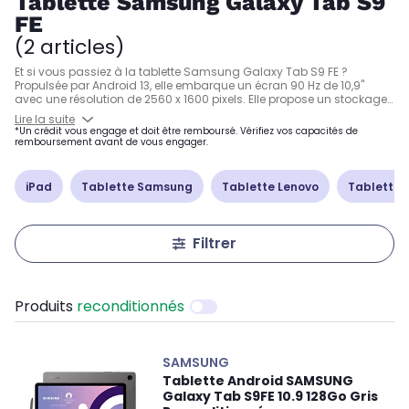
Tablette Samsung Galaxy Tab S9
FE
(2 articles)
Et si vous passiez à la tablette Samsung Galaxy Tab S9 FE ?
Propulsée par Android 13, elle embarque un écran 90 Hz de 10,9"
avec une résolution de 2560 x 1600 pixels. Elle propose un stockage
de 128 Go extensible avec une
carte micro SD
. Côté photo,
Lire la suite
la tablette Samsung Galaxy Tab S9 FE fait le job avec son capteur
*Un crédit vous engage et doit être remboursé. Vérifiez vos capacités de
photo 12 méga pixels. Grâce à sa batterie de 8000 mAh, elle offre
remboursement avant de vous engager.
une autonomie jusqu'à 7 h. La tablette Samsung Galaxy Tab S9 FE
propose aussi la charge rapide.
iPad
Tablette Samsung
Tablette Lenovo
Tablette 
Filtrer
Produits
reconditionnés
SAMSUNG
Tablette Android SAMSUNG
Galaxy Tab S9FE 10.9 128Go Gris