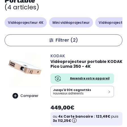
Portable
(4 articles)
Vidéoprojecteur 4K
Mini vidéoprojecteur
Vidéoprojecteur
Filtrer
(2)
KODAK
Vidéoprojecteur portable KODAK
Pico Luma 350 - 4K
Revendre votre appareil
Jusqu'à
90€
cagnottés
nouveaux adhérents
Comparer
449,00€
ou
4x Carte bancaire : 123,48€
puis
3x 112,25€