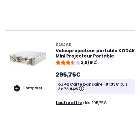
KODAK
Vidéoprojecteur portable KODAK
Mini Projecteur Portable
3,5/5
(2)
295,75€
ou
4x Carte bancaire : 81,33€
puis
Comparer
3x 73,94€
1 autre offre
dès 295,75€