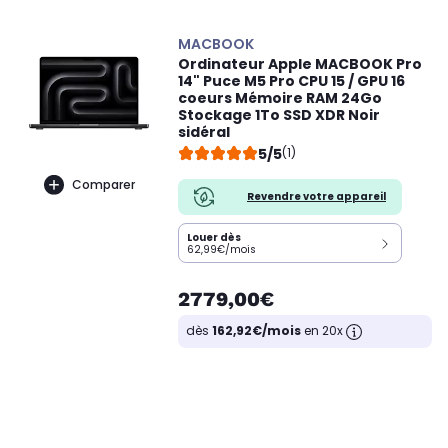
MACBOOK
Ordinateur Apple MACBOOK Pro
14" Puce M5 Pro CPU 15 / GPU 16
coeurs Mémoire RAM 24Go
Stockage 1To SSD XDR Noir
sidéral
5/5
(1)
Comparer
Revendre votre appareil
Louer dès
62,99€/mois
2779,00€
dès
162,92€/mois
en 20x