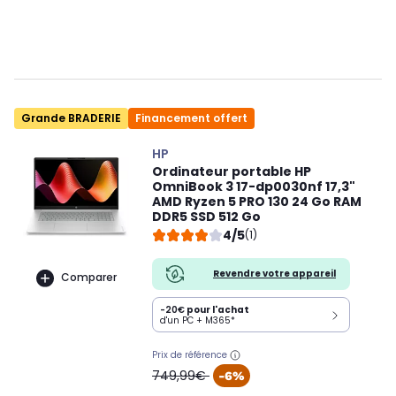
Grande BRADERIE
Financement offert
HP
Ordinateur portable HP
OmniBook 3 17-dp0030nf 17,3"
AMD Ryzen 5 PRO 130 24 Go RAM
DDR5 SSD 512 Go
4/5
(1)
Revendre votre appareil
Comparer
-20€
pour l'achat
d'un PC + M365*
Prix de référence
oldPrice
749,99€
-6%