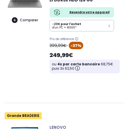
LPDDR5x HDD 128 Go
Revendre votre appareil
Comparer
-20€
pour l'achat
d'un PC + M365*
Prix de référence
oldPrice
399,99€
-37%
249,99€
ou
4x par carte bancaire
68,75€
puis 3x 62,50
Grande BRADERIE
LENOVO