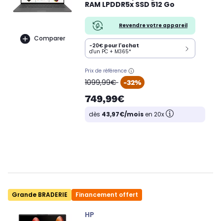
RAM LPDDR5x SSD 512 Go
Revendre votre appareil
Comparer
-20€
pour l'achat
d'un PC + M365*
Prix de référence
oldPrice
1099,99€
-32%
749,99€
dès
43,97€/mois
en 20x
Grande BRADERIE
Financement offert
HP