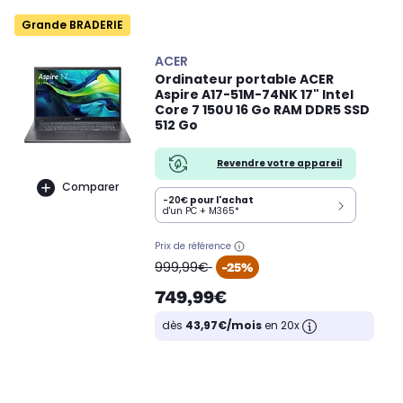
Grande BRADERIE
ACER
Ordinateur portable ACER
Aspire A17-51M-74NK 17" Intel
Core 7 150U 16 Go RAM DDR5 SSD
512 Go
Revendre votre appareil
Comparer
-20€
pour l'achat
d'un PC + M365*
Prix de référence
oldPrice
999,99€
-25%
749,99€
dès
43,97€/mois
en 20x