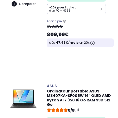
Comparer
-20€
pour l'achat
d'un PC + M365*
Ancien prix
oldPrice
999,99€
809,99€
dès
47,49€/mois
en 20x
ASUS
Ordinateur portable ASUS
M3407KA-SF005W 14" OLED AMD
Ryzen AI 7 350 16 Go RAM SSD 512
Go
5/5
(8)