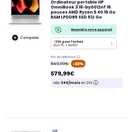
Ordinateur portable HP
OmniBook 3 16-by0012nf 16
pouces AMD Ryzen 5 40 16 Go
RAM LPDDR5 SSD 512 Go
Revendre votre appareil
Comparer
-20€
pour l'achat
d'un PC + M365*
Prix de référence
oldPrice
849,99€
-32%
579,99€
dès
34€/mois
en 20x
HP