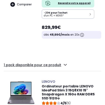
Revendre votre appareil
Comparer
-20€
pour l'achat
d'un PC + M365*
829,99€
dès
48,66€/mois
en 20x
1 pack disponible pour ce produit
LENOVO
Ordinateur portable LENOVO
IdeaPad Slim 3 15Q8X10 15"
Snapdragon X 16Go RAM DDR5
SSD 512Go
4/5
(5)