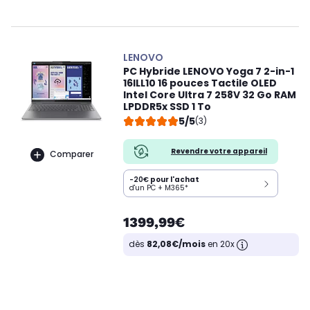
LENOVO
PC Hybride LENOVO Yoga 7 2-in-1
16ILL10 16 pouces Tactile OLED
Intel Core Ultra 7 258V 32 Go RAM
LPDDR5x SSD 1 To
5/5
(3)
Revendre votre appareil
Comparer
-20€
pour l'achat
d'un PC + M365*
1399,99€
dès
82,08€/mois
en 20x