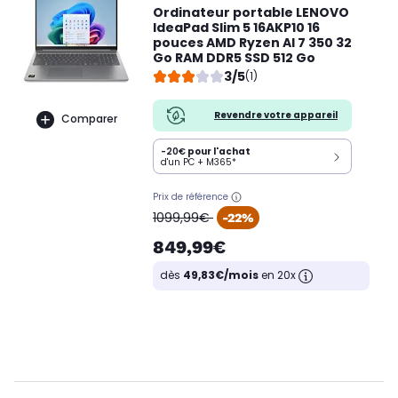
Ordinateur portable LENOVO
IdeaPad Slim 5 16AKP10 16
pouces AMD Ryzen AI 7 350 32
Go RAM DDR5 SSD 512 Go
3/5
(1)
Revendre votre appareil
Comparer
-20€
pour l'achat
d'un PC + M365*
Prix de référence
oldPrice
1099,99€
-22%
849,99€
dès
49,83€/mois
en 20x