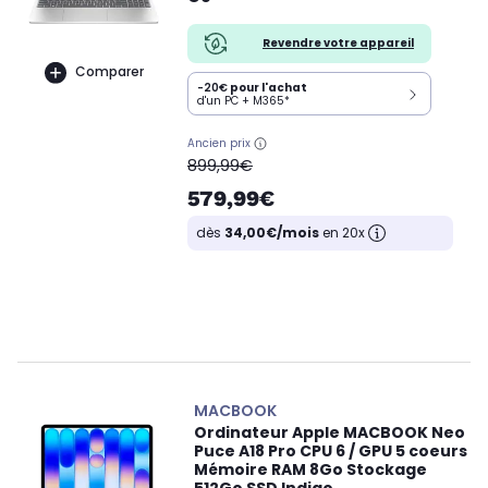
Revendre votre appareil
Comparer
-20€
pour l'achat
d'un PC + M365*
Ancien prix
oldPrice
899,99€
579,99€
dès
34,00€/mois
en 20x
MACBOOK
Ordinateur Apple MACBOOK Neo
Puce A18 Pro CPU 6 / GPU 5 coeurs
Mémoire RAM 8Go Stockage