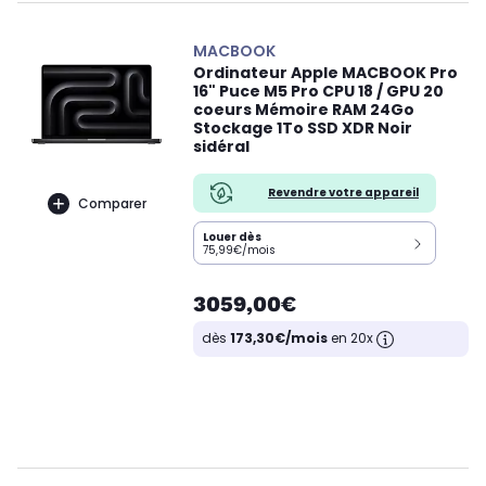
MACBOOK
Ordinateur Apple MACBOOK Pro
16" Puce M5 Pro CPU 18 / GPU 20
coeurs Mémoire RAM 24Go
Stockage 1To SSD XDR Noir
sidéral
Revendre votre appareil
Comparer
Louer dès
75,99€/mois
3059,00€
dès
173,30€/mois
en 20x