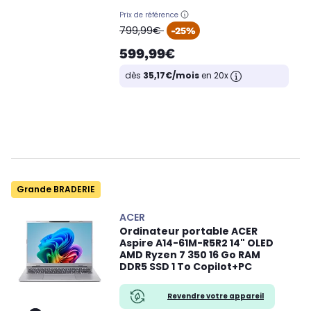
Prix de référence
oldPrice
799,99€
-25%
599,99€
dès
35,17€/mois
en 20x
Grande BRADERIE
ACER
Ordinateur portable ACER
Aspire A14-61M-R5R2 14" OLED
AMD Ryzen 7 350 16 Go RAM
DDR5 SSD 1 To Copilot+PC
Revendre votre appareil