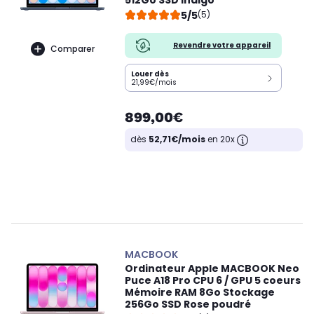
512Go SSD Indigo
5/5
(5)
Revendre votre appareil
Comparer
Louer dès
21,99€/mois
899,00€
dès
52,71€/mois
en 20x
MACBOOK
Ordinateur Apple MACBOOK Neo
Puce A18 Pro CPU 6 / GPU 5 coeurs
Mémoire RAM 8Go Stockage
256Go SSD Rose poudré