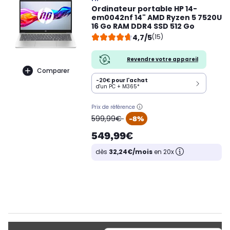
Ordinateur portable HP 14-
em0042nf 14" AMD Ryzen 5 7520U
16 Go RAM DDR4 SSD 512 Go
4,7/5
(15)
Revendre votre appareil
Comparer
-20€
pour l'achat
d'un PC + M365*
Prix de référence
oldPrice
599,99€
-8%
549,99€
dès
32,24€/mois
en 20x