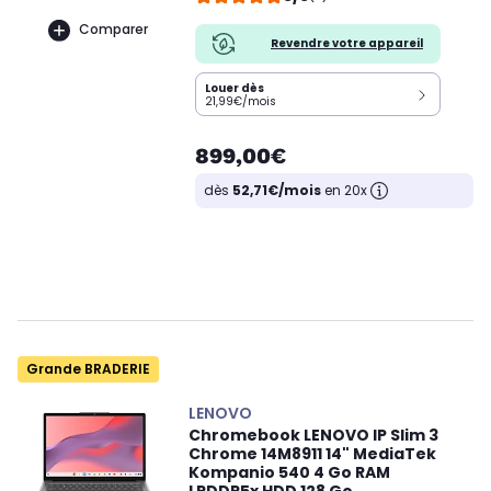
Comparer
Revendre votre appareil
Louer dès
21,99€/mois
899,00€
dès
52,71€/mois
en 20x
Grande BRADERIE
LENOVO
Chromebook LENOVO IP Slim 3
Chrome 14M8911 14" MediaTek
Kompanio 540 4 Go RAM