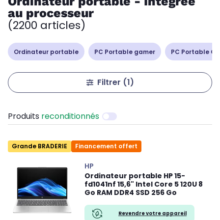
Ordinateur portable - Intégrée
au processeur
(2200 articles)
Ordinateur portable
PC Portable gamer
PC Portable Cop
Filtrer
(1)
Produits
reconditionnés
Grande BRADERIE
Financement offert
HP
Ordinateur portable HP 15-
fd1041nf 15,6" Intel Core 5 120U 8
Go RAM DDR4 SSD 256 Go
Revendre votre appareil