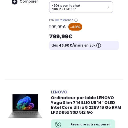
Comparer
-20€
pour l'achat
d'un PC + M365*
Prix de référence
oldPrice
1199,99€
-33%
799,99€
dès
46,90€/mois
en 20x
LENOVO
Ordinateur portable LENOVO
Yoga Slim 7 14ILL10 U5 14" OLED
Intel Core Ultra 5 226V 16 Go RAM
LPDDR5x SSD 512 Go
Revendre votre appareil