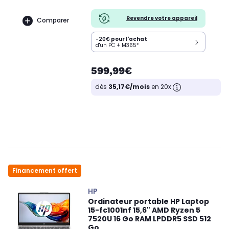
Revendre votre appareil
Comparer
-20€
pour l'achat
d'un PC + M365*
599,99€
dès
35,17€/mois
en 20x
Financement offert
HP
Ordinateur portable HP Laptop
15-fc1001nf 15,6" AMD Ryzen 5
7520U 16 Go RAM LPDDR5 SSD 512
Go