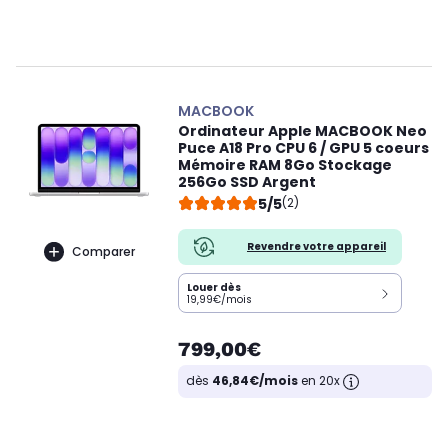
MACBOOK
Ordinateur Apple MACBOOK Neo
Puce A18 Pro CPU 6 / GPU 5 coeurs
Mémoire RAM 8Go Stockage
256Go SSD Argent
5/5
(2)
Revendre votre appareil
Comparer
Louer dès
19,99€/mois
799,00€
dès
46,84€/mois
en 20x