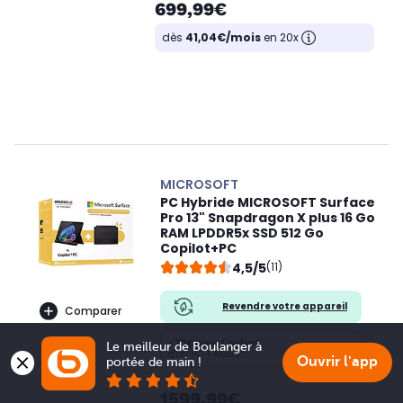
699,99€
dès
41,04€/mois
en 20x
MICROSOFT
PC Hybride MICROSOFT Surface
Pro 13" Snapdragon X plus 16 Go
RAM LPDDR5x SSD 512 Go
Copilot+PC
4,5/5
(11)
Revendre votre appareil
Comparer
-20€
pour l'achat
Le meilleur de Boulanger à 
d'un PC + M365*
Ouvrir l'app
portée de main !
1599,99€