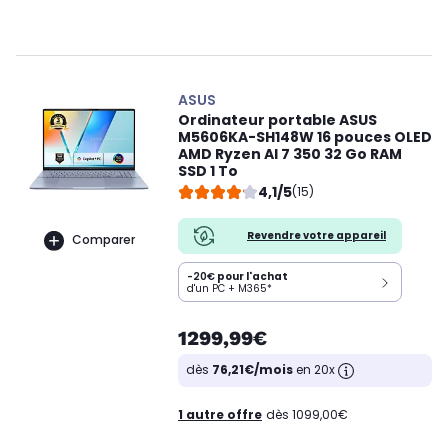
ASUS
Ordinateur portable ASUS
M5606KA-SH148W 16 pouces OLED
AMD Ryzen AI 7 350 32 Go RAM
SSD 1 To
4,1/5
(15)
Revendre votre appareil
Comparer
-20€
pour l'achat
d'un PC + M365*
1299,99€
dès
76,21€/mois
en 20x
1 autre offre
dès 1099,00€