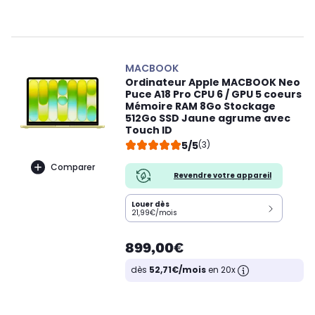
MACBOOK
Ordinateur Apple MACBOOK Neo
Puce A18 Pro CPU 6 / GPU 5 coeurs
Mémoire RAM 8Go Stockage
512Go SSD Jaune agrume avec
Touch ID
5/5
(3)
Comparer
Revendre votre appareil
Louer dès
21,99€/mois
899,00€
dès
52,71€/mois
en 20x