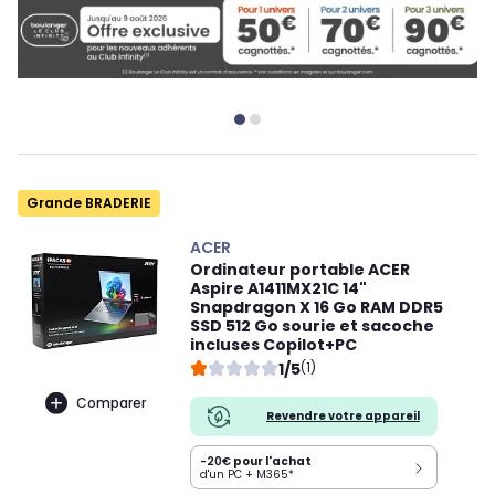
Grande BRADERIE
ACER
Ordinateur portable ACER
Aspire A1411MX21C 14"
Snapdragon X 16 Go RAM DDR5
SSD 512 Go sourie et sacoche
incluses Copilot+PC
1/5
(1)
Comparer
Revendre votre appareil
-20€
pour l'achat
d'un PC + M365*