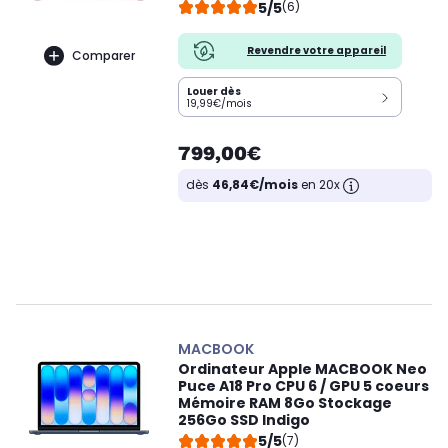
5/5
(6)
Revendre votre appareil
Comparer
Louer dès
19,99€/mois
799,00€
dès
46,84€/mois
en 20x
MACBOOK
Ordinateur Apple MACBOOK Neo
Puce A18 Pro CPU 6 / GPU 5 coeurs
Mémoire RAM 8Go Stockage
256Go SSD Indigo
5/5
(7)