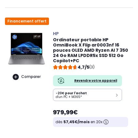
Financement offert
HP
Ordinateur portable HP
OmniBook X Flip ar0003nf 16
pouces OLED AMD Ryzen AI 7 350
24 Go RAM LPDDR5x SSD 512 Go
Copilot+PC
4,7/5
(3)
Comparer
Revendre votre appareil
-20€
pour l'achat
d'un PC + M365*
979,99€
dès
57,45€/mois
en 20x