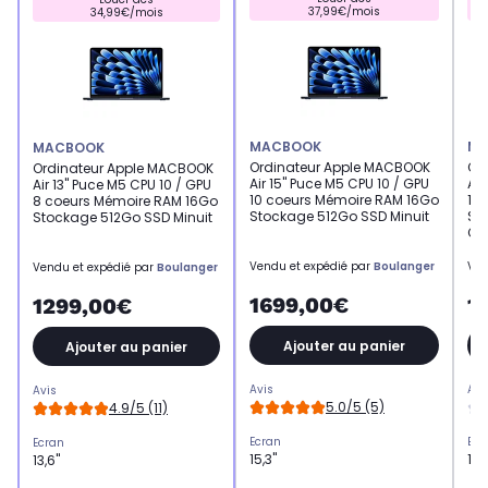
37,99€/mois
34,99€/mois
MACBOOK
MA
MACBOOK
Ordinateur Apple MACBOOK
Or
Ordinateur Apple MACBOOK
Air 15" Puce M5 CPU 10 / GPU
Air
Air 13" Puce M5 CPU 10 / GPU
10 coeurs Mémoire RAM 16Go
10
8 coeurs Mémoire RAM 16Go
Stockage 512Go SSD Minuit
St
Stockage 512Go SSD Minuit
Cie
Vendu et expédié par
Boulanger
Ven
Vendu et expédié par
Boulanger
1699,00€
1
1299,00€
Ajouter au panier
Ajouter au panier
Avis
Avi
Avis
5.0/5 (5)
4.9/5 (11)
Ecran
Ecr
Ecran
15,3"
15,
13,6"