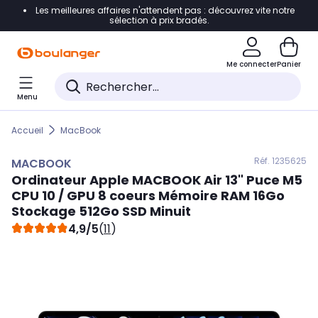
Les meilleures affaires n'attendent pas : découvrez vite notre
Accéder directement à la navigation
sélection à prix bradés.
Accéder directement au contenu
Me connecter
Panier
Accéder directement au pied de page
Menu
Accéder directement au chatbot
Accueil
MacBook
Réf. 123
5625
MACBOOK
Ordinateur Apple
MACBOOK
Air 13" Puce M5
CPU 10 / GPU 8 coeurs Mémoire RAM 16Go
Stockage 512Go SSD Minuit
4,9/5
(
11
)