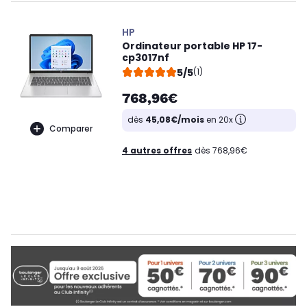
HP
Ordinateur portable HP 17-
cp3017nf
5/5
(1)
768,96€
dès
45,08€/mois
en 20x
Comparer
4 autres offres
dès 768,96€