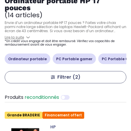
Ordinateur portable HP 17
pouces
(14 articles)
Envie d’un ordinateur portable HP 17 pouces ? Faites votre choix
parmi notre large sélection de laptops Hewlett-Packard affichant un
écran de 43 centimètres. Si vous avez besoin d’un ordinateur
destiné à bureautique, la marque américaine faisant partie des
Lire la suite
leaders du marché vous propose son excellente gamme Envy. Et si
*Un crédit vous engage et doit être remboursé. Vérifiez vos capacités de
vous êtes un gamer, les modèles d’ordinateur portable HP
remboursement avant de vous engager.
17 pouces spécialisés de la série Omen vous offriront le plein de
puissance.
Ordinateur portable
PC Portable gamer
PC Portable Cop
Filtrer
(2)
Produits
reconditionnés
Grande BRADERIE
Financement offert
HP