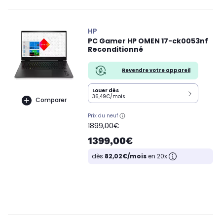
HP
PC Gamer HP OMEN 17-ck0053nf
Reconditionné
Revendre votre appareil
Louer dès
36,49€/mois
Comparer
Prix du neuf
oldPrice
1899,00€
1399,00€
dès
82,02€/mois
en 20x