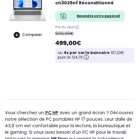
cn3025nf Reconditionné
Revendre votre appareil
Prix du neuf
oldPrice
699,99€
Comparer
499,00€
ou
4x par carte bancaire
137,23€
puis 3x 124,75
Vous cherchez un
PC HP
avec un grand écran ? Découvrez
notre sélection de PC portables HP 17 pouces. Leur dalle de
43,9 cm est confortable pour la lecture, la bureautique et
le gaming. Si vous avez besoin d'un PC HP pour le travail,
retrouvez la gamme
HP Envy
qui respire la polyvalence.