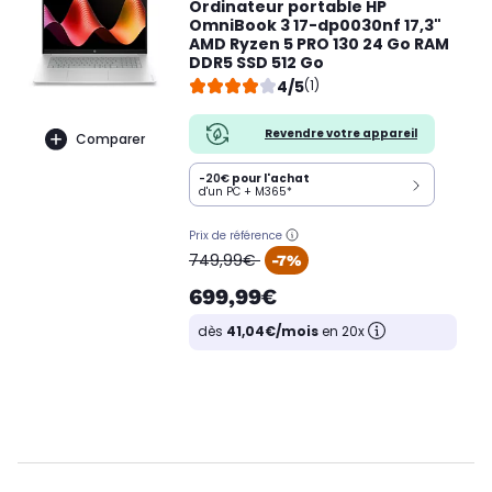
Ordinateur portable HP
OmniBook 3 17-dp0030nf 17,3"
AMD Ryzen 5 PRO 130 24 Go RAM
DDR5 SSD 512 Go
4/5
(1)
Revendre votre appareil
Comparer
-20€
pour l'achat
d'un PC + M365*
Prix de référence
oldPrice
749,99€
-7%
699,99€
dès
41,04€/mois
en 20x