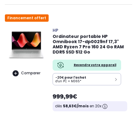
Financement offert
HP
Ordinateur portable HP
Omnibook 17-dp0029nf 17,3"
AMD Ryzen 7 Pro 160 24 Go RAM
DDR5 SSD 512 Go
Revendre votre appareil
Comparer
-20€
pour l'achat
d'un PC + M365*
999,99€
dès
58,63€/mois
en 20x