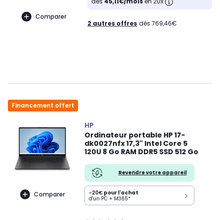
dès
45,11€/mois
en 20x
Comparer
2 autres offres
dès 769,46€
Financement offert
HP
Ordinateur portable HP 17-
dk0027nfx 17,3" Intel Core 5
120U 8 Go RAM DDR5 SSD 512 Go
Revendre votre appareil
-20€
pour l'achat
Comparer
d'un PC + M365*