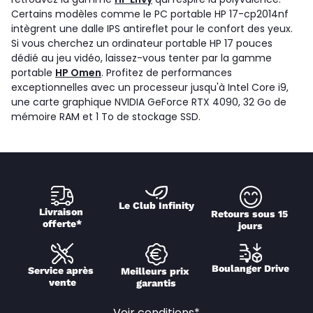
Certains modèles comme le PC portable HP 17-cp2014nf
intègrent une dalle IPS antireflet pour le confort des yeux.
Si vous cherchez un ordinateur portable HP 17 pouces
dédié au jeu vidéo, laissez-vous tenter par la gamme
portable
HP Omen
. Profitez de performances
exceptionnelles avec un processeur jusqu'à Intel Core i9,
une carte graphique NVIDIA GeForce RTX 4090, 32 Go de
mémoire RAM et 1 To de stockage SSD.
Le Club Infinity
Livraison 
Retours sous 15 
offerte*
jours
Boulanger Drive
Service après 
Meilleurs prix 
vente
garantis
Voir conditions*