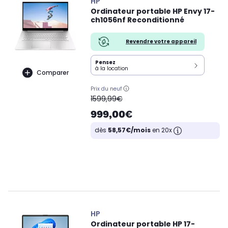
HP
Ordinateur portable HP Envy 17-
ch1056nf Reconditionné
Revendre votre appareil
Pensez
à la location
Comparer
Prix du neuf
oldPrice
1599,99€
999,00€
dès
58,57€/mois
en 20x
HP
Ordinateur portable HP 17-