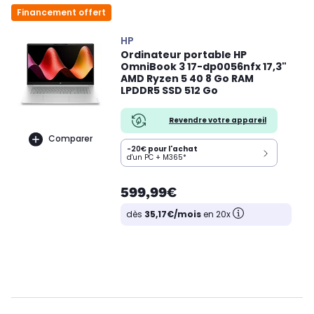
Financement offert
HP
Ordinateur portable HP
OmniBook 3 17-dp0056nfx 17,3"
AMD Ryzen 5 40 8 Go RAM
LPDDR5 SSD 512 Go
Revendre votre appareil
Comparer
-20€
pour l'achat
d'un PC + M365*
599,99€
dès
35,17€/mois
en 20x