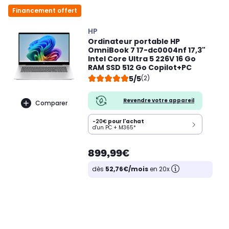
Financement offert
HP
Ordinateur portable HP
OmniBook 7 17-dc0004nf 17,3"
Intel Core Ultra 5 226V 16 Go
RAM SSD 512 Go Copilot+PC
5/5
(2)
Revendre votre appareil
Comparer
-20€
pour l'achat
d'un PC + M365*
899,99€
dès
52,76€/mois
en 20x