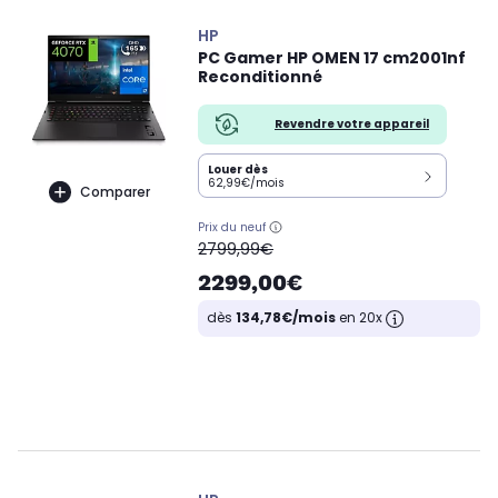
HP
PC Gamer HP OMEN 17 cm2001nf
Reconditionné
Revendre votre appareil
Louer dès
62,99€/mois
Comparer
Prix du neuf
oldPrice
2799,99€
2299,00€
dès
134,78€/mois
en 20x