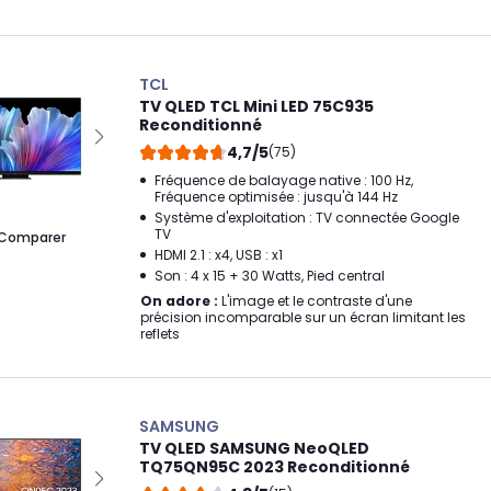
TCL
TV QLED TCL Mini LED 75C935
Reconditionné
4,7/5
(75)
Fréquence de balayage native : 100 Hz,
Fréquence optimisée : jusqu'à 144 Hz
Système d'exploitation : TV connectée Google
TV
Comparer
HDMI 2.1 : x4, USB : x1
Son : 4 x 15 + 30 Watts, Pied central
On adore :
L'image et le contraste d'une
précision incomparable sur un écran limitant les
reflets
SAMSUNG
TV QLED SAMSUNG NeoQLED
TQ75QN95C 2023 Reconditionné