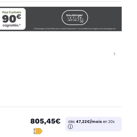
805,45€
dès
47,22€/mois
en 20x