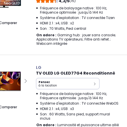
4,3/5
(15)
Fréquence de balayage native : 100 Hz,
Fréquence optimisée : jusqu'à 144 Hz
Système d'exploitation : TV connectée Tizen
Comparer
HDMI 2.1 : x4, USB : x2
Son : 70 Watts, Pied central
On adore :
Gaming hub : jouer sans console;
Applications TV opérateurs; Filtre anti reflet ;
Webcam intégrée
LG
TV OLED LG OLED77G4 Reconditionné
Pensez
à la location
Fréquence de balayage native : 100 Hz,
Fréquence optimisée : jusqu'à 144 Hz
Système d'exploitation : TV connectée WebOS
Comparer
HDMI 2.1 : x4, USB : x3
Son : 60 Watts, Sans pied, support mural
inclus
On adore :
Luminosité et puissance ultime allié