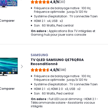
4,8/5
(20)
Fréquence de balayage native : 100 Hz,
Fréquence optimisée : jusqu'à 120 Hz
Système d'exploitation : TV connectée Tizen
Comparer
HDMI 2.1 : x4, USB : x2
Son : 60 Watts, Pied central
On adore :
Applications Box TV intégrées et
Gaming hub pour jouer sans console
SAMSUNG
TV QLED SAMSUNG QE75Q80A
Reconditionné
4,6/5
(138)
Fréquence de balayage native : 100 Hz,
Fréquence optimisée : jusqu'à 120 Hz
Système d'exploitation : TV connectée Tizen
Comparer
HDMI 2.1 : x1, HDMI 2.0 : x3, USB : x2
Son : 60 Watts, Pied central
On adore :
Full LED Local dimming -HDMI 2.1 -
Télécommande solaire -Assistants vocaux
intégrés