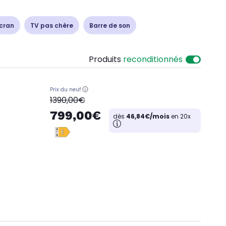
cran
TV pas chère
Barre de son
Produits
reconditionnés
Prix du neuf
oldPrice
1390,00€
799,00€
dès
46,84€/mois
en 20x