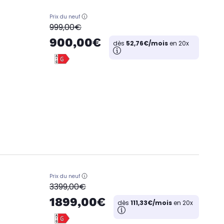
Prix du neuf
oldPrice
999,00€
900,00€
dès
52,76€/mois
en 20x
Prix du neuf
oldPrice
3399,00€
1899,00€
dès
111,33€/mois
en 20x