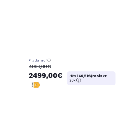
Prix du neuf
oldPrice
4090,00€
2499,00€
dès
146,51€/mois
en
20x