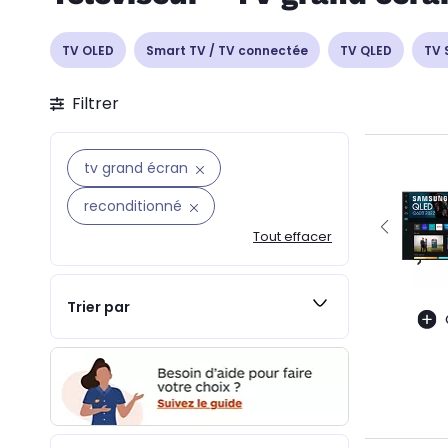
TV OLED
Smart TV / TV connectée
TV QLED
TV
Filtrer
tv grand écran
reconditionné
Tout effacer
Trier par