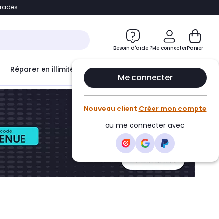
bradés.
ontenu
Accéder directement au pied de page
Besoin d'aide ?
Me connecter
Panier
Réparer en illimité avec
Le Club Infinity
Econ
Me connecter
Nouveau client
Créer mon compte
ou me connecter avec