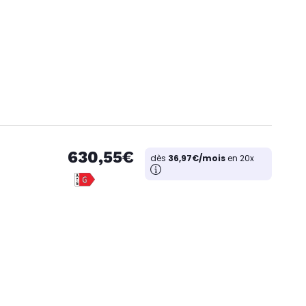
630,55€
dès
36,97€/mois
en 20x