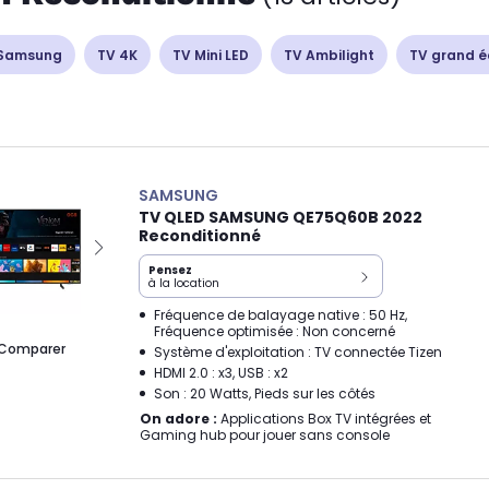
 Samsung
TV 4K
TV Mini LED
TV Ambilight
TV grand é
SAMSUNG
TV QLED SAMSUNG QE75Q60B 2022
Reconditionné
Pensez
à la location
Fréquence de balayage native : 50 Hz,
Fréquence optimisée : Non concerné
Comparer
Système d'exploitation : TV connectée Tizen
HDMI 2.0 : x3, USB : x2
Son : 20 Watts, Pieds sur les côtés
On adore :
Applications Box TV intégrées et
Gaming hub pour jouer sans console