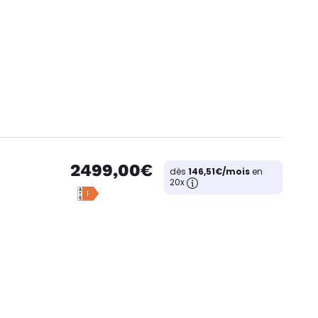
2499,00€
dès
146,51€/mois
en
20x