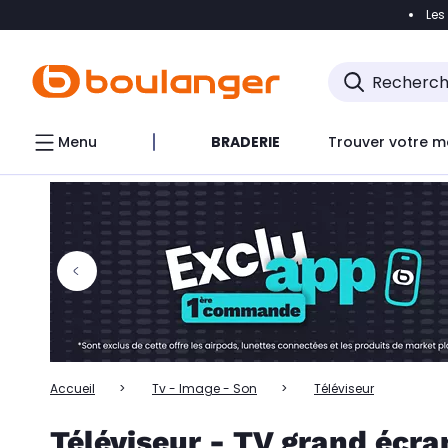
Les
Accéder directement à la navigation
Accéder directem
Accéder directement au chatbot
Menu
BRADERIE
Trouver votre m
Accueil
Tv - Image - Son
Téléviseur
Téléviseur - TV grand écr