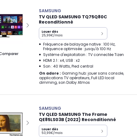
SAMSUNG
TV QLED SAMSUNG TQ75Q80C
Reconditionné
Louer dès
25,99€/mois
Fréquence de balayage native : 100 Hz,
Fréquence optimisée : jusqu'à 100 Hz
Comparer
Système d'exploitation : TV connectée Tizen
HDMI 2.1 : x4, USB : x2
Son : 40 Watts, Pied central
On adore :
Gaming hub: jouer sans console,
applications TV opérateurs, Full LED local
dimming, son Dolby Atmos
SAMSUNG
TV QLED SAMSUNG The Frame
QE85LS03B (2022) Reconditionné
Louer dès
50,99€/mois