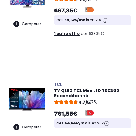
667,35€
dès
39,13€/mois
en 20x
Comparer
1 autre offre
dès 638,35€
TCL
TV QLED TCL Mini LED 75C935
Reconditionné
4,7/5
(75)
761,55€
dès
44,64€/mois
en 20x
Comparer