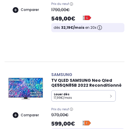
Prix du neuf
oldPrice
1790,00€
Comparer
549,00€
dès
32,19€/mois
en 20x
SAMSUNG
TV QLED SAMSUNG Neo Qled
QE55QN85B 2022 Reconditionné
Louer dès
17,99€/mois
Prix du neuf
oldPrice
979,00€
Comparer
599,00€