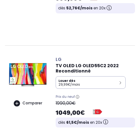
dès
52,76€/mois
en 20x
LG
TV OLED LG OLED55C2 2022
Reconditionné
Louer dès
29,99€/mois
Prix du neuf
oldPrice
1990,00€
Comparer
1049,00€
dès
61,5€/mois
en 20x