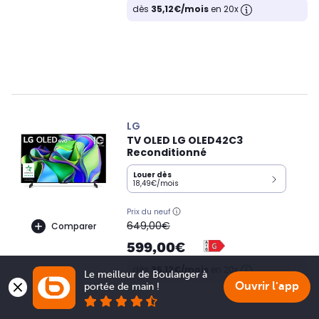
dès
35,12€/mois
en 20x
LG
TV OLED LG OLED42C3
Reconditionné
Louer dès
18,49€/mois
Prix du neuf
oldPrice
649,00€
Comparer
599,00€
dès
35,12€/mois
en 20x
Le meilleur de Boulanger à 
Ouvrir l'app
portée de main !