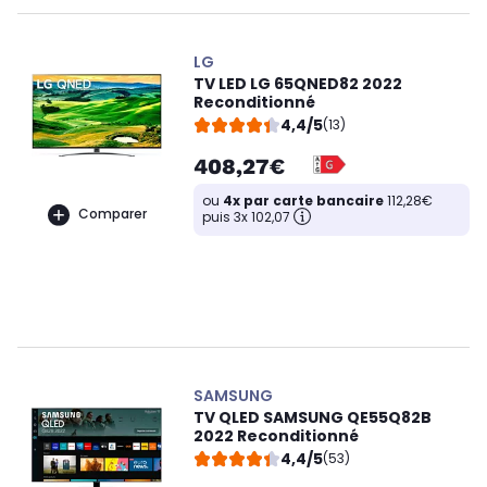
LG
TV LED LG 65QNED82 2022
Reconditionné
4,4/5
(13)
408,27€
ou
4x par carte bancaire
112,28€
Comparer
puis 3x 102,07
SAMSUNG
TV QLED SAMSUNG QE55Q82B
2022 Reconditionné
4,4/5
(53)