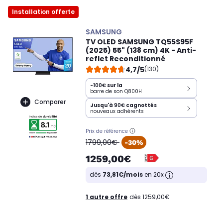
Installation offerte
SAMSUNG
TV OLED SAMSUNG TQ55S95F
(2025) 55" (138 cm) 4K - Anti-
reflet Reconditionné
4,7/5
(130)
-100€
sur la
barre de son Q800H
Comparer
Jusqu'à
90€
cagnottés
nouveaux adhérents
Prix de référence
oldPrice
1799,00€
-30%
1259,00€
dès
73,81€/mois
en 20x
1 autre offre
dès 1259,00€