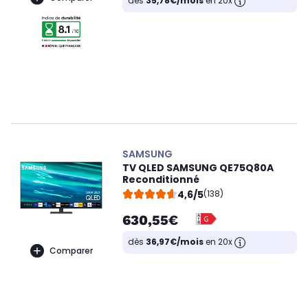
dès
35,78€/mois
en 20x
SAMSUNG
TV QLED SAMSUNG QE75Q80A
Reconditionné
4,6/5
(138)
630,55€
dès
36,97€/mois
en 20x
Comparer