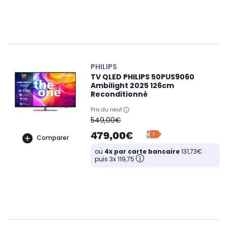
PHILIPS
TV QLED PHILIPS 50PUS9060
Ambilight 2025 126cm
Reconditionné
Prix du neuf
oldPrice
549,00€
479,00€
Comparer
ou
4x par carte bancaire
131,73€
puis 3x 119,75