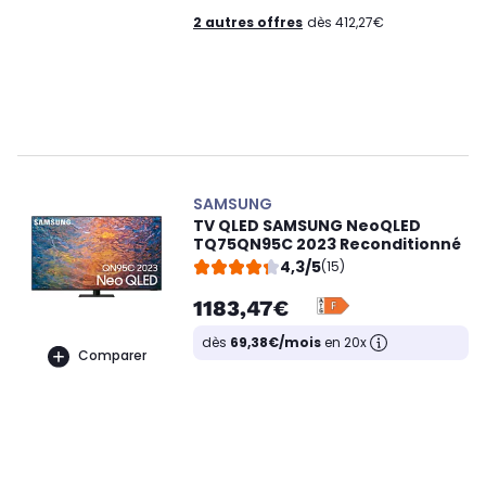
2 autres offres
dès 412,27€
SAMSUNG
TV QLED SAMSUNG NeoQLED
TQ75QN95C 2023 Reconditionné
4,3/5
(15)
1183,47€
dès
69,38€/mois
en 20x
Comparer