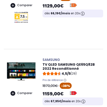
1129,00€
Comparer
dès
66,19€/mois
en 20x
SAMSUNG
TV QLED SAMSUNG QE65Q82B
2022 Reconditionné
4,5/5
(29)
Prix de référence
oldPrice
1870,00€
-38%
1159,00€
Comparer
dès
67,95€/mois
en 20x