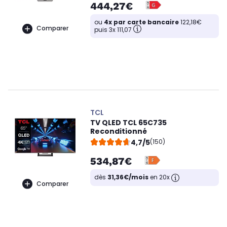
444,27€
ou
4x par carte bancaire
122,18€
Comparer
puis 3x 111,07
TCL
TV QLED TCL 65C735
Reconditionné
4,7/5
(150)
534,87€
dès
31,36€/mois
en 20x
Comparer