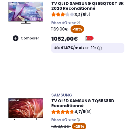
TV QLED SAMSUNG QE55Q700T 8K
2020 Reconditionné
3,2/5
(5)
Prix de référence
oldPrice
1169,00€
-10%
1052,00€
Comparer
dès
61,67€/mois
en 20x
SAMSUNG
TV OLED SAMSUNG TQ65S85D
Reconditionné
4,7/5
(61)
Prix de référence
oldPrice
1600,00€
-29%