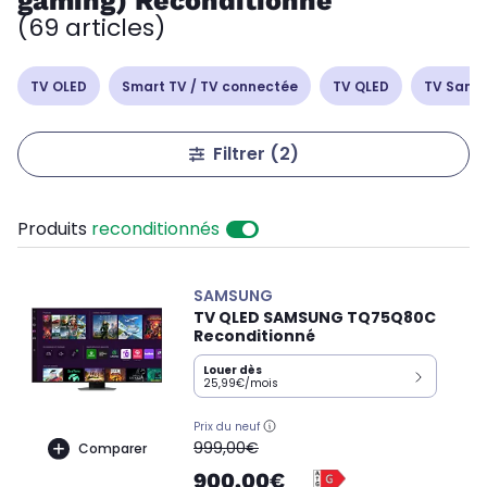
gaming) Reconditionné
(69 articles)
TV OLED
Smart TV / TV connectée
TV QLED
TV Sams
Filtrer
(2)
Produits
reconditionnés
SAMSUNG
TV QLED SAMSUNG TQ75Q80C
Reconditionné
Louer dès
25,99€/mois
Prix du neuf
oldPrice
999,00€
Comparer
900,00€