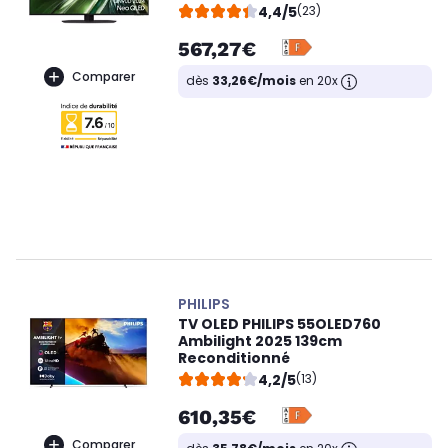
4,4/5
(23)
567,27€
Comparer
dès
33,26€/mois
en 20x
PHILIPS
TV OLED PHILIPS 55OLED760
Ambilight 2025 139cm
Reconditionné
4,2/5
(13)
610,35€
Comparer