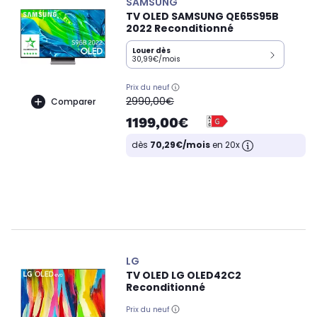
SAMSUNG
TV OLED SAMSUNG QE65S95B
2022 Reconditionné
Louer dès
30,99€/mois
Prix du neuf
oldPrice
2990,00€
Comparer
1199,00€
dès
70,29€/mois
en 20x
LG
TV OLED LG OLED42C2
Reconditionné
Prix du neuf