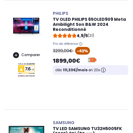
PHILIPS
TV OLED PHILIPS 65OLED909 Meta
Ambilight Son B&W 2024
Reconditionné
4,9/5
(21)
Prix de référence
oldPrice
3299,00€
-42%
Comparer
1899,00€
dès
111,33€/mois
en 20x
SAMSUNG
TV LED SAMSUNG TU32H5005FK