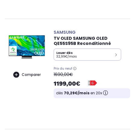
SAMSUNG
TV OLED SAMSUNG OLED
QE55S95B Reconditionné
Louer dès
32,99€/mois
Prix du neuf
oldPrice
1690,00€
Comparer
1199,00€
dès
70,29€/mois
en 20x