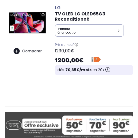
LG
TV OLED LG OLED65G3
Reconditionné
Pensez
à la location
Prix du neuf
oldPrice
1290,00€
Comparer
1200,00€
dès
70,35€/mois
en 20x