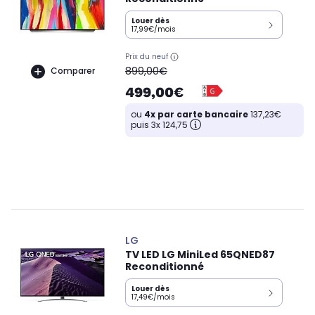
Louer dès
17,99€/mois
Prix du neuf
oldPrice
899,00€
Comparer
499,00€
ou
4x par carte bancaire
137,23€
puis 3x 124,75
LG
TV LED LG MiniLed 65QNED87
Reconditionné
Louer dès
17,49€/mois