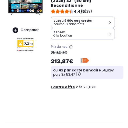
(2025) 32" (80 cm)
Reconditionné
4,4/5
(29)
Jusqu'à
90€
cagnottés
nouveaux adhérents
Comparer
Pensez
à la location
Prix du neuf
oldPrice
259,00€
213,87€
ou
4x par carte bancaire
58,82€
puis 3x 53,47
1 autre offre
dès 213,87€