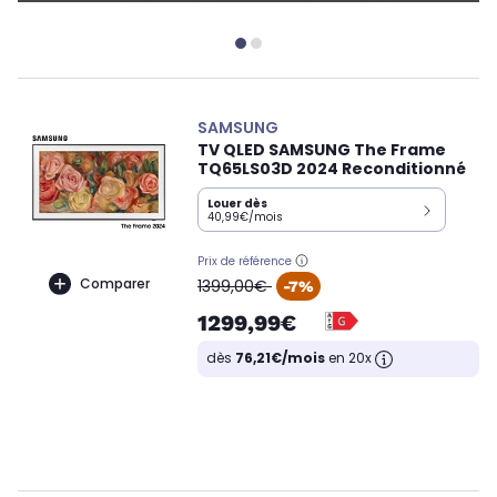
SAMSUNG
TV QLED SAMSUNG The Frame
TQ65LS03D 2024 Reconditionné
Louer dès
40,99€/mois
Prix de référence
oldPrice
Comparer
1399,00€
-7%
1299,99€
dès
76,21€/mois
en 20x