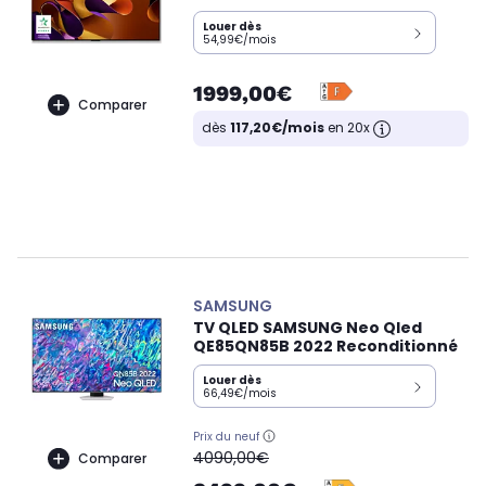
Louer dès
54,99€/mois
1999,00€
Comparer
dès
117,20€/mois
en 20x
SAMSUNG
TV QLED SAMSUNG Neo Qled
QE85QN85B 2022 Reconditionné
Louer dès
66,49€/mois
Prix du neuf
oldPrice
4090,00€
Comparer