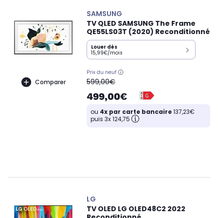
SAMSUNG
TV QLED SAMSUNG The Frame
QE55LS03T (2020) Reconditionné
Louer dès
15,99€/mois
Prix du neuf
oldPrice
599,00€
Comparer
499,00€
ou
4x par carte bancaire
137,23€
puis 3x 124,75
LG
TV OLED LG OLED48C2 2022
Reconditionné