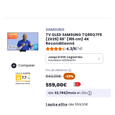
SAMSUNG
TV QLED SAMSUNG TQ65Q7F5
(2025) 65" (165 cm) 4K
Reconditionné
4,3/5
(74)
Jusqu'à
90€
cagnottés
nouveaux adhérents
Comparer
Prix de référence
oldPrice
649,00€
-13%
559,00€
dès
32,78€/mois
en 20x
1 autre offre
dès 559,00€