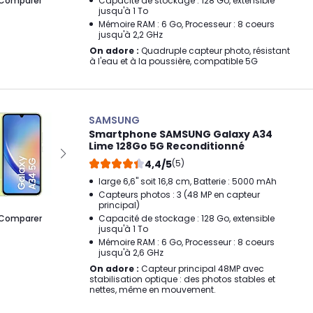
Comparer
Capacité de stockage : 128 Go, extensible
jusqu'à 1 To
Mémoire RAM : 6 Go, Processeur : 8 coeurs
jusqu'à 2,2 GHz
On adore :
Quadruple capteur photo, résistant
à l'eau et à la poussière, compatible 5G
SAMSUNG
Smartphone SAMSUNG Galaxy A34
Lime 128Go 5G Reconditionné
4,4/5
(5)
large 6,6" soit 16,8 cm, Batterie : 5000 mAh
Capteurs photos : 3 (48 MP en capteur
principal)
Comparer
Capacité de stockage : 128 Go, extensible
jusqu'à 1 To
Mémoire RAM : 6 Go, Processeur : 8 coeurs
jusqu'à 2,6 GHz
On adore :
Capteur principal 48MP avec
stabilisation optique : des photos stables et
nettes, même en mouvement.