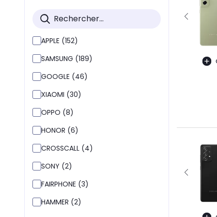
APPLE (152)
SAMSUNG (189)
GOOGLE (46)
XIAOMI (30)
OPPO (8)
HONOR (6)
CROSSCALL (4)
SONY (2)
FAIRPHONE (3)
HAMMER (2)