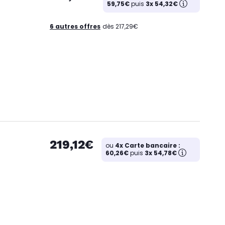
59,75€
puis
3x 54,32€
6 autres offres
dès 217,29€
219,12€
ou
4x Carte bancaire :
60,26€
puis
3x 54,78€