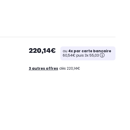
220,14€
ou
4x par carte bancaire
60,54€ puis 3x 55,03
3 autres offres
dès 220,14€