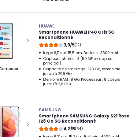
HUAWEI
Smartphone HUAWEI P40 Gris 5G
Reconditionné
3,9/5
(12)
large 6,1" soit 15,5 cm, Batterie : 3800 mAh
Capteurs photos : 3 (50 MP en capteur
principal)
Comparer
Capacité de stockage : 128 Go, extensible
jusqu'à 256 Go
Mémoire RAM : 8 Go, Processeur : 8 coeurs
jusqu'à 2,8 GHz
SAMSUNG
Smartphone SAMSUNG Galaxy S21 Rose
128 Go 5G Reconditionné
4,2/5
(54)
large 6,2" soit 15,7 cm, Batterie : 4000 mAh