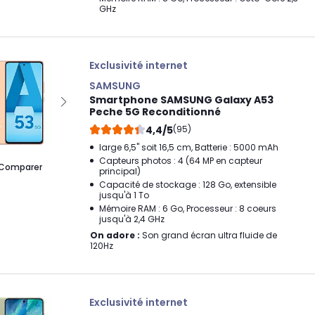
GHz
Exclusivité internet
SAMSUNG
Smartphone SAMSUNG Galaxy A53
Peche 5G Reconditionné
4,4/5
(95)
large 6,5" soit 16,5 cm, Batterie : 5000 mAh
Capteurs photos : 4 (64 MP en capteur
Comparer
principal)
Capacité de stockage : 128 Go, extensible
jusqu'à 1 To
Mémoire RAM : 6 Go, Processeur : 8 coeurs
jusqu'à 2,4 GHz
On adore :
Son grand écran ultra fluide de
120Hz
Exclusivité internet