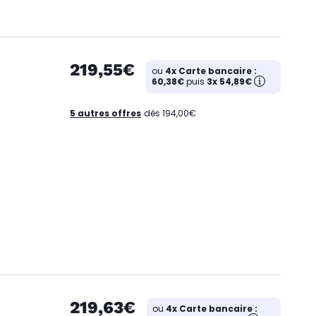
219,55€
ou
4x Carte bancaire :
60,38€
puis
3x 54,89€
5 autres offres
dès 194,00€
219,63€
ou
4x Carte bancaire :