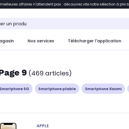
 meilleures affaires n'attendent pas : découvrez vite notre sélection à prix 
ent à la liste des produits
Accéder directement au c
agasin
Nos services
Télécharger l'application
Page 9
(469 articles)
Smartphone 5G
Smartphone pliable
Smartphone Xiaomi
APPLE