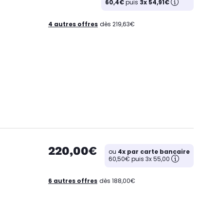
60,4€
puis
3x 54,91€
4 autres offres
dès 219,63€
220,00€
ou
4x par carte bancaire
60,50€ puis 3x 55,00
6 autres offres
dès 188,00€