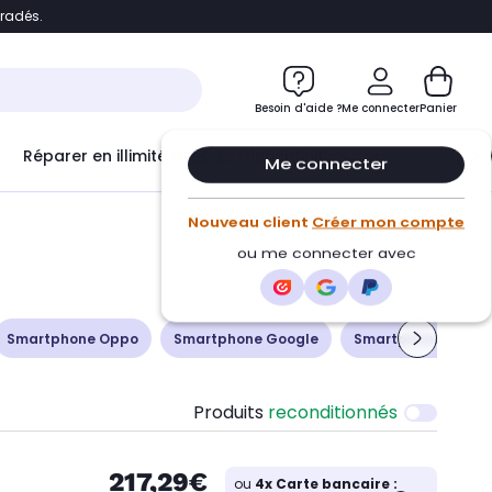
bradés.
ontenu
Accéder directement au pied de page
Besoin d'aide ?
Me connecter
Panier
Réparer en illimité avec
Le Club Infinity
Econ
Me connecter
Nouveau client
Créer mon compte
ou me connecter avec
Smartphone Oppo
Smartphone Google
Smartphone Sony X
Produits
reconditionnés
217,29€
ou
4x Carte bancaire :