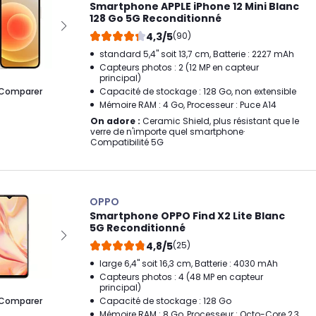
Smartphone APPLE iPhone 12 Mini Blanc
128 Go 5G Reconditionné
4,3/5
(90)
standard 5,4" soit 13,7 cm, Batterie : 2227 mAh
Capteurs photos : 2 (12 MP en capteur
principal)
Comparer
Capacité de stockage : 128 Go, non extensible
Mémoire RAM : 4 Go, Processeur : Puce A14
On adore :
Ceramic Shield, plus résistant que le
verre de n'importe quel smartphone·
Compatibilité 5G
OPPO
Smartphone OPPO Find X2 Lite Blanc
5G Reconditionné
4,8/5
(25)
large 6,4" soit 16,3 cm, Batterie : 4030 mAh
Capteurs photos : 4 (48 MP en capteur
principal)
Comparer
Capacité de stockage : 128 Go
Mémoire RAM : 8 Go, Processeur : Octo-Core 2,3