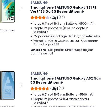
SAMSUNG
Smartphone SAMSUNG Galaxy S21 FE
Vert 128 Go 5G Reconditionné
4,2/5
(85)
large 6,4" soit 16,3 cm, Batterie : 4500 mAh
Capteurs photos : 3 (12 MP en capteur
Comparer
principal)
Capacité de stockage : 128 Go, non extensible
Mémoire RAM : 6 Go, Processeur : Qualcomm
Snapdragon 888
On adore :
Des photos lumineuses de jour
comme de nuit
SAMSUNG
Smartphone SAMSUNG Galaxy A52 Noir
5G Reconditionné
4,6/5
(41)
large 6,5" soit 16,5 cm, Batterie : 4500 mAh
Capteurs photos : 4 (64 MP en capteur
principal)