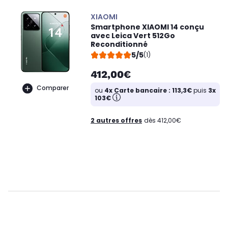
XIAOMI
Smartphone XIAOMI 14 conçu
avec Leica Vert 512Go
Reconditionné
5/5
(1)
412,00€
Comparer
ou
4x Carte bancaire : 113,3€
puis
3x
103€
2 autres offres
dès 412,00€