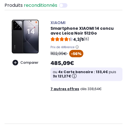
Produits
reconditionnés
XIAOMI
Smartphone XIAOMI 14 concu
avec Leica Noir 512Go
4,3/5
(6)
Prix de référence
oldPrice
1102,99€
-56%
485,09€
Comparer
ou
4x Carte bancaire : 133,4€
puis
3x 121,27€
7 autres offres
dès 338,64€