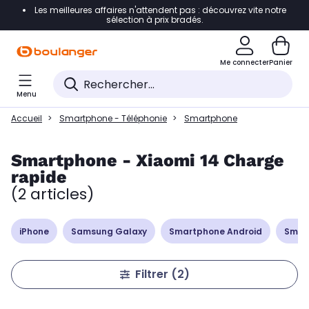
Les meilleures affaires n'attendent pas : découvrez vite notre
Accéder directement à la navigation
sélection à prix bradés.
Accéder directement à la liste des produits
Me connecter
Panier
Accéder directement au contenu
Menu
Accéder directement au pied de page
Accueil
Smartphone - Téléphonie
Smartphone
Accéder directement au chatbot
Smartphone - Xiaomi 14 Charge
rapide
(2 articles)
iPhone
Samsung Galaxy
Smartphone Android
Smar
Filtrer
(2)