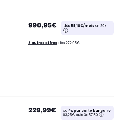
990,95€
dès
58,10€/mois
en 20x
3 autres offres
dès 272,95€
229,99€
ou
4x par carte bancaire
63,25€ puis 3x 57,50