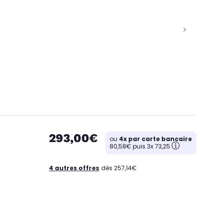
293,00€
ou
4x par carte bancaire
80,58€ puis 3x 73,25
4 autres offres
dès 257,14€