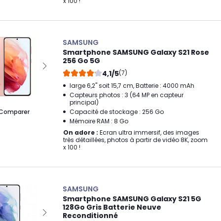
x 100 !
SAMSUNG
Smartphone SAMSUNG Galaxy S21 Rose
256 Go 5G
4,1/5
(7)
large 6,2" soit 15,7 cm, Batterie : 4000 mAh
Capteurs photos : 3 (64 MP en capteur
principal)
Comparer
Capacité de stockage : 256 Go
Mémoire RAM : 8 Go
On adore :
Ecran ultra immersif, des images
très détaillées, photos à partir de vidéo 8K, zoom
x 100 !
SAMSUNG
Smartphone SAMSUNG Galaxy S21 5G
128Go Gris Batterie Neuve
Reconditionné