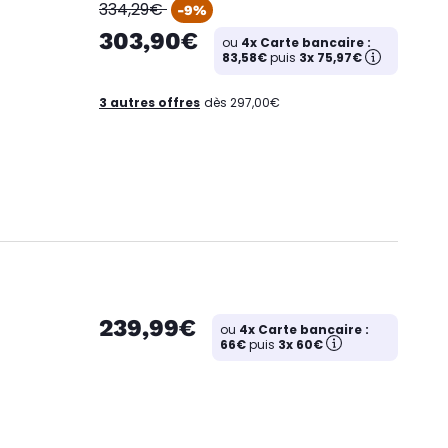
oldPrice
334,29€
-9%
303,90€
ou
4x Carte bancaire :
83,58€
puis
3x 75,97€
3 autres offres
dès 297,00€
239,99€
ou
4x Carte bancaire :
66€
puis
3x 60€