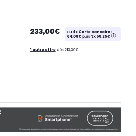
233,00€
ou
4x Carte bancaire :
64,08€
puis
3x 58,25€
1 autre offre
dès 213,00€