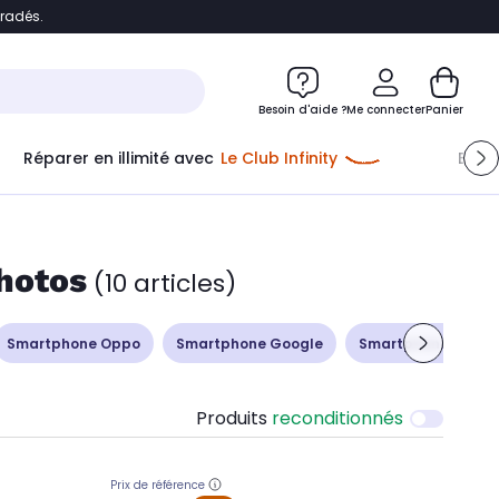
bradés.
ontenu
Accéder directement au pied de page
Besoin d'aide ?
Me connecter
Panier
Réparer en illimité avec
Le Club Infinity
Econ
hotos
(10 articles)
Smartphone Oppo
Smartphone Google
Smartphone Sony X
Produits
reconditionnés
Prix de référence