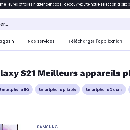
 meilleures affaires n'attendent pas : découvrez vite notre sélection à prix 
ent à la liste des produits
Accéder directement au c
agasin
Nos services
Télécharger l'application
axy S21 Meilleurs appareils p
Smartphone 5G
Smartphone pliable
Smartphone Xiaomi
SAMSUNG