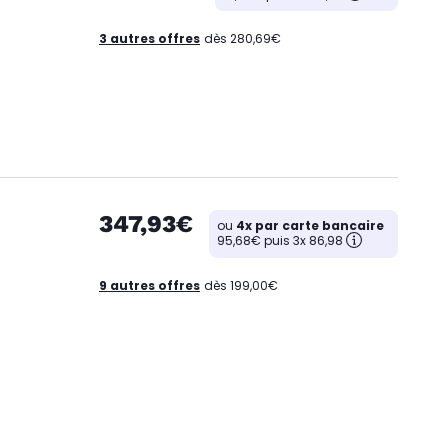
3 autres offres
dès 280,69€
347,93€
ou
4x par carte bancaire
95,68€ puis 3x 86,98
9 autres offres
dès 199,00€