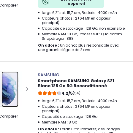
appareil
Comparer
large 6,2" soit 15,7 cm, Batterie : 4000 mAh
Capteurs photos : 2 (64 MP en capteur
principal)
Capacité de stockage : 128 Go, non extensible
Mémoire RAM : 8 Go, Processeur : Qualcomm
Snapdragon 888
On adore :
Un achat plus responsable avec
une garantie légale de 2 ans
SAMSUNG
Smartphone SAMSUNG Galaxy S21
Blanc 128 Go 5G Reconditionné
4,2/5
(54)
large 6,2" soit 15,7 cm, Batterie : 4000 mAh
Capteurs photos : 3 (64 MP en capteur
principal)
Comparer
Capacité de stockage : 128 Go
Mémoire RAM : 8 Go
On adore :
Ecran ultra immersif, des images