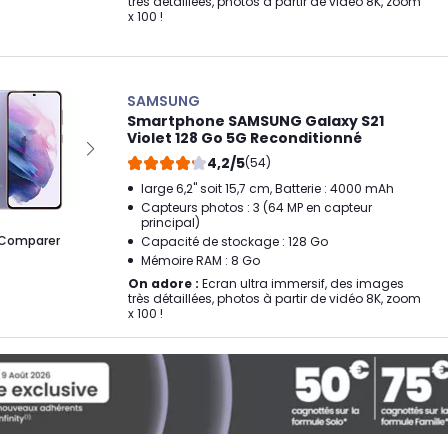
très détaillées, photos à partir de vidéo 8K, zoom
x 100 !
SAMSUNG
Smartphone SAMSUNG Galaxy S21
Violet 128 Go 5G Reconditionné
4,2/5
(54)
large 6,2" soit 15,7 cm, Batterie : 4000 mAh
Capteurs photos : 3 (64 MP en capteur
principal)
Comparer
Capacité de stockage : 128 Go
Mémoire RAM : 8 Go
On adore :
Ecran ultra immersif, des images
très détaillées, photos à partir de vidéo 8K, zoom
x 100 !