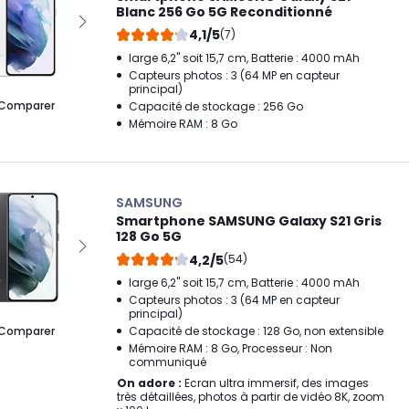
Blanc 256 Go 5G Reconditionné
4,1/5
(7)
large 6,2" soit 15,7 cm, Batterie : 4000 mAh
Capteurs photos : 3 (64 MP en capteur
principal)
Comparer
Capacité de stockage : 256 Go
Mémoire RAM : 8 Go
SAMSUNG
Smartphone SAMSUNG Galaxy S21 Gris
128 Go 5G
4,2/5
(54)
large 6,2" soit 15,7 cm, Batterie : 4000 mAh
Capteurs photos : 3 (64 MP en capteur
principal)
Comparer
Capacité de stockage : 128 Go, non extensible
Mémoire RAM : 8 Go, Processeur : Non
communiqué
On adore :
Ecran ultra immersif, des images
très détaillées, photos à partir de vidéo 8K, zoom