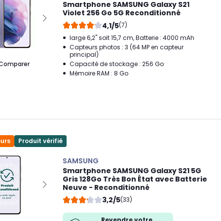
Smartphone SAMSUNG Galaxy S21
Violet 256 Go 5G Reconditionné
4,1/5
(7)
large 6,2" soit 15,7 cm, Batterie : 4000 mAh
Capteurs photos : 3 (64 MP en capteur
principal)
Comparer
Capacité de stockage : 256 Go
Mémoire RAM : 8 Go
ours
Produit vérifié
SAMSUNG
Smartphone SAMSUNG Galaxy S21 5G
Gris 128Go Très Bon État avec Batterie
Neuve - Reconditionné
3,2/5
(33)
Revendre votre