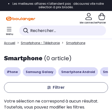
Les meilleures affaires n'attendent pas : découvrez vite notre
Accéder directement à la navigation
sélection à prix bradés.
Accéder directement à la liste des produits
Me connecter
Panier
Accéder directement au contenu
Menu
Accéder directement au pied de page
Accueil
Smartphone - Téléphonie
Smartphone
Accéder directement au chatbot
Smartphone
(0 article)
iPhone
Samsung Galaxy
Smartphone Android
Smar
Filtrer
Votre sélection ne correspond à aucun résultat.
Toutefois, vous pouvez modifier les filtres.