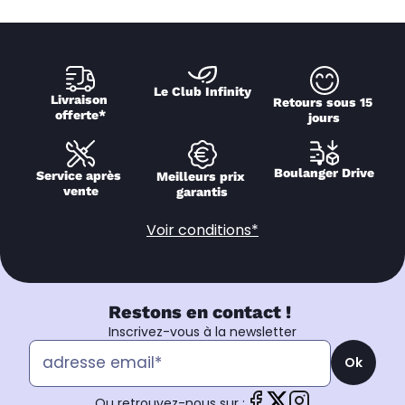
Le Club Infinity
Livraison 
Retours sous 15 
offerte*
jours
Boulanger Drive
Service après 
Meilleurs prix 
vente
garantis
Voir conditions*
Restons en contact !
Inscrivez-vous à la newsletter
Ok
Ou retrouvez-nous sur :