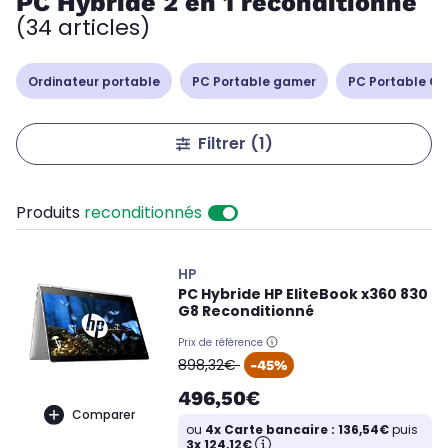
PC Hybride 2 en 1 reconditionné
(34 articles)
Ordinateur portable
PC Portable gamer
PC Portable Cop
Filtrer
(1)
Produits
reconditionnés
HP
PC Hybride HP EliteBook x360 830
G8 Reconditionné
Prix de référence
oldPrice
898,32€
-45%
496,50€
Comparer
ou
4x Carte bancaire : 136,54€
puis
3x 124,12€