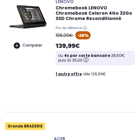
LENOVO
Chromebook LENOVO
Chromebook Celeron 4Go 32Go
SSD Chrome Reconditionné
Prix de référence
oldPrice
196,00€
-28%
139,99€
Comparer
ou
4x par carte bancaire
38,50€
puis 3x 35,00
1 autre offre
dès 126,99€
Grande BRADERIE
ACER