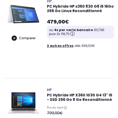
HP
PC Hybride HP x360 830 G8 i5 16Go
256 Go Linux Reconditionné
479,00€
ou
4x par carte bancaire
131,73€
puis 3x 119,75
Comparer
2 autres offres
dès 399,00€
HP
PC Hybride HP X360 1030 G4 13" i5
- SSD 256 Go 8 Go Reconditionné
Prix du neuf
oldPrice
799,90€