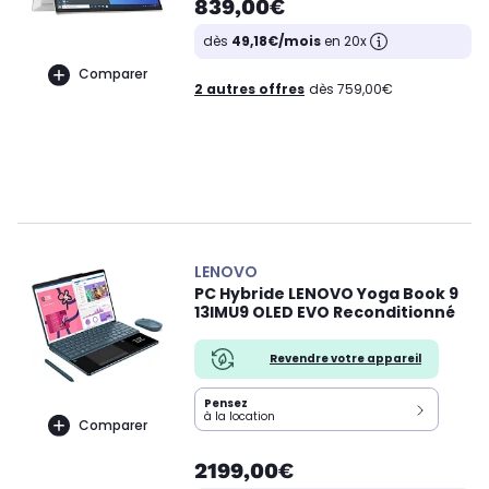
839,00€
dès
49,18€/mois
en 20x
Comparer
2 autres offres
dès 759,00€
LENOVO
PC Hybride LENOVO Yoga Book 9
13IMU9 OLED EVO Reconditionné
Revendre votre appareil
Pensez
à la location
Comparer
2199,00€