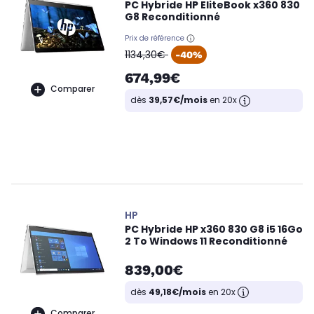
PC Hybride HP EliteBook x360 830
G8 Reconditionné
Prix de référence
oldPrice
1134,30€
-40%
674,99€
Comparer
dès
39,57€/mois
en 20x
HP
PC Hybride HP x360 830 G8 i5 16Go
2 To Windows 11 Reconditionné
839,00€
dès
49,18€/mois
en 20x
Comparer