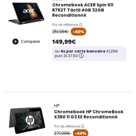
Chromebook ACER Spin 511
R752T Táctil 4GB 32GB
Reconditionné
Prix de référence
oldPrice
251,98€
-40%
149,99€
Comparer
ou
4x par carte bancaire
41,25€
puis 3x 37,50
HP
Chromebook HP ChromeBook
X360 11 G3 EE Reconditionné
Prix de référence
oldPrice
271,98€
-44%