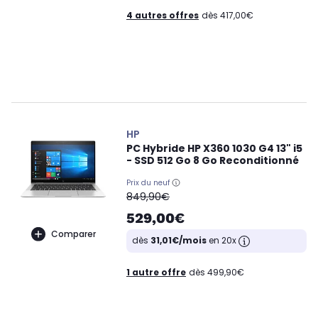
4 autres offres
dès 417,00€
HP
PC Hybride HP X360 1030 G4 13" i5
- SSD 512 Go 8 Go Reconditionné
Prix du neuf
oldPrice
849,90€
529,00€
Comparer
dès
31,01€/mois
en 20x
1 autre offre
dès 499,90€