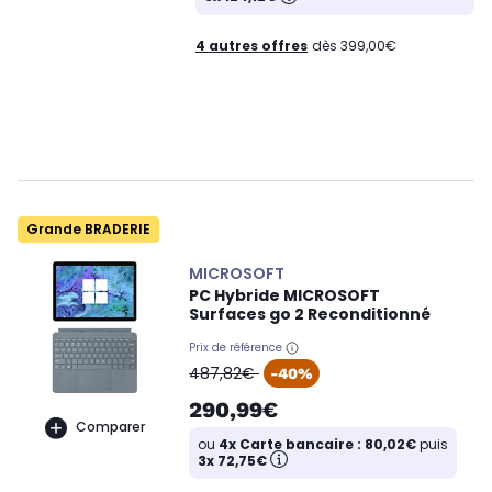
4 autres offres
dès 399,00€
Grande BRADERIE
MICROSOFT
PC Hybride MICROSOFT
Surfaces go 2 Reconditionné
Prix de référence
oldPrice
487,82€
-40%
290,99€
Comparer
ou
4x Carte bancaire : 80,02€
puis
3x 72,75€