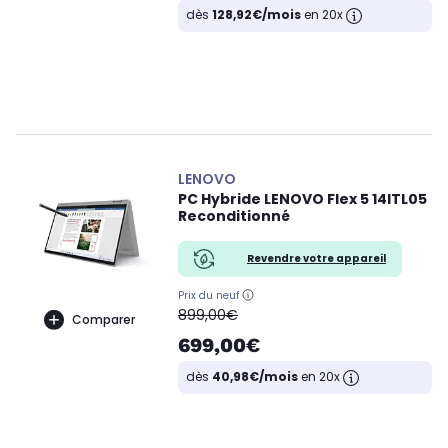
dès
128,92€/mois
en 20x
LENOVO
PC Hybride LENOVO Flex 5 14ITL05
Reconditionné
Revendre votre appareil
Prix du neuf
oldPrice
899,00€
Comparer
699,00€
dès
40,98€/mois
en 20x