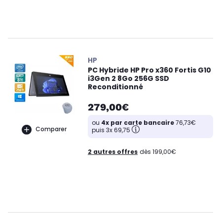
HP
PC Hybride HP Pro x360 Fortis G10
i3Gen 2 8Go 256G SSD
Reconditionné
279,00€
ou
4x par carte bancaire
76,73€
Comparer
puis 3x 69,75
2 autres offres
dès 199,00€