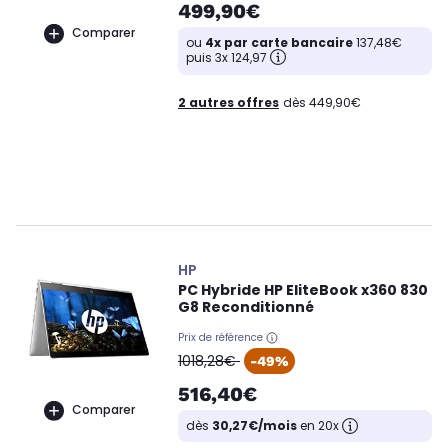
499,90€
Comparer
ou
4x par carte bancaire
137,48€
puis 3x 124,97
2 autres offres
dès 449,90€
HP
PC Hybride HP EliteBook x360 830
G8 Reconditionné
Prix de référence
oldPrice
1018,28€
-49%
516,40€
Comparer
dès
30,27€/mois
en 20x