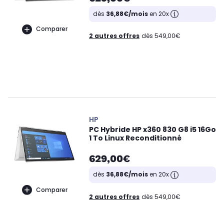
dès
36,88€/mois
en 20x
Comparer
2 autres offres
dès 549,00€
HP
PC Hybride HP x360 830 G8 i5 16Go
1 To Linux Reconditionné
629,00€
dès
36,88€/mois
en 20x
Comparer
2 autres offres
dès 549,00€