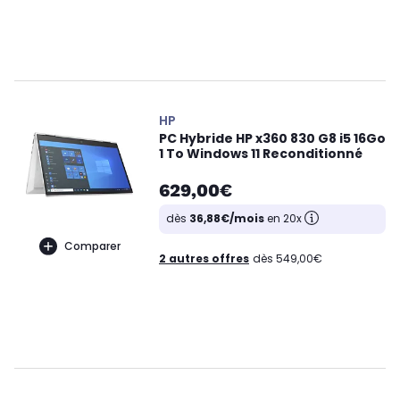
HP
PC Hybride HP x360 830 G8 i5 16Go
1 To Windows 11 Reconditionné
629,00€
dès
36,88€/mois
en 20x
Comparer
2 autres offres
dès 549,00€