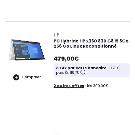
HP
PC Hybride HP x360 830 G8 i5 8Go
256 Go Linux Reconditionné
479,00€
ou
4x par carte bancaire
131,73€
puis 3x 119,75
Comparer
2 autres offres
dès 399,00€