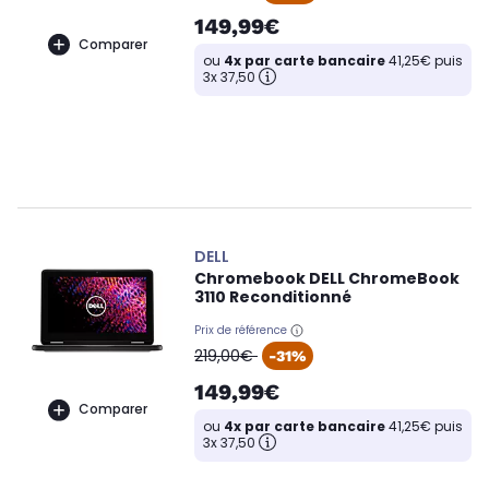
149,99€
Comparer
ou
4x par carte bancaire
41,25€ puis
3x 37,50
DELL
Chromebook DELL ChromeBook
3110 Reconditionné
Prix de référence
oldPrice
219,00€
-31%
149,99€
Comparer
ou
4x par carte bancaire
41,25€ puis
3x 37,50