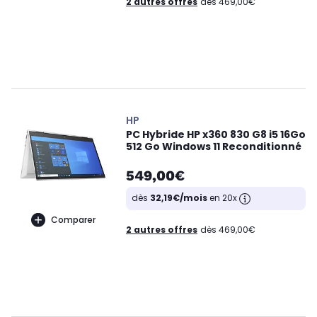
2 autres offres
dès 469,00€
HP
PC Hybride HP x360 830 G8 i5 16Go
512 Go Windows 11 Reconditionné
549,00€
dès
32,19€/mois
en 20x
Comparer
2 autres offres
dès 469,00€