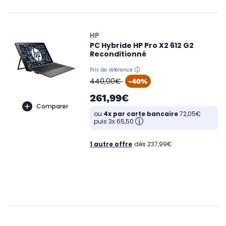
HP
PC Hybride HP Pro X2 612 G2
Reconditionné
Prix de référence
oldPrice
440,00€
-40%
261,99€
Comparer
ou
4x par carte bancaire
72,05€
puis 3x 65,50
1 autre offre
dès 237,99€