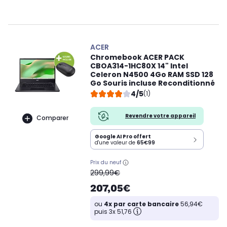
ACER
Chromebook ACER PACK
CBOA314-1HC80X 14" Intel
Celeron N4500 4Go RAM SSD 128
Go Souris incluse Reconditionné
4/5
(1)
Revendre votre appareil
Comparer
Google AI Pro offert
d'une valeur de
65€99
Prix du neuf
oldPrice
299,99€
207,05€
ou
4x par carte bancaire
56,94€
puis 3x 51,76