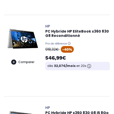
HP
PC Hybride HP EliteBook x360 830
G8 Reconditionné
Prix de référence
oldPrice
918,32€
-40%
546,99€
Comparer
dès
32,07€/mois
en 20x
HP
PC Hybride HP x360 830 G8 i5 8Go