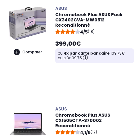
ASUS
Chromebook Plus ASUS Pack
CX3402CVA-MW0512
Reconditionné
4/5
(18)
399,00€
Comparer
ou
4x par carte bancaire
109,73€
puis 3x 99,75
ASUS
Chromebook Plus ASUS
CX1505CTA-S70002
Reconditionné
4,1/5
(12)