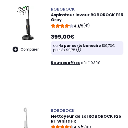
ROBOROCK
Aspirateur laveur ROBOROCK F25
Grey
4,1/5
(41)
399,00€
ou
4x par carte bancaire
109,73€
Comparer
puis 3x 99,75
5 autres offres
dès 119,39€
ROBOROCK
Nettoyeur de sol ROBOROCK F25
RT White FR
4,5/5
(18)