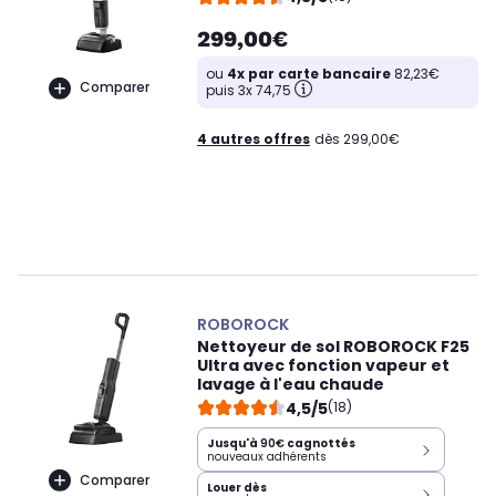
299,00€
ou
4x par carte bancaire
82,23€
Comparer
puis 3x 74,75
4 autres offres
dès 299,00€
ROBOROCK
Nettoyeur de sol ROBOROCK F25
Ultra avec fonction vapeur et
lavage à l'eau chaude
4,5/5
(18)
Jusqu'à
90€
cagnottés
nouveaux adhérents
Comparer
Louer dès