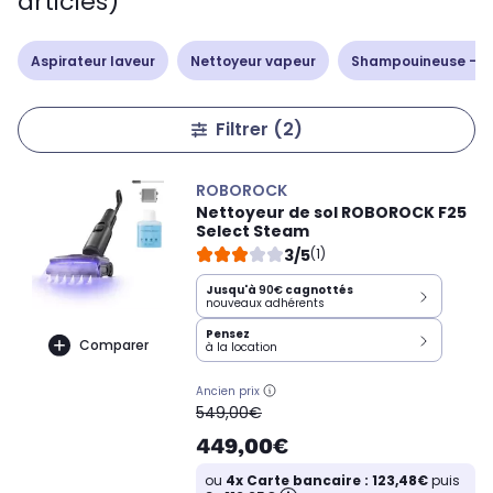
articles)
Aspirateur laveur
Nettoyeur vapeur
Shampouineuse - d
Filtrer
(2)
ROBOROCK
Nettoyeur de sol ROBOROCK F25
Select Steam
3/5
(1)
Jusqu'à
90€
cagnottés
nouveaux adhérents
Pensez
Comparer
à la location
Ancien prix
oldPrice
549,00€
449,00€
ou
4x Carte bancaire : 123,48€
puis