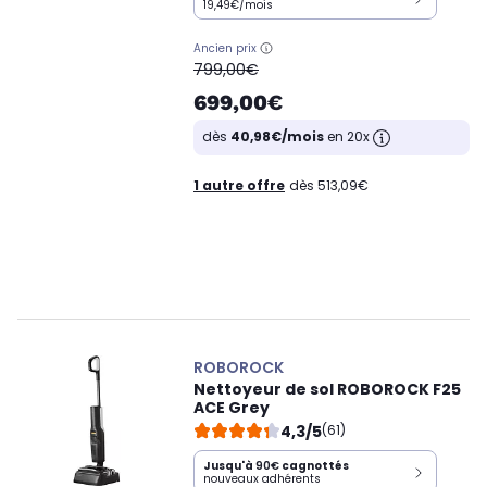
19,49€/mois
Ancien prix
oldPrice
799,00€
699,00€
dès
40,98€/mois
en 20x
1 autre offre
dès 513,09€
ROBOROCK
Nettoyeur de sol ROBOROCK F25
ACE Grey
4,3/5
(61)
Jusqu'à
90€
cagnottés
nouveaux adhérents