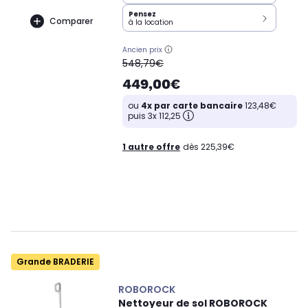
Pensez
Comparer
à la location
Ancien prix
oldPrice
548,79€
449,00€
ou
4x par carte bancaire
123,48€
puis 3x 112,25
1 autre offre
dès 225,39€
Grande BRADERIE
ROBOROCK
Nettoyeur de sol ROBOROCK