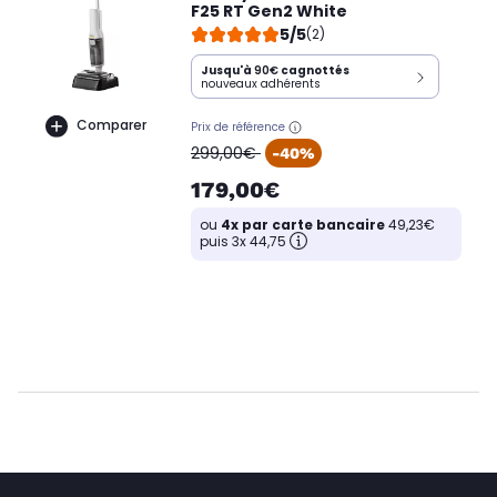
F25 RT Gen2 White
5/5
(2)
Jusqu'à
90€
cagnottés
nouveaux adhérents
Comparer
Prix de référence
oldPrice
299,00€
-40%
179,00€
ou
4x par carte bancaire
49,23€
puis 3x 44,75