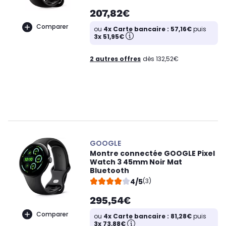
207,82€
Comparer
ou
4x Carte bancaire : 57,16€
puis
3x 51,95€
2 autres offres
dès 132,52€
GOOGLE
Montre connectée GOOGLE Pixel
Watch 3 45mm Noir Mat
Bluetooth
4/5
(3)
295,54€
Comparer
ou
4x Carte bancaire : 81,28€
puis
3x 73,88€