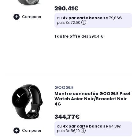
290,41€
Comparer
ou
4x par carte bancaire
79,86€
puis 3x 72,60
1 autre offre
dès 290,41€
GOOGLE
Montre connectée GOOGLE Pixel
Watch Acier Noir/Bracelet Noir
4G
344,77€
ou
4x par carte bancaire
94,81€
Comparer
puis 3x 86,19