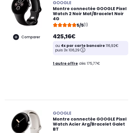
GOOGLE
Montre connectée GOOGLE Pixel
Watch 2 Noir Mat/Bracelet Noir
4G
5/5
(1)
425,16€
Comparer
ou
4x par carte bancaire
116,92€
puis 3x 106,29
1 autre offre
dès 175,77€
GOOGLE
Montre connectée GOOGLE Pixel
Watch Acier Arg/Bracelet Galet
BT