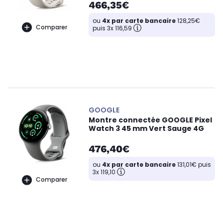
466,35€
ou
4x par carte bancaire
128,25€
Comparer
puis 3x 116,59
GOOGLE
Montre connectée GOOGLE Pixel
Watch 3 45 mm Vert Sauge 4G
476,40€
ou
4x par carte bancaire
131,01€ puis
3x 119,10
Comparer