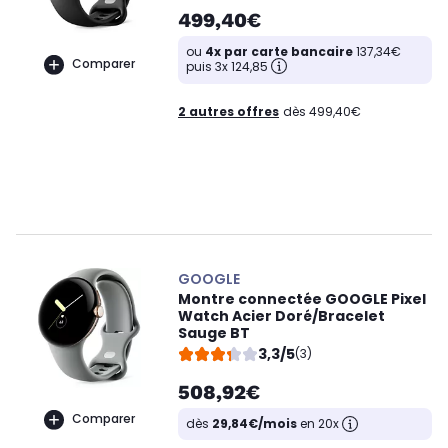
499,40€
ou
4x par carte bancaire
137,34€
Comparer
puis 3x 124,85
2 autres offres
dès 499,40€
GOOGLE
Montre connectée GOOGLE Pixel
Watch Acier Doré/Bracelet
Sauge BT
3,3/5
(3)
508,92€
Comparer
dès
29,84€/mois
en 20x