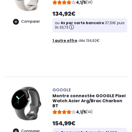
4,1/5
(14)
134,92€
Comparer
ou
4x par carte bancaire
37,10€ puis
3x 33,73
1 autre offre
dès 134,92€
GOOGLE
Montre connectée GOOGLE Pixel
Watch Acier Arg/Brac Charbon
BT
4,1/5
(14)
154,99€
Comparer