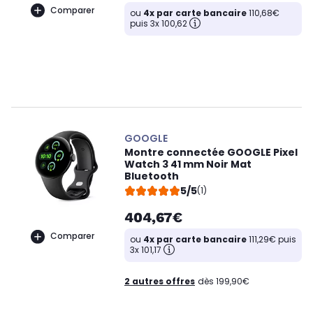
Comparer
ou
4x par carte bancaire
110,68€
puis 3x 100,62
GOOGLE
Montre connectée GOOGLE Pixel
Watch 3 41 mm Noir Mat
Bluetooth
5/5
(1)
404,67€
Comparer
ou
4x par carte bancaire
111,29€ puis
3x 101,17
2 autres offres
dès 199,90€