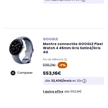
GOOGLE
Montre connectée GOOGLE Pixel
Watch 4 45mm Gris Satiné/Gris
4G
Prix de référence
oldPrice
598,21€
-7%
553,16€
Comparer
dès
32,43€/mois
en 20x
1 autre offre
dès 553,16€