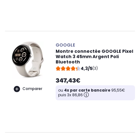
GOOGLE
Montre connectée GOOGLE Pixel
Watch 3 45mm Argent Poli
Bluetooth
4,3/5
(3)
347,43€
Comparer
ou
4x par carte bancaire
95,55€
puis 3x 86,86