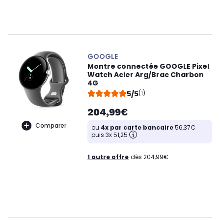
GOOGLE
Montre connectée GOOGLE Pixel
Watch Acier Arg/Brac Charbon
4G
5/5
(1)
204,99€
Comparer
ou
4x par carte bancaire
56,37€
puis 3x 51,25
1 autre offre
dès 204,99€