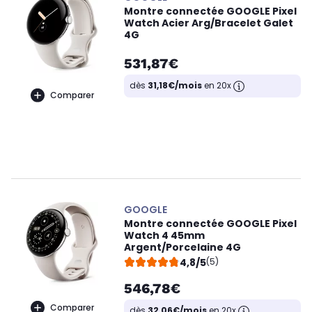
Montre connectée GOOGLE Pixel
Watch Acier Arg/Bracelet Galet
4G
531,87€
dès
31,18€/mois
en 20x
Comparer
GOOGLE
Montre connectée GOOGLE Pixel
Watch 4 45mm
Argent/Porcelaine 4G
4,8/5
(5)
546,78€
Comparer
dès
32,06€/mois
en 20x