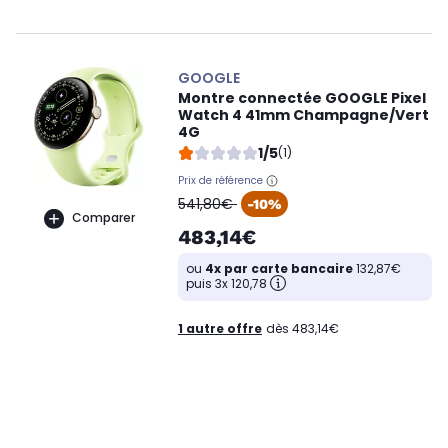
GOOGLE
Montre connectée GOOGLE Pixel
Watch 4 41mm Champagne/Vert
4G
1/5
(1)
Prix de référence
oldPrice
541,80€
-10%
Comparer
483,14€
ou
4x par carte bancaire
132,87€
puis 3x 120,78
1 autre offre
dès 483,14€