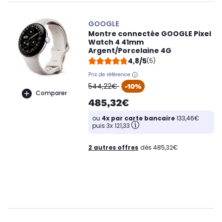
GOOGLE
Montre connectée GOOGLE Pixel
Watch 4 41mm
Argent/Porcelaine 4G
4,8/5
(5)
Prix de référence
oldPrice
544,22€
-10%
Comparer
485,32€
ou
4x par carte bancaire
133,46€
puis 3x 121,33
2 autres offres
dès 485,32€