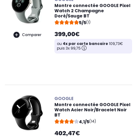
Montre connectée GOOGLE Pixel
Watch 2 Champagne
Doré/Sauge BT
5/5
(1)
399,00€
Comparer
ou
4x par carte bancaire
109,73€
puis 3x 99,75
GOOGLE
Montre connectée GOOGLE Pixel
Watch Acier Noir/Bracelet Noir
BT
4,1/5
(14)
402,47€