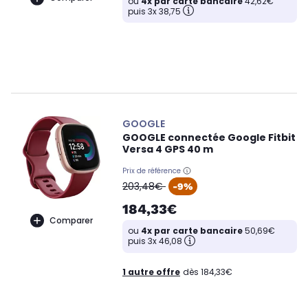
ou
4x par carte bancaire
42,62€
puis 3x 38,75
GOOGLE
GOOGLE connectée Google Fitbit
Versa 4 GPS 40 m
Prix de référence
oldPrice
203,48€
-9%
184,33€
Comparer
ou
4x par carte bancaire
50,69€
puis 3x 46,08
1 autre offre
dès 184,33€