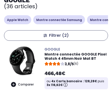
GOOGLE
(36 articles)
Apple Watch
Montre connectée Samsung
Montre conn
Filtrer
(2)
GOOGLE
Montre connectée GOOGLE Pixel
Watch 4 45mm Noir Mat BT
3,8/5
(6)
466,48€
ou
4x Carte bancaire : 128,28€
puis
Comparer
3x 116,62€