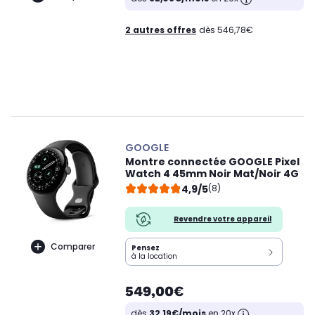
2 autres offres
dès 546,78€
GOOGLE
Montre connectée GOOGLE Pixel
Watch 4 45mm Noir Mat/Noir 4G
4,9/5
(8)
Revendre votre appareil
Comparer
Pensez
à la location
549,00€
dès
32,19€/mois
en 20x