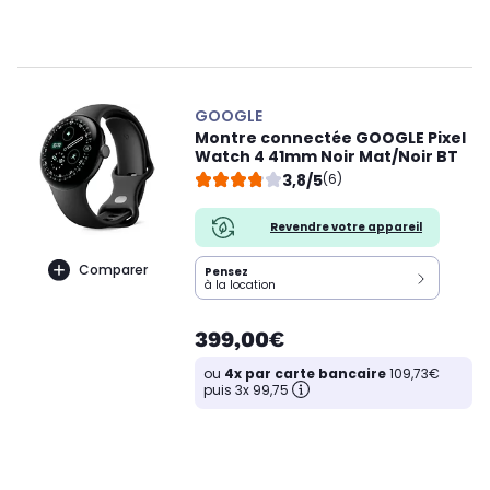
GOOGLE
Montre connectée GOOGLE Pixel
Watch 4 41mm Noir Mat/Noir BT
3,8/5
(6)
Revendre votre appareil
Comparer
Pensez
à la location
399,00€
ou
4x par carte bancaire
109,73€
puis 3x 99,75