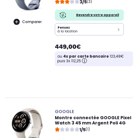
3/5
(3)
Revendre votre appareil
Comparer
Pensez
à la location
449,00€
ou
4x par carte bancaire
123,48€
puis 3x 112,25
GOOGLE
Montre connectée GOOGLE Pixel
Watch 3 45 mm Argent Poli 4G
1/5
(1)