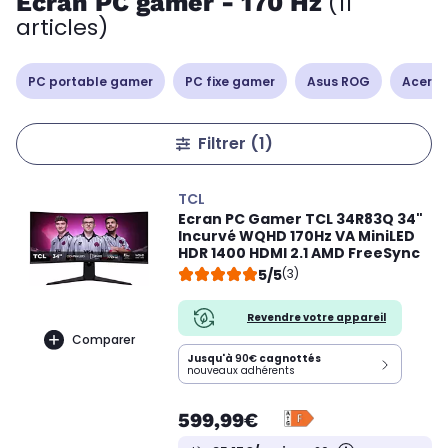
Ecran PC gamer - 170 Hz
(11
articles)
PC portable gamer
PC fixe gamer
Asus ROG
Acer Ni
Filtrer
(1)
TCL
Ecran PC Gamer TCL 34R83Q 34"
Incurvé WQHD 170Hz VA MiniLED
HDR 1400 HDMI 2.1 AMD FreeSync
5/5
(3)
Revendre votre appareil
Comparer
Jusqu'à
90€
cagnottés
nouveaux adhérents
599,99€