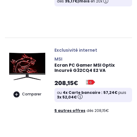
dès
35,17€/mois
en 20x
Exclusivité internet
MSI
Ecran PC Gamer MSI Optix
Incurvé G32CQ4 E2 VA
208,15€
ou
4x Carte bancaire : 57,24€
puis
Comparer
3x 52,04€
5 autres offres
dès 208,15€