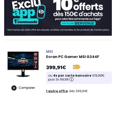
MSI
Ecran PC Gamer MSI G244F
399,91€
ou
4x par carte bancaire
109,98€
puis 3x 99,98
Comparer
1 autre offre
dès 399,91€