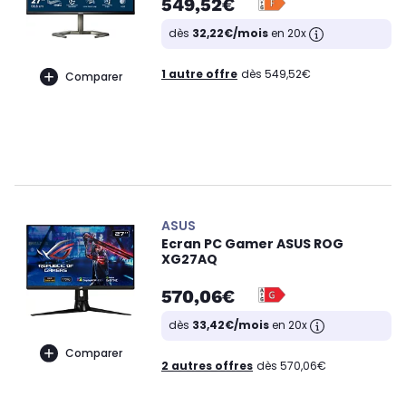
549,52€
dès
32,22€/mois
en 20x
1 autre offre
dès 549,52€
Comparer
ASUS
Ecran PC Gamer ASUS ROG
XG27AQ
570,06€
dès
33,42€/mois
en 20x
Comparer
2 autres offres
dès 570,06€