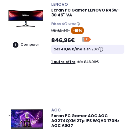
LENOVO
Ecran PC Gamer LENOVO R45w-
30 45'' VA
Prix de référence
oldPrice
999,00€
-15%
846,96€
Comparer
dès
49,65€/mois
en 20x
1 autre offre
dès 846,96€
AOC
Ecran PC Gamer AOC AOC
AG274QXM 27p IPS WQHD 170Hz
AOC AG27