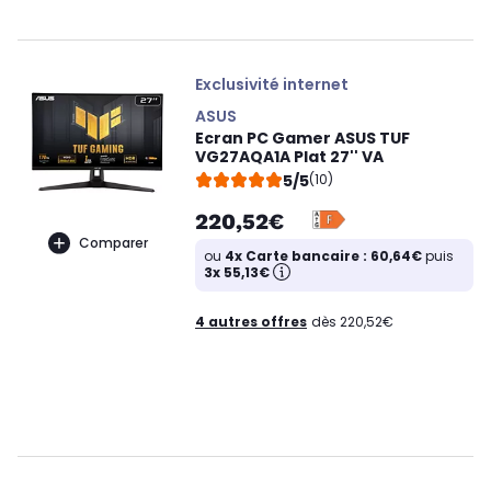
Exclusivité internet
ASUS
Ecran PC Gamer ASUS TUF
VG27AQA1A Plat 27'' VA
5/5
(10)
220,52€
Comparer
ou
4x Carte bancaire : 60,64€
puis
3x 55,13€
4 autres offres
dès 220,52€