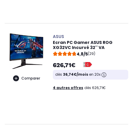
ASUS
Ecran PC Gamer ASUS ROG
XG32VC Incurvé 32'' VA
4,8/5
(29)
626,71€
dès
36,74€/mois
en 20x
Comparer
4 autres offres
dès 626,71€