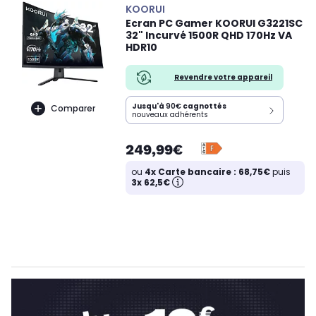
KOORUI
Ecran PC Gamer KOORUI G3221SC
32" Incurvé 1500R QHD 170Hz VA
HDR10
Revendre votre appareil
Jusqu'à
90€
cagnottés
Comparer
nouveaux adhérents
249,99€
ou
4x Carte bancaire : 68,75€
puis
3x 62,5€