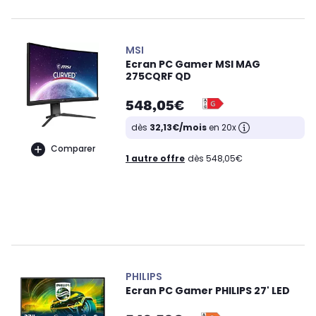
MSI
Ecran PC Gamer MSI MAG
275CQRF QD
548,05€
dès
32,13€/mois
en 20x
Comparer
1 autre offre
dès 548,05€
PHILIPS
Ecran PC Gamer PHILIPS 27' LED