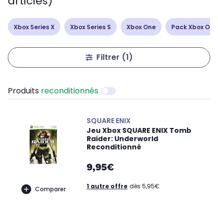
articles)
Xbox Series X
Xbox Series S
Xbox One
Pack Xbox One
Filtrer
(1)
Produits
reconditionnés
SQUARE ENIX
Jeu Xbox SQUARE ENIX Tomb
Raider: Underworld
Reconditionné
9,95€
1 autre offre
dès 5,95€
Comparer