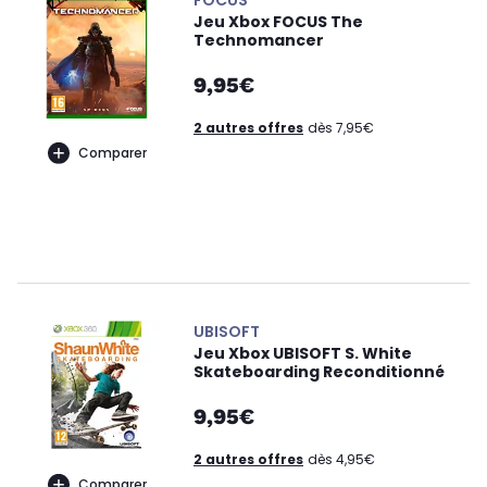
FOCUS
Jeu Xbox FOCUS The
Technomancer
9,95€
2 autres offres
dès 7,95€
Comparer
UBISOFT
Jeu Xbox UBISOFT S. White
Skateboarding Reconditionné
9,95€
2 autres offres
dès 4,95€
Comparer