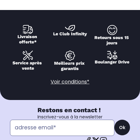
Le Club Infinity
Livraison 
Retours sous 15 
offerte*
jours
Boulanger Drive
Service après 
Meilleurs prix 
vente
garantis
Voir conditions*
Restons en contact !
Inscrivez-vous à la newsletter
Ok