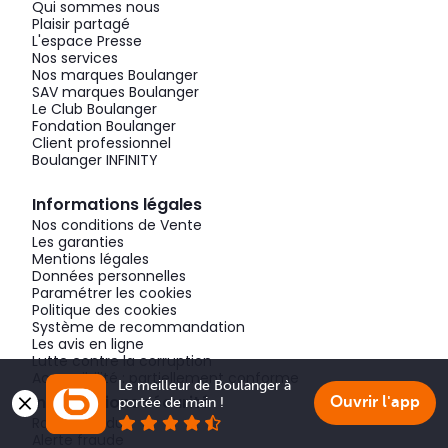
Qui sommes nous
Plaisir partagé
L'espace Presse
Nos services
Nos marques Boulanger
SAV marques Boulanger
Le Club Boulanger
Fondation Boulanger
Client professionnel
Boulanger INFINITY
Informations légales
Nos conditions de Vente
Les garanties
Mentions légales
Données personnelles
Paramétrer les cookies
Politique des cookies
Système de recommandation
Les avis en ligne
Lutte contre la corruption
Accessibilité : partiellement conforme
Le meilleur de Boulanger à 
Informations sécurité
Ouvrir l'app
portée de main !
Rappel produit
Alerte fraude