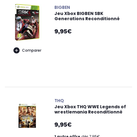
BIGBEN
Jeu Xbox BIGBEN SBK
Generations Reconditionné
9,95€
Comparer
THQ
Jeu Xbox THQ WWE Legends of
wrestlemania Reconditionné
9,95€
1 autre offre
dès 7,95€