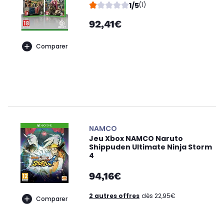
1/5
(1)
92,41€
Comparer
NAMCO
Jeu Xbox NAMCO Naruto
Shippuden Ultimate Ninja Storm
4
94,16€
2 autres offres
dès 22,95€
Comparer