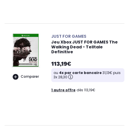
JUST FOR GAMES
Jeu Xbox JUST FOR GAMES The
Walking Dead - Telltale
Definitive
113,19€
ou
4x par carte bancaire
31,13€ puis
Comparer
3x 28,30
1 autre offre
dès 113,19€