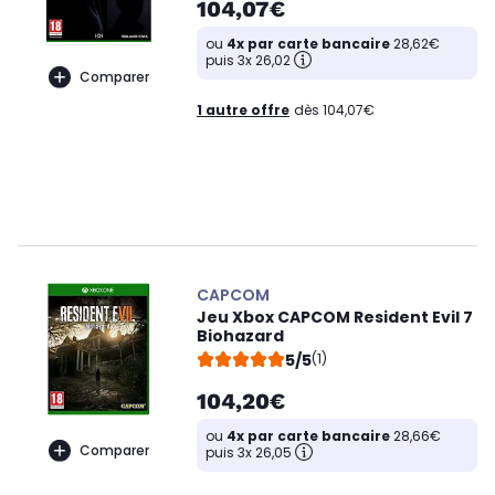
104,07€
ou
4x par carte bancaire
28,62€
puis 3x 26,02
Comparer
1 autre offre
dès 104,07€
CAPCOM
Jeu Xbox CAPCOM Resident Evil 7
Biohazard
5/5
(1)
104,20€
ou
4x par carte bancaire
28,66€
Comparer
puis 3x 26,05