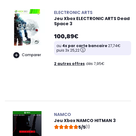
ELECTRONIC ARTS
Jeu Xbox ELECTRONIC ARTS Dead
Space 3
100,89€
ou
4x par carte bancaire
27,74€
puis 3x 25,22
Comparer
2 autres offres
dès 7,95€
NAMCO
Jeu Xbox NAMCO HITMAN 3
5/5
(1)