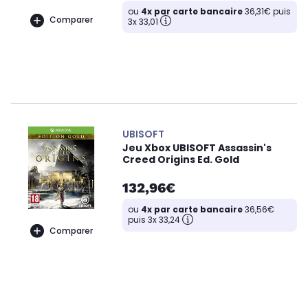
ou
4x par carte bancaire
36,31€ puis
Comparer
3x 33,01
UBISOFT
Jeu Xbox UBISOFT Assassin's
Creed Origins Ed. Gold
132,96€
ou
4x par carte bancaire
36,56€
puis 3x 33,24
Comparer