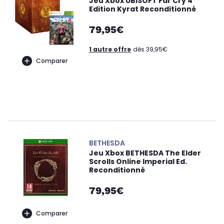
Jeu Xbox UBISOFT Far Cry 4
Edition Kyrat Reconditionné
79,95€
1 autre offre
dès 39,95€
Comparer
BETHESDA
Jeu Xbox BETHESDA The Elder
Scrolls Online Imperial Ed.
Reconditionné
79,95€
Comparer