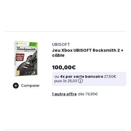
UBISOFT
Jeu Xbox UBISOFT Rocksmith 2 +
câble
100,00€
ou
4x par carte bancaire
27,50€
puis 3x 25,00
Comparer
1 autre offre
dès 79,95€