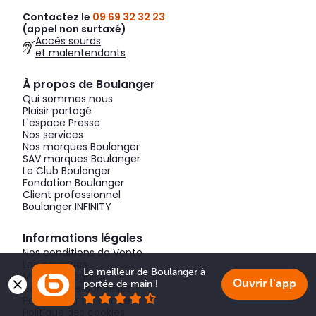
Contactez le
09 69 32 32 23
(appel non surtaxé)
Accès sourds
et malentendants
À propos de Boulanger
Qui sommes nous
Plaisir partagé
L'espace Presse
Nos services
Nos marques Boulanger
SAV marques Boulanger
Le Club Boulanger
Fondation Boulanger
Client professionnel
Boulanger INFINITY
Informations légales
Nos conditions de Vente
Les garanties
Le meilleur de Boulanger à 
Mentions légales
Ouvrir l'app
portée de main !
Données personnelles
Paramétrer les cookies
Politique des cookies