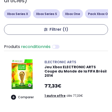
articles)
Xbox Series X
Xbox Series S
Xbox One
Pack Xbox One
Filtrer
(1)
Produits
reconditionnés
ELECTRONIC ARTS
Jeu Xbox ELECTRONIC ARTS
Coupe du Monde de la FIFA Brésil
2014
77,33€
1 autre offre
dès 77,33€
Comparer