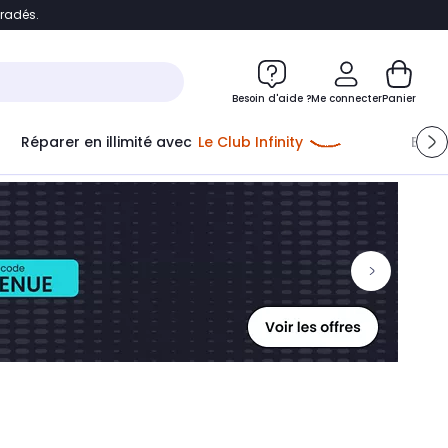
bradés.
ontenu
Accéder directement au pied de page
Besoin d'aide ?
Me connecter
Panier
Réparer en illimité avec
Le Club Infinity
Econ