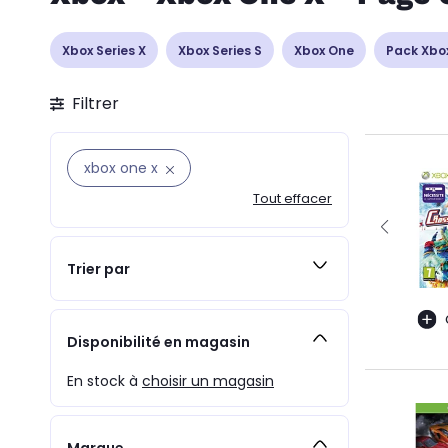
Xbox Series X
Xbox Series S
Xbox One
Pack Xbo
Filtrer
xbox one x
Tout effacer
Trier par
Disponibilité en magasin
En stock à
choisir un magasin
Marque