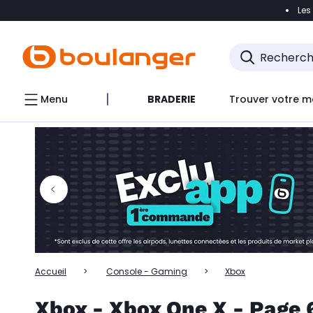
Les
Accéder directement à la navigation
Accéder directem
Accéder directement au chatbot
Menu
BRADERIE
Trouver votre m
Accueil
Console - Gaming
Xbox
Xbox - Xbox One X - Page 