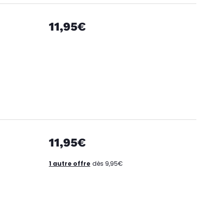
11,95€
11,95€
1 autre offre
dès 9,95€