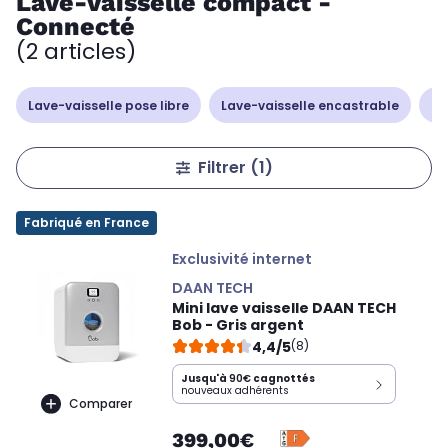
Lave-vaisselle compact -
Connecté
(2 articles)
Lave-vaisselle pose libre
Lave-vaisselle encastrable
La
Filtrer
(1)
Fabriqué en France
Exclusivité internet
DAAN TECH
Mini lave vaisselle DAAN TECH
Bob - Gris argent
4,4/5
(8)
Jusqu'à
90€
cagnottés
nouveaux adhérents
Comparer
399,00€