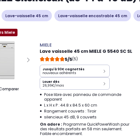
Lave-vaisselle 45 cm
Lave-vaisselle encastrable 45 cm
L
rs Miele
MIELE
Lave vaisselle 45 cm MIELE G 5540 SC SL
5/5
(5)
Jusqu'à
90€
cagnottés
nouveaux adhérents
Louer dès
26,99€/mois
Comparer
Pose libre avec panneau de commande
apparent
L x H x P : 44.8 x 84.5 x 60 cm
Rangement couverts : Tiroir
silencieux 45 dB, 9 couverts
On adore :
Programme QuickPowerWash pour
des résultats parfaits en 58 min seulement.
Faible encombrement.