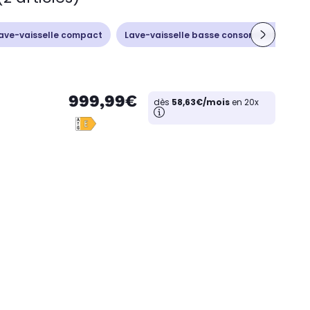
ave-vaisselle compact
Lave-vaisselle basse consommation
999,99€
dès
58,63€/mois
en 20x