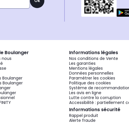
Ok
de Boulanger
Informations légales
 nous
Nos conditions de Vente
gé
Les garanties
sse
Mentions légales
Données personnelles
 Boulanger
Paramétrer les cookies
 Boulanger
Politique des cookies
langer
Système de recommandatio
oulanger
Les avis en ligne
ssionnel
Lutte contre la corruption
FINITY
Accessibilité : partiellement
Informations sécurité
Rappel produit
Alerte fraude