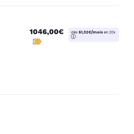
1046,00€
dès
61,32€/mois
en 20x