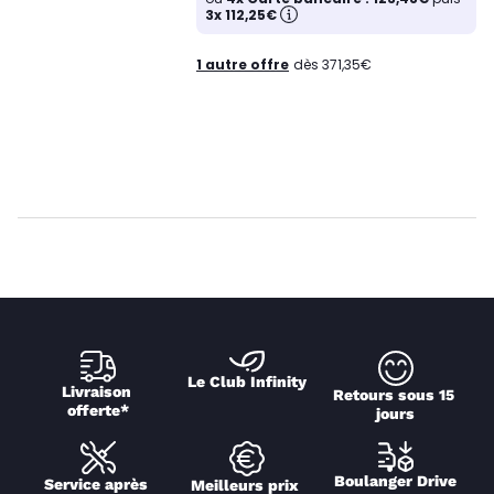
3x 112,25€
1 autre offre
dès 371,35€
Le Club Infinity
Livraison 
Retours sous 15 
offerte*
jours
Boulanger Drive
Service après 
Meilleurs prix 