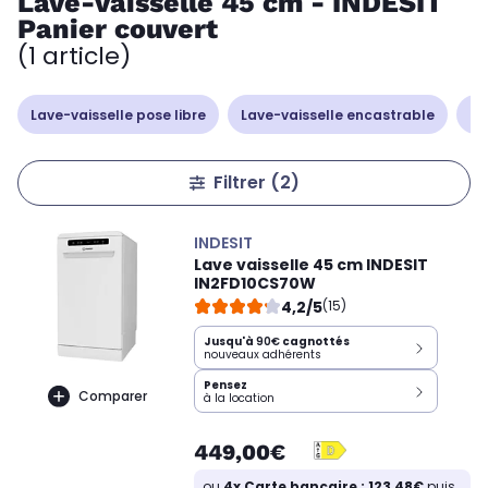
Lave-vaisselle 45 cm - INDESIT
Panier couvert
(1 article)
Lave-vaisselle pose libre
Lave-vaisselle encastrable
La
Filtrer
(2)
INDESIT
Lave vaisselle 45 cm INDESIT
IN2FD10CS70W
4,2/5
(15)
Jusqu'à
90€
cagnottés
nouveaux adhérents
Pensez
Comparer
à la location
449,00€
ou
4x Carte bancaire : 123,48€
puis