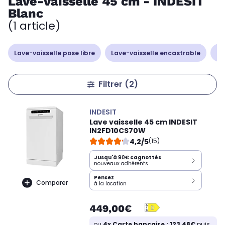
Lave-vaisselle 45 cm - INDESIT
Blanc
(1 article)
Lave-vaisselle pose libre
Lave-vaisselle encastrable
La
Filtrer
(2)
INDESIT
Lave vaisselle 45 cm INDESIT
IN2FD10CS70W
4,2/5
(15)
Jusqu'à
90€
cagnottés
nouveaux adhérents
Pensez
Comparer
à la location
449,00€
ou
4x Carte bancaire : 123,48€
puis