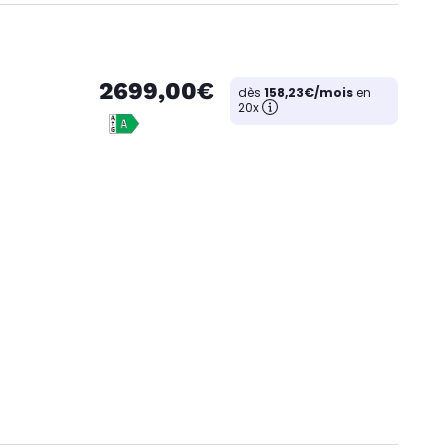
2699,00€
dès
158,23€/mois
en
20x