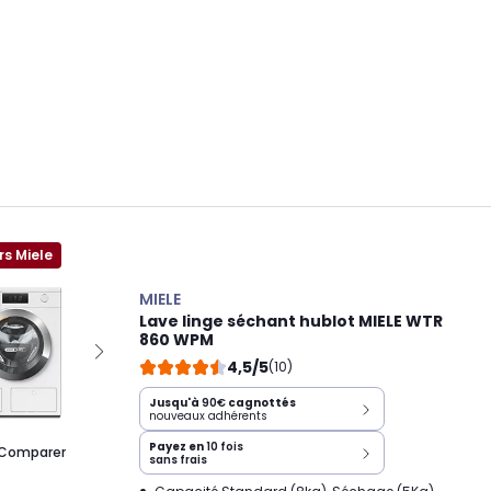
rs Miele
MIELE
Lave linge séchant hublot MIELE WTR
860 WPM
4,5/5
(10)
Jusqu'à
90€
cagnottés
nouveaux adhérents
Payez en
10 fois
Comparer
sans frais