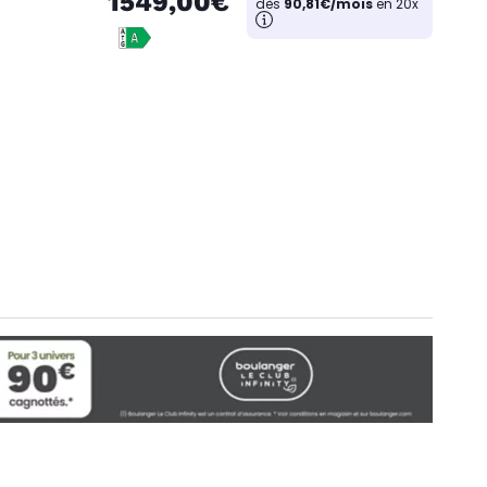
1549,00€
dès
90,81€/mois
en 20x