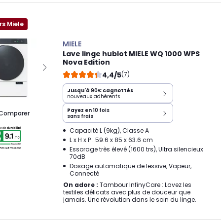
rs Miele
MIELE
Lave linge hublot MIELE WQ 1000 WPS
Nova Edition
4,4/5
(7)
Jusqu'à
90€
cagnottés
nouveaux adhérents
Payez en
10 fois
Comparer
sans frais
Capacité L (9kg), Classe A
L x H x P : 59.6 x 85 x 63.6 cm
Essorage très élevé (1600 trs), Ultra silencieux
70dB
Dosage automatique de lessive, Vapeur,
Connecté
On adore :
Tambour InfinyCare : Lavez les
textiles délicats avec plus de douceur que
jamais. Une révolution dans le soin du linge.