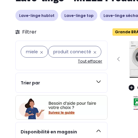
Lave-linge hublot
Lave-linge top
Lave-linge sécha
Filtrer
Grande BR
miele
produit connecté
Tout effacer
Trier par
Disponibilité en magasin