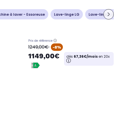
hine à laver - Essoreuse
Lave-linge LG
Lave-linge pro
M
Prix de référence
oldPrice
1249,00€
-8%
1149,00€
dès
67,36€/mois
en 20x