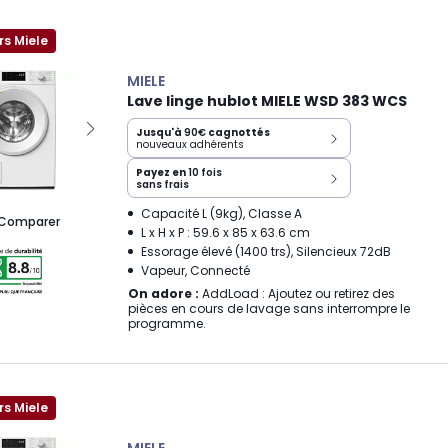
rs Miele
MIELE
Lave linge hublot MIELE WSD 383 WCS
Jusqu'à
90€
cagnottés
nouveaux adhérents
Payez en
10 fois
sans frais
Capacité L (9kg), Classe A
Comparer
L x H x P : 59.6 x 85 x 63.6 cm
Essorage élevé (1400 trs), Silencieux 72dB
Vapeur, Connecté
On adore :
AddLoad : Ajoutez ou retirez des
pièces en cours de lavage sans interrompre le
programme.
rs Miele