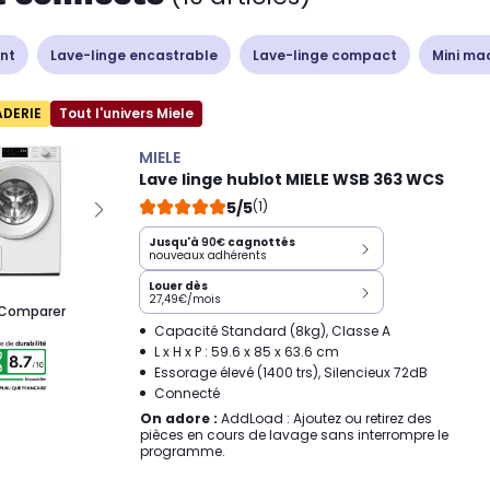
nt
Lave-linge encastrable
Lave-linge compact
Mini mac
ADERIE
Tout l'univers Miele
MIELE
Lave linge hublot MIELE WSB 363 WCS
5/5
(1)
Jusqu'à
90€
cagnottés
nouveaux adhérents
Louer dès
27,49€/mois
Comparer
Capacité Standard (8kg), Classe A
L x H x P : 59.6 x 85 x 63.6 cm
Essorage élevé (1400 trs), Silencieux 72dB
Connecté
On adore :
AddLoad : Ajoutez ou retirez des
pièces en cours de lavage sans interrompre le
programme.