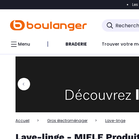
Les
Accéder directement à la navigation
Accéder directem
Accéder directement au chatbot
Menu
BRADERIE
Trouver votre m
Accueil
Gros électroménager
Lave-linge
Lave-linge - MIELE Produi