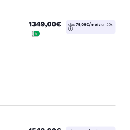
1349,00€
dès
79,09€/mois
en 20x