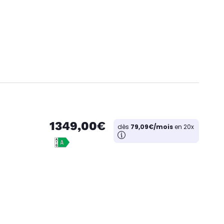
1349,00€
dès
79,09€/mois
en 20x