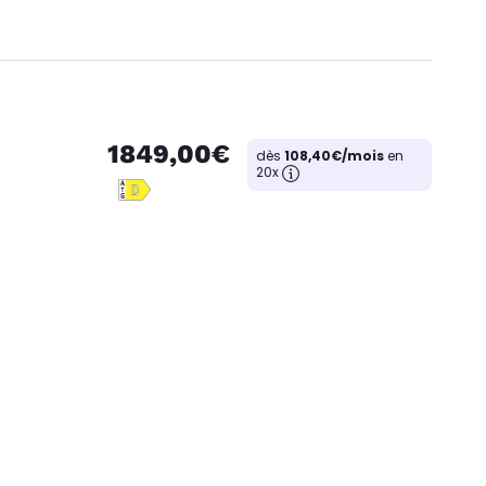
1849,00€
dès
108,40€/mois
en
20x