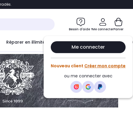
bradés.
ontenu
Accéder directement au pied de page
Besoin d'aide ?
Me connecter
Panier
Réparer en illimité avec
Le Club Infinity
Econ
Me connecter
Nouveau client
Créer mon compte
ou me connecter avec