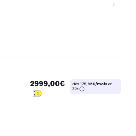
2999,00€
dès
175,82€/mois
en
20x