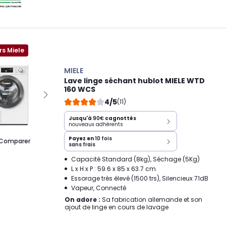
rs Miele
MIELE
Lave linge séchant hublot MIELE WTD
160 WCS
4/5
(11)
Jusqu'à
90€
cagnottés
nouveaux adhérents
Payez en
10 fois
Comparer
sans frais
Capacité Standard (8kg), Séchage (5Kg)
L x H x P : 59.6 x 85 x 63.7 cm
Essorage très élevé (1500 trs), Silencieux 71dB
Vapeur, Connecté
On adore :
Sa fabrication allemande et son
ajout de linge en cours de lavage