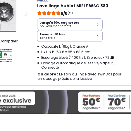
MIELE
Lave linge hublot MIELE WSG 883
5/5
(5)
Jusqu'à
90€
cagnottés
nouveaux adhérents
Payez en
10 fois
sans frais
Comparer
Capacité L (9kg), Classe A
L x H x P : 59.6 x 85 x 63.6 cm
Essorage élevé (1400 trs), Silencieux 72dB
Dosage automatique de lessive, Vapeur,
Connecté
On adore :
Le soin du linge avec TwinDos pour
un dosage précis de la lessive