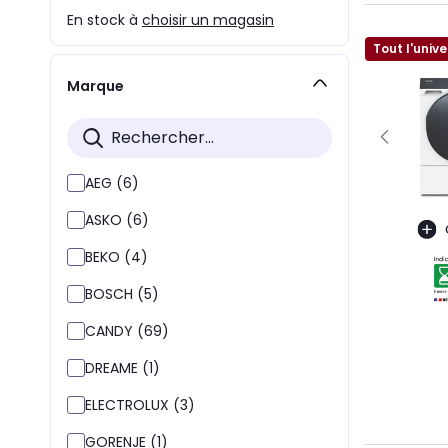
En stock à
choisir un magasin
Tout l'unive
Marque
AEG (6)
ASKO (6)
BEKO (4)
BOSCH (5)
CANDY (69)
DREAME (1)
ELECTROLUX (3)
GORENJE (1)