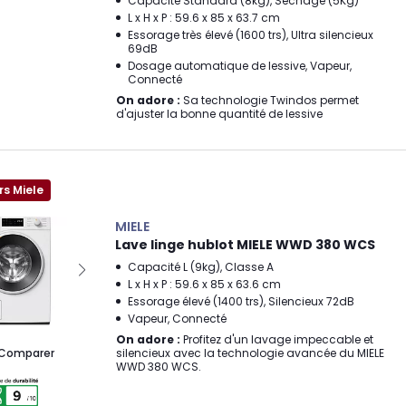
Capacité Standard (8kg), Séchage (5Kg)
L x H x P : 59.6 x 85 x 63.7 cm
Essorage très élevé (1600 trs), Ultra silencieux
69dB
Dosage automatique de lessive, Vapeur,
Connecté
On adore :
Sa technologie Twindos permet
d'ajuster la bonne quantité de lessive
rs Miele
MIELE
Lave linge hublot MIELE WWD 380 WCS
Capacité L (9kg), Classe A
L x H x P : 59.6 x 85 x 63.6 cm
Essorage élevé (1400 trs), Silencieux 72dB
Vapeur, Connecté
On adore :
Profitez d'un lavage impeccable et
silencieux avec la technologie avancée du MIELE
Comparer
WWD 380 WCS.