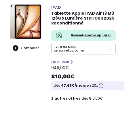
IPAD
Tablette Apple IPAD Air 13 M3
128Go Lumière Stell Cell 2025
Reconditionné
Revendre votre appareil
-25€ sur M365
Comparer
personnel au panier
Prix du neuf
oldPrice
949,00€
810,00€
dès
47,49€/mois
en 20x
2 autres offres
dès 810,00€