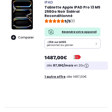
IPAD
Tablette Apple IPAD Pro 13 M5
256Go Noir Sidéral
Reconditionné
5/5
(2)
Revendre votre appareil
Comparer
-25€ sur M365
personnel au panier
1487,00€
dès
87,18€/mois
en 20x
1 autre offre
dès 1487,00€