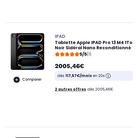
IPAD
Tablette Apple IPAD Pro 13 M4 1To
Noir Sidéral Nano Reconditionné
5/5
(1)
2005,46€
dès
117,57€/mois
en 20x
Comparer
2 autres offres
dès 2005,46€