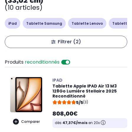
(33,02 cm)
(10 articles)
iPad
Tablette Samsung
Tablette Lenovo
Tablette 
Filtrer
(2)
Produits
reconditionnés
IPAD
Tablette Apple IPAD Air 13 M3
128Go Lumière Stellaire 2025
Reconditionné
5/5
(3)
808,00€
Comparer
dès
47,37€/mois
en 20x