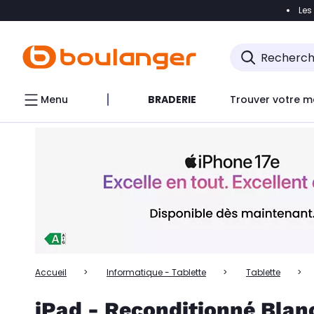
Les
Accéder directement à la navigation
Accéder directem
Accéder directement au chatbot
Menu
BRADERIE
Trouver votre m
Accueil
Informatique - Tablette
Tablette
iPad - Reconditionné Blan