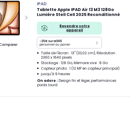
IPAD
Tablette Apple IPAD Air 13 M3 128Go
Lumière Stell Cell 2025 Reconditionné
Revendre votre
appareil
-25€ sur M365
Comparer
personnel au panier
Taille de l'écran : 13" (33,02 cm), Résolution :
2360 x 1640 pixels
Stockage : 128 Go, Mémoire vive : 8 Go
Capteur photo : 1 (12 MP en capteur principal)
jusqu'à 9 heures
On adore :
Design fin et léger, performances
poids lourd.