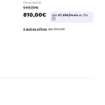
Prix du neuf
oldPrice
949,00€
810,00€
dès
47,49€/mois
en 20x
2 autres offres
dès 810,00€