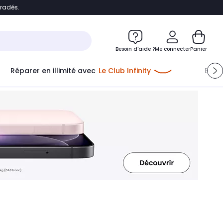
bradés.
ontenu
Accéder directement au pied de page
Besoin d'aide ?
Me connecter
Panier
Réparer en illimité avec
Le Club Infinity
Econ
Me connecter
Nouveau client
Créer mon compte
ou me connecter avec