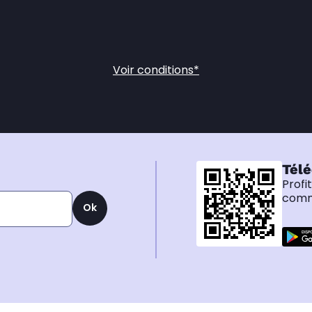
Voir conditions*
Télé
Profi
comma
Ok