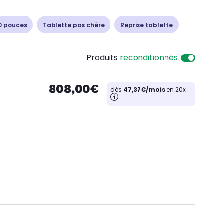
0 pouces
Tablette pas chère
Reprise tablette
Produits
reconditionnés
808,00€
dès
47,37€/mois
en 20x