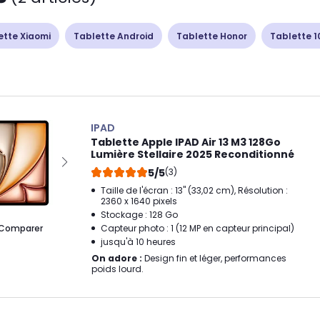
ette Xiaomi
Tablette Android
Tablette Honor
Tablette 1
IPAD
Tablette Apple IPAD Air 13 M3 128Go
Lumière Stellaire 2025 Reconditionné
5/5
(3)
Taille de l'écran : 13" (33,02 cm), Résolution :
2360 x 1640 pixels
Stockage : 128 Go
Comparer
Capteur photo : 1 (12 MP en capteur principal)
jusqu'à 10 heures
On adore :
Design fin et léger, performances
poids lourd.