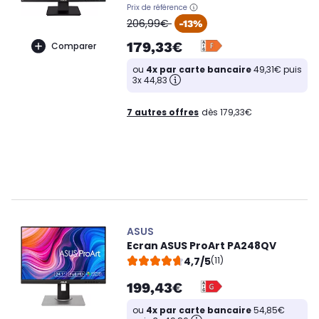
Prix de référence
oldPrice
206,99€
-13%
179,33€
Comparer
ou
4x par carte bancaire
49,31€ puis
3x 44,83
7 autres offres
dès 179,33€
ASUS
Ecran ASUS ProArt PA248QV
4,7/5
(11)
199,43€
ou
4x par carte bancaire
54,85€