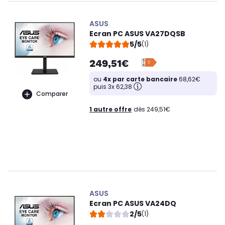
ASUS
Ecran PC ASUS VA27DQSB
5/5
(1)
249,51€
ou
4x par carte bancaire
68,62€
puis 3x 62,38
Comparer
1 autre offre
dès 249,51€
ASUS
Ecran PC ASUS VA24DQ
2/5
(1)