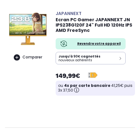
JAPANNEXT
Ecran PC Gamer JAPANNEXT JN
IPS238G120F 24" Full HD 120Hz IPS
AMD FreeSync
Revendre votre appareil
Jusqu'à
90€
cagnottés
Comparer
nouveaux adhérents
149,99€
ou
4x par carte bancaire
41,25€ puis
3x 37,50