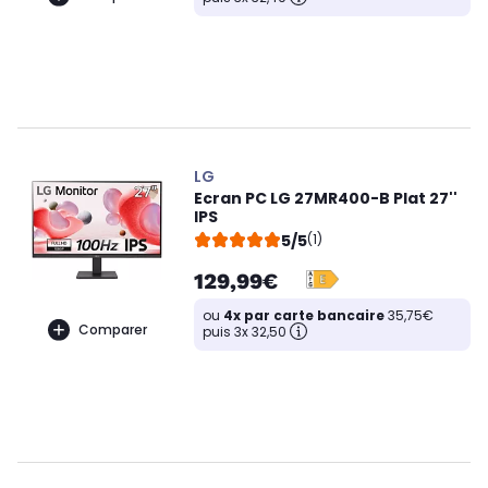
LG
Ecran PC LG 27MR400-B Plat 27''
IPS
5/5
(1)
129,99€
ou
4x par carte bancaire
35,75€
Comparer
puis 3x 32,50