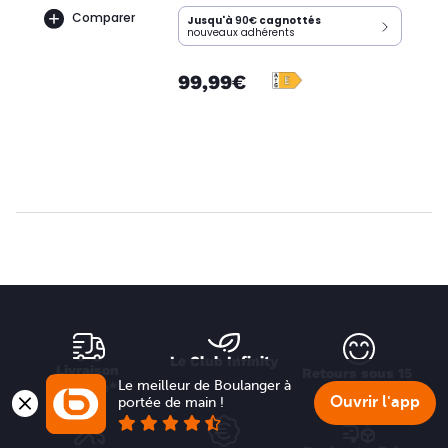
Comparer
Jusqu'à
90€
cagnottés
nouveaux adhérents
99,99€
Le Club Infinity
Livraison 
Retours sous 15 
Le meilleur de Boulanger à 
offerte*
jours
Ouvrir l'app
portée de main !