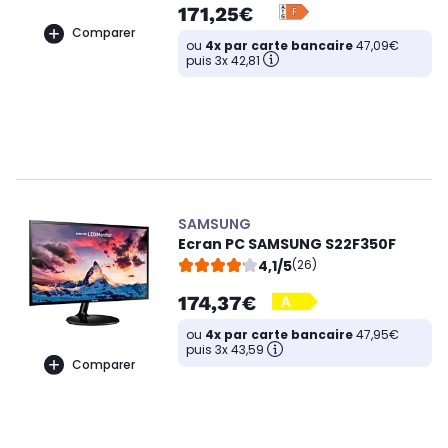
171,25€
Comparer
ou
4x par carte bancaire
47,09€
puis 3x 42,81
SAMSUNG
Ecran PC SAMSUNG S22F350F
4,1/5
(26)
174,37€
ou
4x par carte bancaire
47,95€
puis 3x 43,59
Comparer