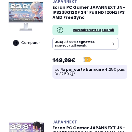
JAPANNEXT
Ecran PC Gamer JAPANNEXT JN-
IPS238G120F 24" Full HD 120Hz IPS
AMD FreeSync
Revendre votre appareil
Jusqu'à
90€
cagnottés
Comparer
nouveaux adhérents
149,99€
ou
4x par carte bancaire
41,25€ puis
3x 37,50
JAPANNEXT
Ecran PC Gamer JAPANNEXT JN-