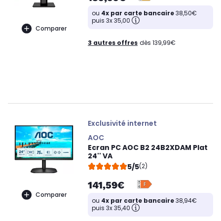
ou
4x par carte bancaire
38,50€
puis 3x 35,00
Comparer
3 autres offres
dès 139,99€
Exclusivité internet
AOC
Ecran PC AOC B2 24B2XDAM Plat
24'' VA
5/5
(2)
141,59€
Comparer
ou
4x par carte bancaire
38,94€
puis 3x 35,40