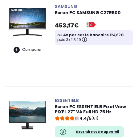
SAMSUNG
Ecran PC SAMSUNG C27R500
453,17€
ou
4x par carte bancaire
124,62€
puis 3x 113,29
Comparer
ESSENTIELB
Ecran PC ESSENTIELB Pixel View
PIXEL 27" VA Full HD 75 Hz
4,4/5
(81)
Revendre votre appareil