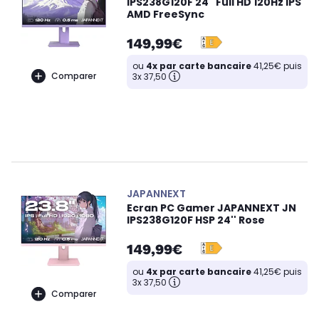
IPS238G120F 24" Full HD 120Hz IPS
AMD FreeSync
149,99€
ou
4x par carte bancaire
41,25€ puis
Comparer
3x 37,50
JAPANNEXT
Ecran PC Gamer JAPANNEXT JN
IPS238G120F HSP 24'' Rose
149,99€
ou
4x par carte bancaire
41,25€ puis
3x 37,50
Comparer