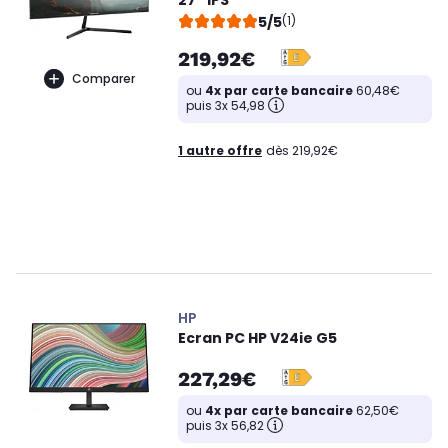
27'' IPS
5/5
(1)
219,92€
Comparer
ou
4x par carte bancaire
60,48€
puis 3x 54,98
1 autre offre
dès 219,92€
HP
Ecran PC HP V24ie G5
227,29€
ou
4x par carte bancaire
62,50€
puis 3x 56,82