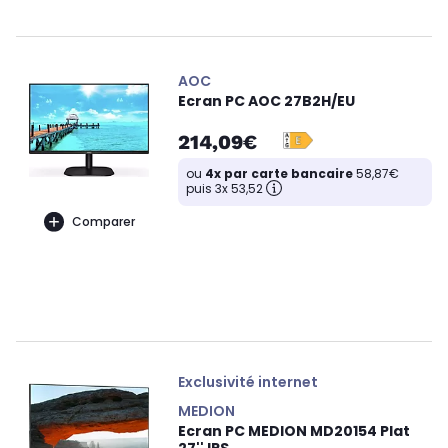
AOC
Ecran PC AOC 27B2H/EU
214,09€
ou
4x par carte bancaire
58,87€
puis 3x 53,52
Comparer
Exclusivité internet
MEDION
Ecran PC MEDION MD20154 Plat