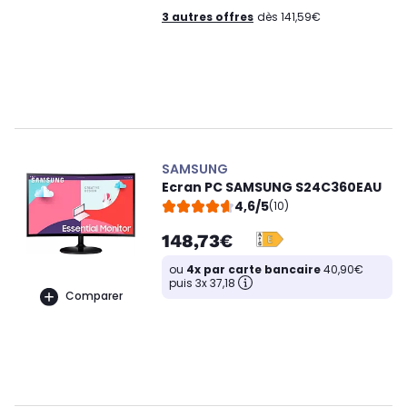
3 autres offres
dès 141,59€
SAMSUNG
Ecran PC SAMSUNG S24C360EAU
4,6/5
(10)
148,73€
ou
4x par carte bancaire
40,90€
puis 3x 37,18
Comparer