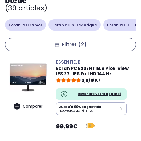
bleue
(39 articles)
Ecran PC Gamer
Ecran PC bureautique
Ecran PC OLED /
Filtrer
(2)
ESSENTIELB
Ecran PC ESSENTIELB Pixel View
IPS 27" IPS Full HD 144 Hz
4,8/5
(10)
Revendre votre appareil
Comparer
Jusqu'à
90€
cagnottés
nouveaux adhérents
99,99€