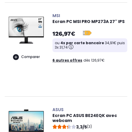
MSI
Ecran PC MSI PRO MP273A 27'' IPS
126,97€
ou
4x par carte bancaire
34,91€ puis
3x 31,74
Comparer
6 autres offres
dès 126,97€
ASUS
Ecran PC ASUS BE24EQK avec
webcam
3,3/5
(3)