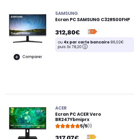
SAMSUNG
Ecran PC SAMSUNG C32R500FHP
312,80€
ou
4x par carte bancaire
86,02€
puis 3x 78,20
Comparer
ACER
Ecran PC ACER Vero
BR247Ybmiprx
5/5
(1)
317,07€