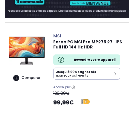
MSI
Ecran PC MSI Pro MP275 27" IPS
Full HD 144 Hz HDR
Revendre votre appareil
Jusqu'à
90€
cagnottés
nouveaux adhérents
Comparer
Ancien prix
oldPrice
129,99€
99,99€