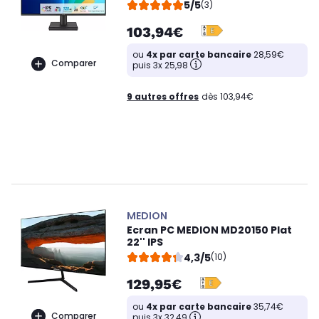
5/5
(3)
103,94€
ou
4x par carte bancaire
28,59€
Comparer
puis 3x 25,98
9 autres offres
dès 103,94€
MEDION
Ecran PC MEDION MD20150 Plat
22'' IPS
4,3/5
(10)
129,95€
ou
4x par carte bancaire
35,74€
Comparer
puis 3x 32,49