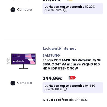
ou
4x par carte bancaire
87,20€
Comparer
puis 3x 79,27
Exclusivité internet
SAMSUNG
Ecran PC SAMSUNG ViewFinity S6
S65UC 34" VA incurvé WQHD 100
HDMI DP USB-C 90W
344,86€
Comparer
ou
4x par carte bancaire
94,84€
puis 3x 86,21
12 autres offres
dès 344,86€