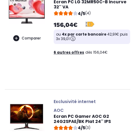
Ecran PC LG 32MR50C-B Incurve
32'' VA
4/5
(4)
156,04€
ou
4x par carte bancaire
42,91€ puis
Comparer
3x 39,01
6 autres offres
dès 156,04€
Exclusivité internet
AOC
Ecran PC Gamer AOC G2
24G2SPAE/BK Plat 24'' IPS
4/5
(3)