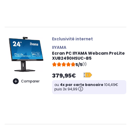
Exclusivité internet
IIYAMA
Ecran PC IIYAMA Webcam ProLite
XUB2490HSUC-B5
5/5
(1)
379,95€
Comparer
ou
4x par carte bancaire
104,49€
puis 3x 94,99