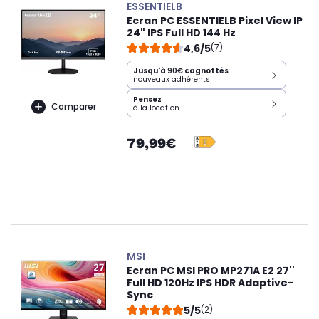
ESSENTIELB
Ecran PC ESSENTIELB Pixel View IP
24" IPS Full HD 144 Hz
4,6/5
(7)
Jusqu'à
90€
cagnottés
nouveaux adhérents
Pensez
Comparer
à la location
79,99€
MSI
Ecran PC MSI PRO MP271A E2 27''
Full HD 120Hz IPS HDR Adaptive-
Sync
5/5
(2)