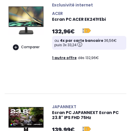
Exclusivité internet
ACER
Ecran PC ACER EK241YEbi
132,96€
ou
4x par carte bancaire
36,56€
puis 3x 33,24
Comparer
1 autre offre
dès 132,96€
JAPANNEXT
Ecran PC JAPANNEXT Ecran PC
23.8" IPS FHD 75Hz
139,99€