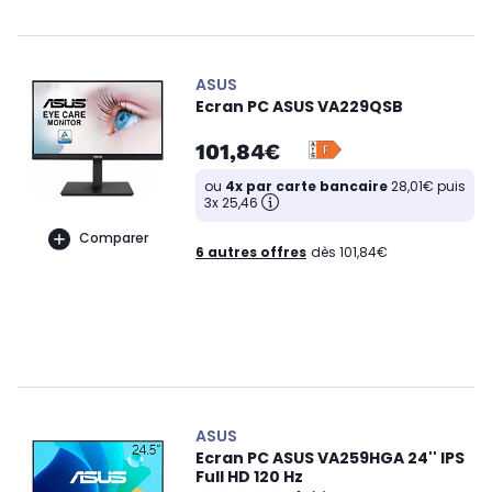
ASUS
Ecran PC ASUS VA229QSB
101,84€
ou
4x par carte bancaire
28,01€ puis
3x 25,46
Comparer
6 autres offres
dès 101,84€
ASUS
Ecran PC ASUS VA259HGA 24'' IPS
Full HD 120 Hz