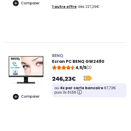
Comparer
1 autre offre
dès 227,29€
BENQ
Ecran PC BENQ GW2480
4,5/5
(2)
246,23€
ou
4x par carte bancaire
67,72€
puis 3x 61,56
Comparer