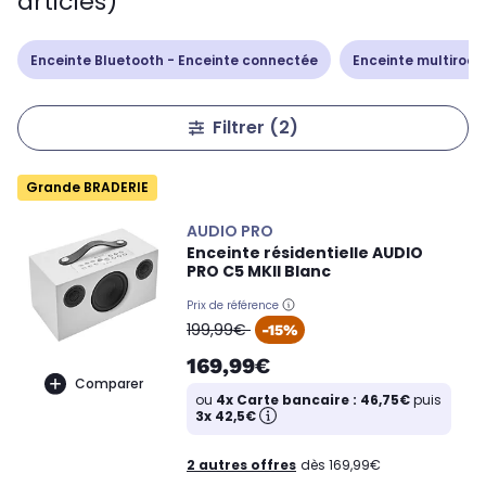
articles)
Enceinte Bluetooth - Enceinte connectée
Enceinte multiroo
Filtrer
(2)
Grande BRADERIE
AUDIO PRO
Enceinte résidentielle AUDIO
PRO C5 MKII Blanc
Prix de référence
oldPrice
199,99€
-15%
169,99€
Comparer
ou
4x Carte bancaire : 46,75€
puis
3x 42,5€
2 autres offres
dès 169,99€