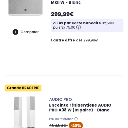
MkII W - Blanc
299,99€
ou
4x par carte bancaire
82,50€
puis 3x 75,00
Comparer
1 autre offre
dès 299,99€
Grande BRADERIE
AUDIO PRO
Enceinte résidentielle AUDIO
PRO A38 W (la paire) - Blanc
Prix de référence
oldPrice
499,99€
-20%