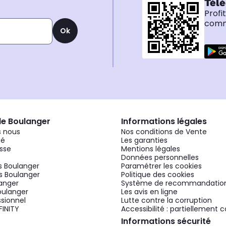
Télé
Profi
comma
Ok
de Boulanger
Informations légales
 nous
Nos conditions de Vente
gé
Les garanties
sse
Mentions légales
Données personnelles
 Boulanger
Paramétrer les cookies
 Boulanger
Politique des cookies
langer
Système de recommandatio
oulanger
Les avis en ligne
ssionnel
Lutte contre la corruption
FINITY
Accessibilité : partiellement
Informations sécurité