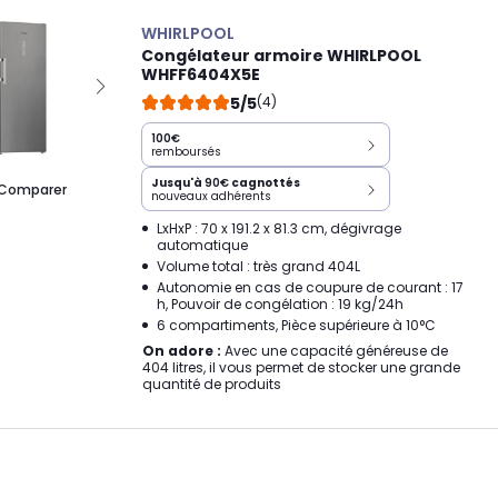
WHIRLPOOL
Congélateur armoire WHIRLPOOL
WHFF6404X5E
5/5
(4)
100€
remboursés
Jusqu'à
90€
cagnottés
Comparer
nouveaux adhérents
LxHxP : 70 x 191.2 x 81.3 cm, dégivrage
automatique
Volume total : très grand 404L
Autonomie en cas de coupure de courant : 17
h, Pouvoir de congélation : 19 kg/24h
6 compartiments, Pièce supérieure à 10°C
On adore :
Avec une capacité généreuse de
404 litres, il vous permet de stocker une grande
quantité de produits