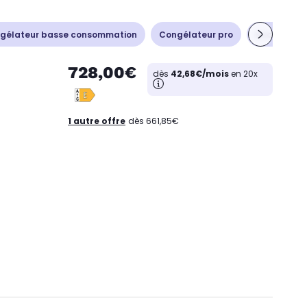
gélateur basse consommation
Congélateur pro
Accessoire 
728,00€
dès
42,68€/mois
en 20x
1 autre offre
dès 661,85€