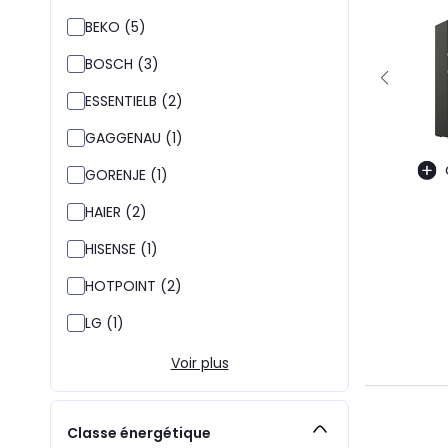
BEKO (5)
BOSCH (3)
ESSENTIELB (2)
GAGGENAU (1)
GORENJE (1)
HAIER (2)
HISENSE (1)
HOTPOINT (2)
LG (1)
Voir plus
Classe énergétique