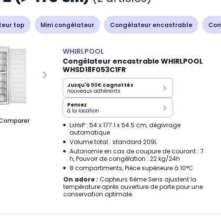
eur top
Mini congélateur
Congélateur encastrable
Con
WHIRLPOOL
Congélateur encastrable WHIRLPOOL
WHSD18F053C1FR
Jusqu'à
90€
cagnottés
nouveaux adhérents
Pensez
à la location
Comparer
LxHxP : 54 x 177.1 x 54.5 cm, dégivrage
automatique
Volume total : standard 209L
Autonomie en cas de coupure de courant : 7
h, Pouvoir de congélation : 22 kg/24h
8 compartiments, Pièce supérieure à 10°C
On adore :
Capteurs 6ème Sens ajustent la
température après ouverture de porte pour une
conservation optimale.