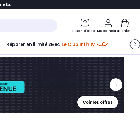
bradés.
ontenu
Accéder directement au pied de page
Besoin d'aide ?
Me connecter
Panier
Réparer en illimité avec
Le Club Infinity
Econ