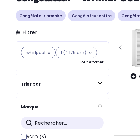
Congélateur armoire
Congélateur coffre
Congélat
Filtrer
whirlpool
l (> 175 cm)
Tout effacer
Trier par
Marque
ASKO (5)