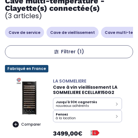
Cave multi-température -
Clayette(s) connectée(s)
(3 articles)
Cave de service
Cave de vieillissement
Cave multi-tem
Filtrer
(1)
Fabriqué en France
LA SOMMELIERE
Cave à vin vieillissement LA
SOMMELIERE ECELLAR150G2
Jusqu'à
90€
cagnottés
nouveaux adhérents
Pensez
à la location
Comparer
3499,00€