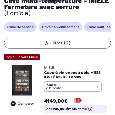
Cave multi-température - MIELE
Fermeture avec serrure
(1 article)
Cave de service
Cave de vieillissement
Cave multi-tem
Filtrer
(2)
Tout l'univers Miele
MIELE
Cave à vin encastrable MIELE
KWT6422iG-1 obsw
Pensez
à la location
4149,00€
Comparer
dès
235,06€/mois
en 20x