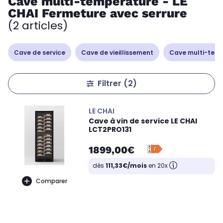
Cave multi-température - LE
CHAI Fermeture avec serrure
(2 articles)
Cave de service
Cave de vieillissement
Cave multi-tem
Filtrer
(2)
LE CHAI
Cave à vin de service LE CHAI
LCT2PRO131
1899,00€
dès
111,33€/mois
en 20x
Comparer