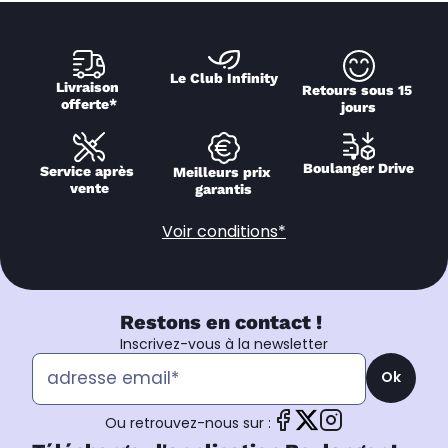
Le Club Infinity
Livraison 
Retours sous 15 
offerte*
jours
Boulanger Drive
Service après 
Meilleurs prix 
vente
garantis
Voir conditions*
Restons en contact !
Inscrivez-vous à la newsletter
Ok
Ou retrouvez-nous sur :