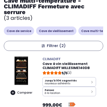
Cave multi-température -
CLIMADIFF Fermeture avec
serrure
(3 articles)
Cave de service
Cave de vieillissement
Cave multi-tem
Filtrer
(2)
CLIMADIFF
Cave à vin vieillissement
CLIMADIFF MILLESIME140DB
5/5
(2)
Jusqu'à
90€
cagnottés
nouveaux adhérents
Pensez
Comparer
à la location
999,00€