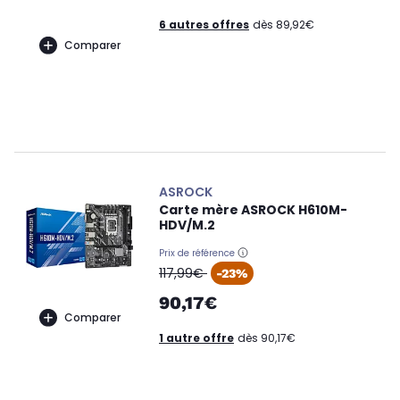
6 autres offres
dès 89,92€
Comparer
ASROCK
Carte mère ASROCK H610M-
HDV/M.2
Prix de référence
oldPrice
117,99€
-23%
90,17€
Comparer
1 autre offre
dès 90,17€