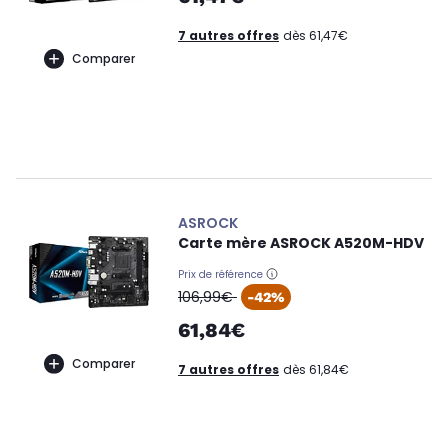
7 autres offres
dès 61,47€
Comparer
ASROCK
Carte mère ASROCK A520M-HDV
Prix de référence
oldPrice
106,99€
-42%
61,84€
Comparer
7 autres offres
dès 61,84€