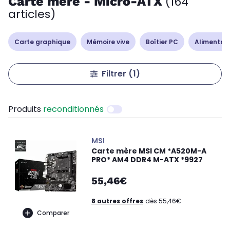
Carte mère - Micro-ATX
(164
articles)
Carte graphique
Mémoire vive
Boîtier PC
Alimentat
Filtrer
(1)
Produits
reconditionnés
MSI
Carte mère MSI CM *A520M-A
PRO* AM4 DDR4 M-ATX *9927
55,46€
8 autres offres
dès 55,46€
Comparer