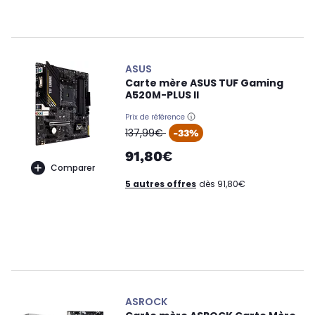
ASUS
Carte mère ASUS TUF Gaming
A520M-PLUS II
Prix de référence
oldPrice
137,99€
-33%
91,80€
Comparer
5 autres offres
dès 91,80€
ASROCK