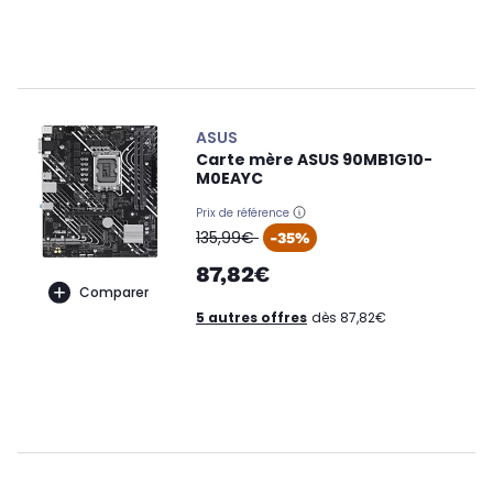
ASUS
Carte mère ASUS 90MB1G10-
M0EAYC
Prix de référence
oldPrice
135,99€
-35%
87,82€
Comparer
5 autres offres
dès 87,82€