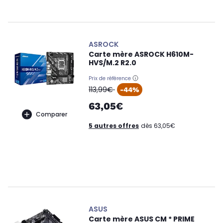
ASROCK
Carte mère ASROCK H610M-
HVS/M.2 R2.0
Prix de référence
oldPrice
113,99€
-44%
63,05€
Comparer
5 autres offres
dès 63,05€
ASUS
Carte mère ASUS CM * PRIME