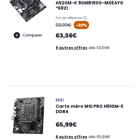
A520M-K 90MB1500-M0EAY0
*6921
Prix de référence
oldPrice
93,99€
-32%
63,56€
Comparer
9 autres offres
dès 63,56€
MSI
Carte mère MSI PRO H610M-E
DDR4
65,99€
8 autres offres
dès 65,99€