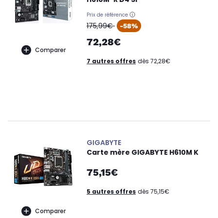
Prix de référence
oldPrice
175,99€
-58%
72,28€
Comparer
7 autres offres
dès 72,28€
GIGABYTE
Carte mère GIGABYTE H610M K
75,15€
5 autres offres
dès 75,15€
Comparer