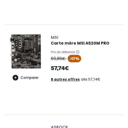
MSI
Carte mère MSI A520M PRO
Prix de référence
oldPrice
69,86€
-17%
57,74€
Comparer
8 autres offres
dès 57,74€
ASROCK