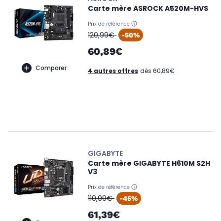
Carte mère ASROCK A520M-HVS
Prix de référence
oldPrice
120,99€
-50%
60,89€
Comparer
4 autres offres
dès 60,89€
GIGABYTE
Carte mère GIGABYTE H610M S2H
V3
Prix de référence
oldPrice
110,99€
-45%
61,39€