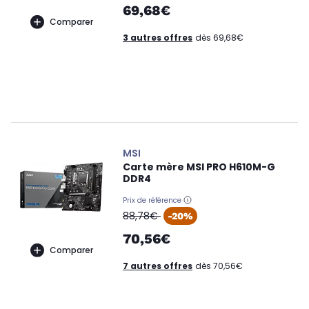
69,68€
Comparer
3 autres offres
dès 69,68€
MSI
Carte mère MSI PRO H610M-G
DDR4
Prix de référence
oldPrice
88,78€
-20%
70,56€
Comparer
7 autres offres
dès 70,56€