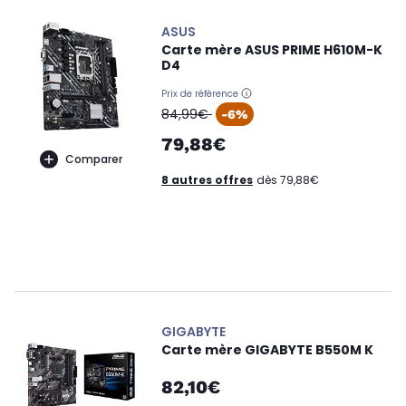
ASUS
Carte mère ASUS PRIME H610M-K
D4
Prix de référence
oldPrice
84,99€
-6%
79,88€
Comparer
8 autres offres
dès 79,88€
GIGABYTE
Carte mère GIGABYTE B550M K
82,10€