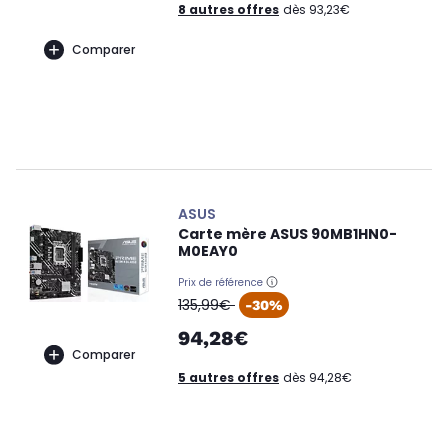
8 autres offres
dès 93,23€
Comparer
ASUS
Carte mère ASUS 90MB1HN0-
M0EAY0
Prix de référence
oldPrice
135,99€
-30%
94,28€
Comparer
5 autres offres
dès 94,28€