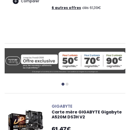
Comparer
6 autres offres
dès 61,39€
GIGABYTE
Carte mère GIGABYTE Gigabyte
A520M DS3H V2
61,47€