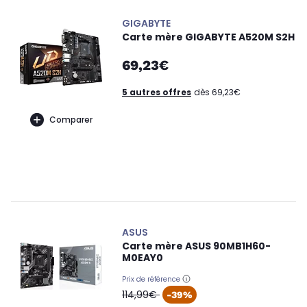
GIGABYTE
Carte mère GIGABYTE A520M S2H
69,23€
5 autres offres
dès 69,23€
Comparer
ASUS
Carte mère ASUS 90MB1H60-
M0EAY0
Prix de référence
oldPrice
114,99€
-39%