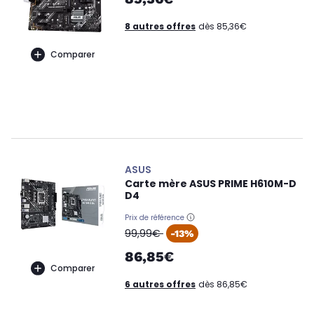
8 autres offres
dès 85,36€
Comparer
ASUS
Carte mère ASUS PRIME H610M-D
D4
Prix de référence
oldPrice
99,99€
-13%
86,85€
Comparer
6 autres offres
dès 86,85€