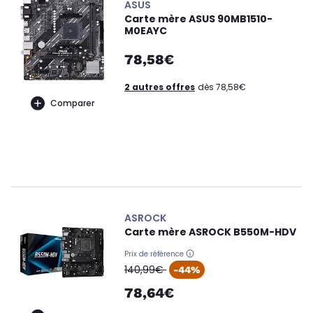
ASUS
Carte mère ASUS 90MB1510-
M0EAYC
78,58€
2 autres offres
dès 78,58€
Comparer
ASROCK
Carte mère ASROCK B550M-HDV
Prix de référence
oldPrice
140,99€
-44%
78,64€