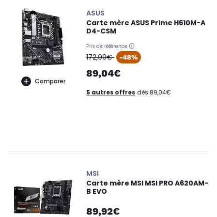
ASUS
Carte mère ASUS Prime H610M-A
D4-CSM
Prix de référence
oldPrice
172,99€
-48%
89,04€
Comparer
5 autres offres
dès 89,04€
MSI
Carte mère MSI MSI PRO A620AM-
B EVO
89,92€