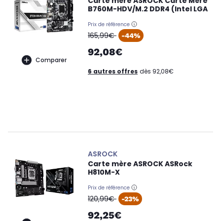
Carte mère ASROCK Carte Mère
B760M-HDV/M.2 DDR4 (Intel LGA
Prix de référence
oldPrice
165,99€
-44%
92,08€
Comparer
6 autres offres
dès 92,08€
ASROCK
Carte mère ASROCK ASRock
H810M-X
Prix de référence
oldPrice
120,99€
-23%
92,25€