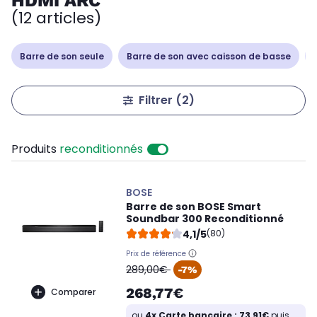
HDMI ARC
(12 articles)
Barre de son seule
Barre de son avec caisson de basse
Filtrer
(2)
Produits
reconditionnés
BOSE
Barre de son BOSE Smart
Soundbar 300 Reconditionné
4,1/5
(80)
Prix de référence
oldPrice
289,00€
-7%
268,77€
Comparer
ou
4x Carte bancaire : 73,91€
puis