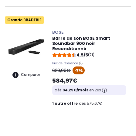
Grande BRADERIE
BOSE
Barre de son BOSE Smart
Soundbar 900 noir
Reconditionné
4,5/5
(71)
Prix de référence
oldPrice
629,00€
-7%
Comparer
584,97€
dès
34,29€/mois
en 20x
1 autre offre
dès 575,67€