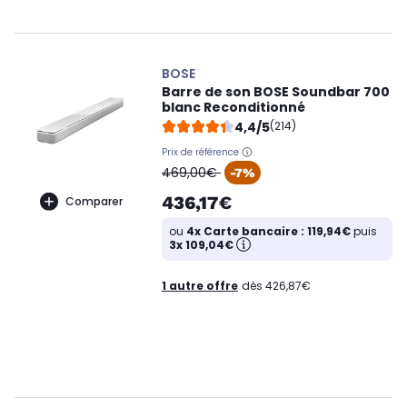
BOSE
Barre de son BOSE Soundbar 700
blanc Reconditionné
4,4/5
(214)
Prix de référence
oldPrice
469,00€
-7%
436,17€
Comparer
ou
4x Carte bancaire : 119,94€
puis
3x 109,04€
1 autre offre
dès 426,87€