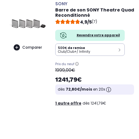
SONY
Barre de son SONY Theatre Quad
Reconditionné
4,9/5
(7)
Revendre votre appareil
Comparer
500€
de remise
Club/Club+/ Infinity
Prix du neuf
oldPrice
1999,00€
1241,79€
dès
72,80€/mois
en 20x
1 autre offre
dès 1241,79€