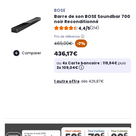
BOSE
Barre de son BOSE Soundbar 700
noir Reconditionné
4,4/5
(214)
Prix de référence
oldPrice
469,00€
-7%
436,17€
Comparer
ou
4x Carte bancaire : 119,94€
puis
3x 109,04€
1 autre offre
dès 426,87€