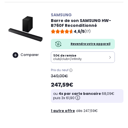
SAMSUNG
Barre de son SAMSUNG HW-
B760F Reconditionné
4,6/5
(17)
Revendre votre appareil
Comparer
50€
de remise
club/club+/infinity
Prix du neuf
oldPrice
349,00€
247,59€
ou
4x par carte bancaire
68,09€
puis 3x 61,90
1 autre offre
dès 247,59€