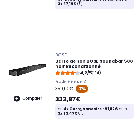
3x 67,19€
BOSE
Barre de son BOSE Soundbar 500
noir Reconditionné
4,2/5
(134)
Prix de référence
oldPrice
359,00€
-7%
333,87€
Comparer
ou
4x Carte bancaire : 91,82€
puis
3x 83,47€