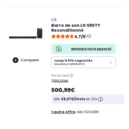
LG
Barre de son LG S90TY
Reconditionné
4,7/5
(12)
Revendre votre appareil
Comparer
Jusqu'à
90€
cagnottés
nouveaux adhérents
Prix du neuf
oldPrice
799,00€
500,99€
dès
29,37€/mois
en 20x
1 autre offre
dès 500,99€