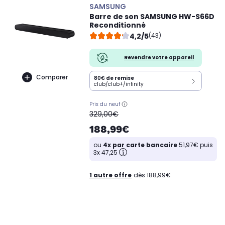
SAMSUNG
Barre de son SAMSUNG HW-S66D
Reconditionné
4,2/5
(43)
Revendre votre appareil
Comparer
80€
de remise
club/club+/infinity
Prix du neuf
oldPrice
329,00€
188,99€
ou
4x par carte bancaire
51,97€ puis
3x 47,25
1 autre offre
dès 188,99€