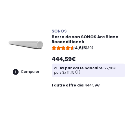
SONOS
Barre de son SONOS Arc Blanc
Reconditionné
4,6/5
(39)
444,59€
ou
4x par carte bancaire
122,26€
Comparer
puis 3x 111,15
1 autre offre
dès 444,59€