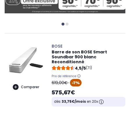
BOSE
Barre de son BOSE Smart
Soundbar 900 blanc
Reconditionné
4,5/5
(71)
Prix de référence
oldPrice
619,00€
-7%
Comparer
575,67€
dès
33,75€/mois
en 20x