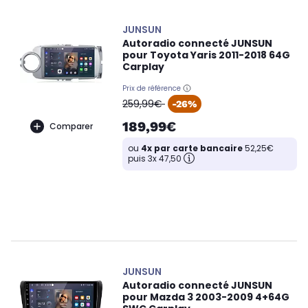
JUNSUN
Autoradio connecté JUNSUN
pour Toyota Yaris 2011-2018 64G
Carplay
Prix de référence
oldPrice
259,99€
-26%
189,99€
Comparer
ou
4x par carte bancaire
52,25€
puis 3x 47,50
JUNSUN
Autoradio connecté JUNSUN
pour Mazda 3 2003-2009 4+64G