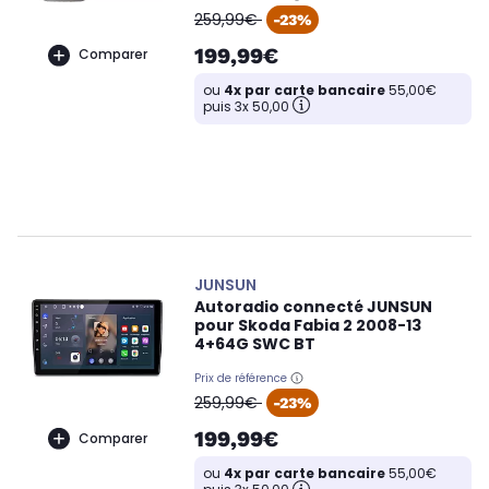
oldPrice
259,99€
-23%
199,99€
Comparer
ou
4x par carte bancaire
55,00€
puis 3x 50,00
JUNSUN
Autoradio connecté JUNSUN
pour Skoda Fabia 2 2008-13
4+64G SWC BT
Prix de référence
oldPrice
259,99€
-23%
199,99€
Comparer
ou
4x par carte bancaire
55,00€