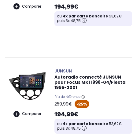
194,99€
Comparer
ou
4x par carte bancaire
53,62€
puis 3x 48,75
JUNSUN
Autoradio connecté JUNSUN
pour Focus MK1 1998-04/Fiesta
1995-2001
Prix de référence
oldPrice
259,99€
-25%
194,99€
Comparer
ou
4x par carte bancaire
53,62€
puis 3x 48,75