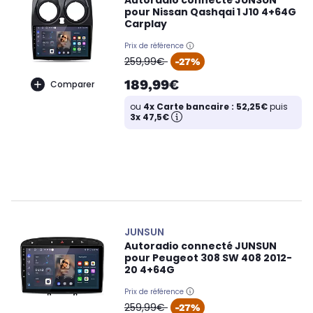
Autoradio connecté JUNSUN
pour Nissan Qashqai 1 J10 4+64G
Carplay
Prix de référence
oldPrice
259,99€
-27%
189,99€
Comparer
ou
4x Carte bancaire : 52,25€
puis
3x 47,5€
JUNSUN
Autoradio connecté JUNSUN
pour Peugeot 308 SW 408 2012-
20 4+64G
Prix de référence
oldPrice
259,99€
-27%