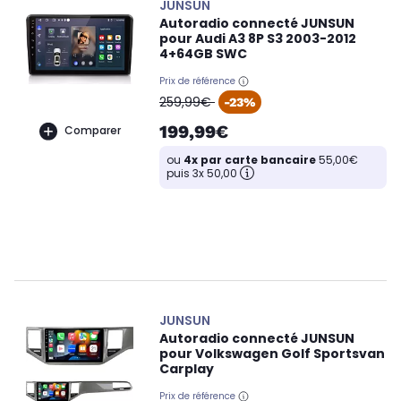
JUNSUN
Autoradio connecté JUNSUN
pour Audi A3 8P S3 2003-2012
4+64GB SWC
Prix de référence
oldPrice
259,99€
-23%
199,99€
Comparer
ou
4x par carte bancaire
55,00€
puis 3x 50,00
JUNSUN
Autoradio connecté JUNSUN
pour Volkswagen Golf Sportsvan
Carplay
Prix de référence