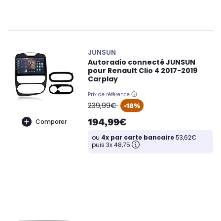
JUNSUN
Autoradio connecté JUNSUN
pour Renault Clio 4 2017-2019
Carplay
Prix de référence
oldPrice
239,99€
-18%
194,99€
Comparer
ou
4x par carte bancaire
53,62€
puis 3x 48,75