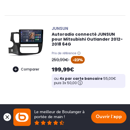
JUNSUN
Autoradio connecté JUNSUN
pour Mitsubishi Outlander 2012-
2018 64G
Prix de référence
oldPrice
259,99€
-23%
199,99€
Comparer
ou
4x par carte bancaire
55,00€
puis 3x 50,00
Le meilleur de Boulanger à 
Ouvrir l'app
portée de main !