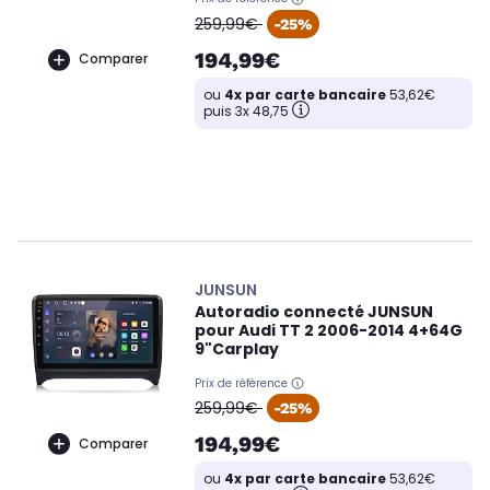
oldPrice
259,99€
-25%
194,99€
Comparer
ou
4x par carte bancaire
53,62€
puis 3x 48,75
JUNSUN
Autoradio connecté JUNSUN
pour Audi TT 2 2006-2014 4+64G
9"Carplay
Prix de référence
oldPrice
259,99€
-25%
194,99€
Comparer
ou
4x par carte bancaire
53,62€