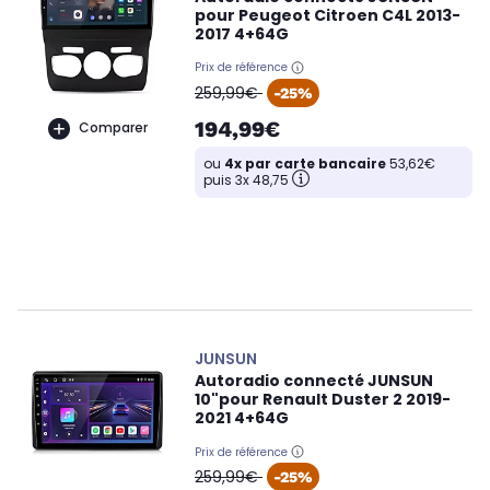
pour Peugeot Citroen C4L 2013-
2017 4+64G
Prix de référence
oldPrice
259,99€
-25%
194,99€
Comparer
ou
4x par carte bancaire
53,62€
puis 3x 48,75
JUNSUN
Autoradio connecté JUNSUN
10"pour Renault Duster 2 2019-
2021 4+64G
Prix de référence
oldPrice
259,99€
-25%