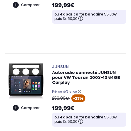
199,99€
Comparer
ou
4x par carte bancaire
55,00€
puis 3x 50,00
JUNSUN
Autoradio connecté JUNSUN
pour VW Touran 2003-10 64GB
Carplay
Prix de référence
oldPrice
259,99€
-23%
199,99€
Comparer
ou
4x par carte bancaire
55,00€
puis 3x 50,00