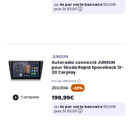
ou
4x par carte bancaire
55,00€
puis 3x 50,00
JUNSUN
Autoradio connecté JUNSUN
pour Skoda Rapid Spaceback 12-
20 Carplay
Prix de référence
oldPrice
259,99€
-23%
199,99€
Comparer
ou
4x par carte bancaire
55,00€
puis 3x 50,00