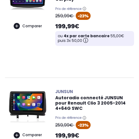
Prix de référence
oldPrice
259,99€
-23%
199,99€
Comparer
ou
4x par carte bancaire
55,00€
puis 3x 50,00
JUNSUN
Autoradio connecté JUNSUN
pour Renault Clio 3 2005-2014
4+64G SWC
Prix de référence
oldPrice
259,99€
-23%
199,99€
Comparer