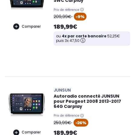
SWC Carplay
Prix de référence
oldPrice
209,99€
-9%
189,99€
Comparer
ou
4x par carte bancaire
52,25€
puis 3x 47,50
JUNSUN
Autoradio connecté JUNSUN
pour Peugeot 2008 2013-2017
64G Carplay
Prix de référence
oldPrice
259,99€
-26%
189,99€
Comparer