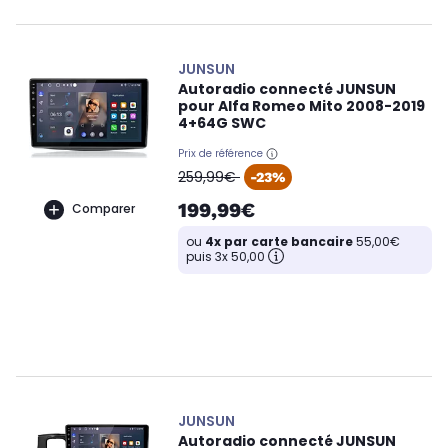
JUNSUN
Autoradio connecté JUNSUN
pour Alfa Romeo Mito 2008-2019
4+64G SWC
Prix de référence
oldPrice
259,99€
-23%
199,99€
Comparer
ou
4x par carte bancaire
55,00€
puis 3x 50,00
JUNSUN
Autoradio connecté JUNSUN