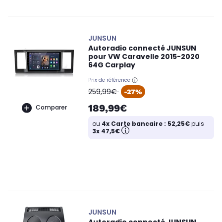
JUNSUN
Autoradio connecté JUNSUN
pour VW Caravelle 2015-2020
64G Carplay
Prix de référence
oldPrice
259,99€
-27%
189,99€
Comparer
ou
4x Carte bancaire : 52,25€
puis
3x 47,5€
JUNSUN