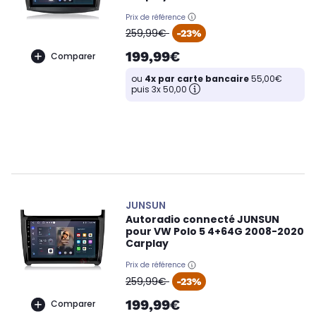
Prix de référence
oldPrice
259,99€
-23%
199,99€
Comparer
ou
4x par carte bancaire
55,00€
puis 3x 50,00
JUNSUN
Autoradio connecté JUNSUN
pour VW Polo 5 4+64G 2008-2020
Carplay
Prix de référence
oldPrice
259,99€
-23%
199,99€
Comparer