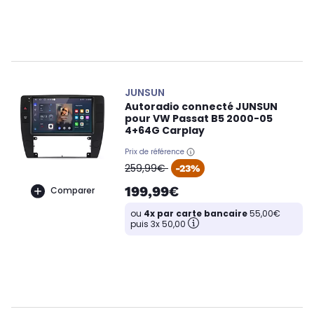
JUNSUN
Autoradio connecté JUNSUN
pour VW Passat B5 2000-05
4+64G Carplay
Prix de référence
oldPrice
259,99€
-23%
199,99€
Comparer
ou
4x par carte bancaire
55,00€
puis 3x 50,00