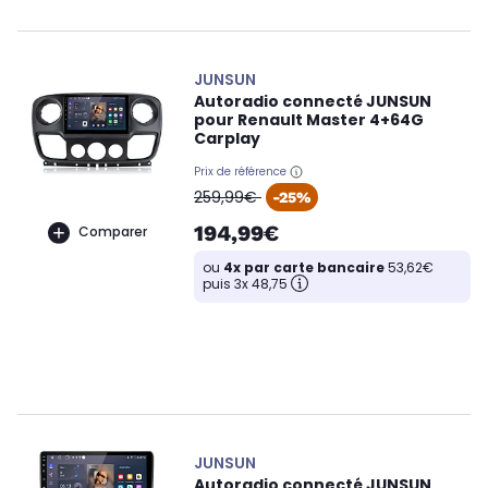
JUNSUN
Autoradio connecté JUNSUN
pour Renault Master 4+64G
Carplay
Prix de référence
oldPrice
259,99€
-25%
194,99€
Comparer
ou
4x par carte bancaire
53,62€
puis 3x 48,75
JUNSUN
Autoradio connecté JUNSUN