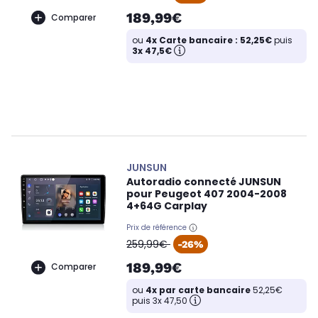
189,99€
Comparer
ou
4x Carte bancaire : 52,25€
puis
3x 47,5€
JUNSUN
Autoradio connecté JUNSUN
pour Peugeot 407 2004-2008
4+64G Carplay
Prix de référence
oldPrice
259,99€
-26%
189,99€
Comparer
ou
4x par carte bancaire
52,25€
puis 3x 47,50