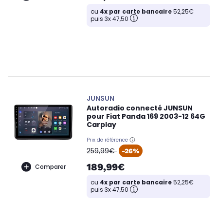
ou
4x par carte bancaire
52,25€
puis 3x 47,50
JUNSUN
Autoradio connecté JUNSUN
pour Fiat Panda 169 2003-12 64G
Carplay
Prix de référence
oldPrice
259,99€
-26%
189,99€
Comparer
ou
4x par carte bancaire
52,25€
puis 3x 47,50