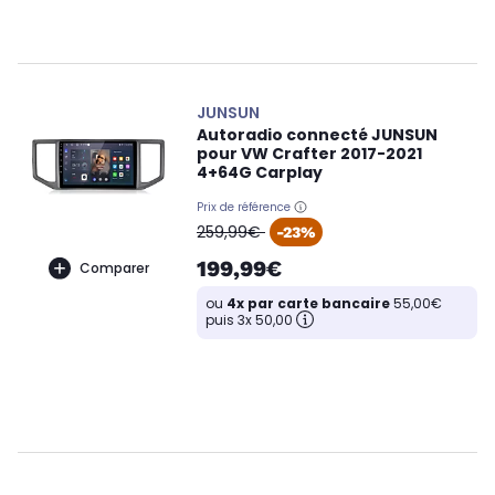
JUNSUN
Autoradio connecté JUNSUN
pour VW Crafter 2017-2021
4+64G Carplay
Prix de référence
oldPrice
259,99€
-23%
199,99€
Comparer
ou
4x par carte bancaire
55,00€
puis 3x 50,00