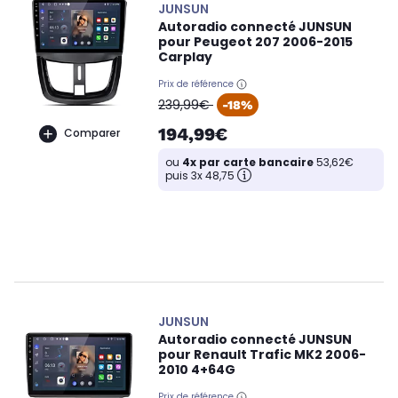
JUNSUN
Autoradio connecté JUNSUN
pour Peugeot 207 2006-2015
Carplay
Prix de référence
oldPrice
239,99€
-18%
194,99€
Comparer
ou
4x par carte bancaire
53,62€
puis 3x 48,75
JUNSUN
Autoradio connecté JUNSUN
pour Renault Trafic MK2 2006-
2010 4+64G
Prix de référence