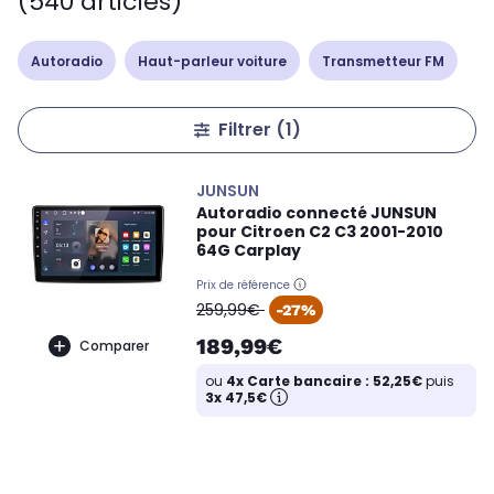
(540 articles)
Autoradio
Haut-parleur voiture
Transmetteur FM
Filtrer
(1)
JUNSUN
Autoradio connecté JUNSUN
pour Citroen C2 C3 2001-2010
64G Carplay
Prix de référence
oldPrice
259,99€
-27%
189,99€
Comparer
ou
4x Carte bancaire : 52,25€
puis
3x 47,5€