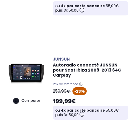
ou
4x par carte bancaire
55,00€
puis 3x 50,00
JUNSUN
Autoradio connecté JUNSUN
pour Seat Ibiza 2009-2013 64G
Carplay
Prix de référence
oldPrice
259,99€
-23%
199,99€
Comparer
ou
4x par carte bancaire
55,00€
puis 3x 50,00