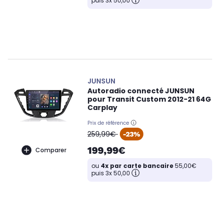
puis 3x 50,00
JUNSUN
Autoradio connecté JUNSUN
pour Transit Custom 2012-21 64G
Carplay
Prix de référence
oldPrice
259,99€
-23%
199,99€
Comparer
ou
4x par carte bancaire
55,00€
puis 3x 50,00