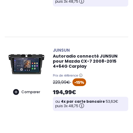
puis 3x 48,75
JUNSUN
Autoradio connecté JUNSUN
pour Mazda CX-7 2008-2015
4+64G Carplay
Prix de référence
oldPrice
229,99€
-15%
194,99€
Comparer
ou
4x par carte bancaire
53,62€
puis 3x 48,75