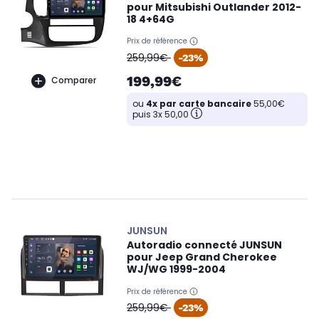
pour Mitsubishi Outlander 2012-
18 4+64G
Prix de référence
oldPrice
259,99€
-23%
199,99€
Comparer
ou
4x par carte bancaire
55,00€
puis 3x 50,00
JUNSUN
Autoradio connecté JUNSUN
pour Jeep Grand Cherokee
WJ/WG 1999-2004
Prix de référence
oldPrice
259,99€
-23%