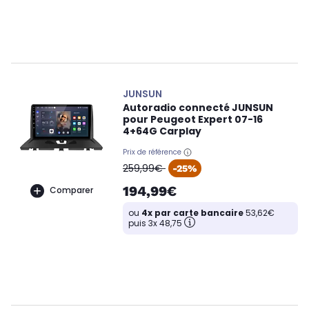
JUNSUN
Autoradio connecté JUNSUN
pour Peugeot Expert 07-16
4+64G Carplay
Prix de référence
oldPrice
259,99€
-25%
194,99€
Comparer
ou
4x par carte bancaire
53,62€
puis 3x 48,75