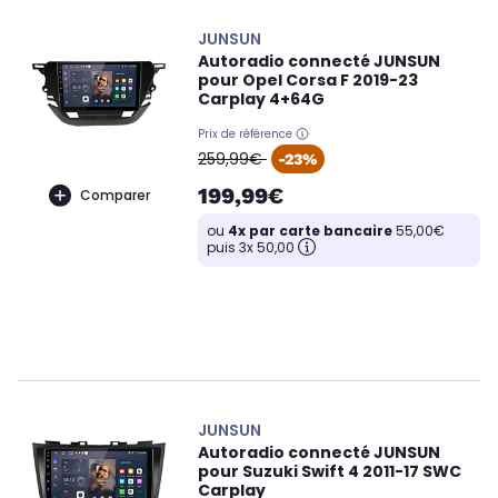
JUNSUN
Autoradio connecté JUNSUN
pour Opel Corsa F 2019-23
Carplay 4+64G
Prix de référence
oldPrice
259,99€
-23%
199,99€
Comparer
ou
4x par carte bancaire
55,00€
puis 3x 50,00
JUNSUN
Autoradio connecté JUNSUN
pour Suzuki Swift 4 2011-17 SWC
Carplay