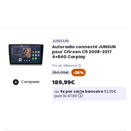
JUNSUN
Autoradio connecté JUNSUN
pour Citroen C5 2008-2017
4+64G Carplay
Prix de référence
oldPrice
259,99€
-26%
189,99€
Comparer
ou
4x par carte bancaire
52,25€
puis 3x 47,50