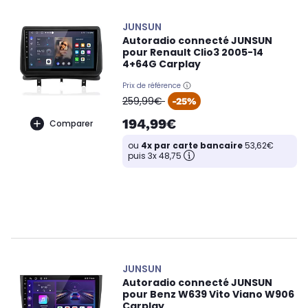
JUNSUN
Autoradio connecté JUNSUN
pour Renault Clio3 2005-14
4+64G Carplay
Prix de référence
oldPrice
259,99€
-25%
194,99€
Comparer
ou
4x par carte bancaire
53,62€
puis 3x 48,75
JUNSUN
Autoradio connecté JUNSUN
pour Benz W639 Vito Viano W906
Carplay