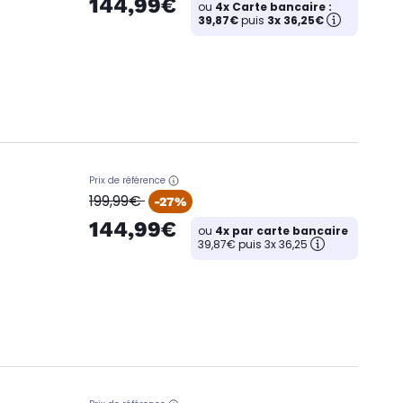
144,99€
ou
4x Carte bancaire :
39,87€
puis
3x 36,25€
Prix de référence
oldPrice
199,99€
-27%
144,99€
ou
4x par carte bancaire
39,87€ puis 3x 36,25