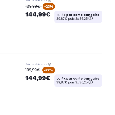
Prix de référence
oldPrice
189,99€
-23%
144,99€
ou
4x par carte bancaire
39,87€ puis 3x 36,25
Prix de référence
oldPrice
199,99€
-27%
144,99€
ou
4x par carte bancaire
39,87€ puis 3x 36,25