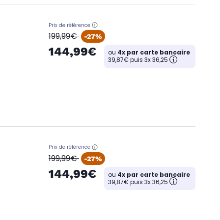
Prix de référence
oldPrice
199,99€
-27%
144,99€
ou
4x par carte bancaire
39,87€ puis 3x 36,25
Prix de référence
oldPrice
199,99€
-27%
144,99€
ou
4x par carte bancaire
39,87€ puis 3x 36,25