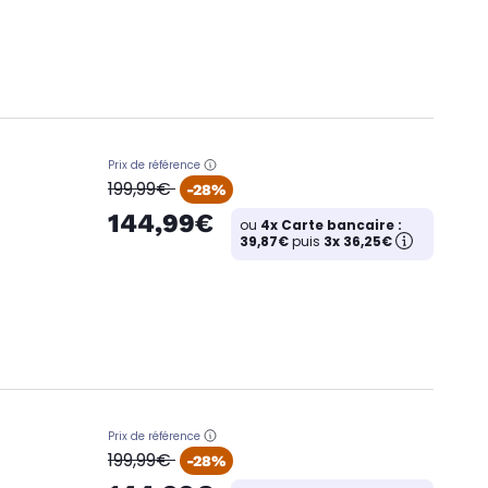
Prix de référence
oldPrice
199,99€
-28%
144,99€
ou
4x Carte bancaire :
39,87€
puis
3x 36,25€
Prix de référence
oldPrice
199,99€
-28%