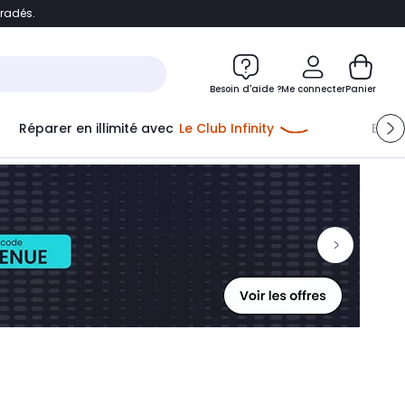
bradés.
ontenu
Accéder directement au pied de page
Besoin d'aide ?
Me connecter
Panier
Réparer en illimité avec
Le Club Infinity
Econ