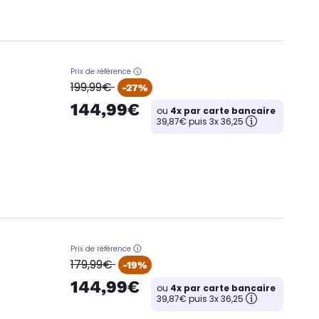
Prix de référence
oldPrice
199,99€
-27%
144,99€
ou
4x par carte bancaire
39,87€ puis 3x 36,25
Prix de référence
oldPrice
179,99€
-19%
144,99€
ou
4x par carte bancaire
39,87€ puis 3x 36,25