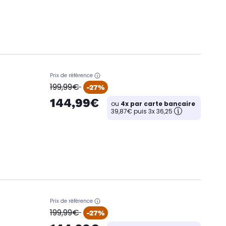
Prix de référence
oldPrice
199,99€
-27%
144,99€
ou
4x par carte bancaire
39,87€ puis 3x 36,25
Prix de référence
oldPrice
199,99€
-27%