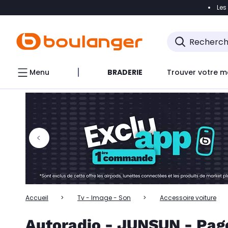
Les
Accéder directement à la navigation
Accéder directem
Accéder directement au chatbot
Menu
BRADERIE
Trouver votre m
Accueil
Tv - Image - Son
Accessoire voiture
Autoradio - JUNSUN - Pag