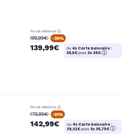
Prix de référence
oldPrice
199,99€
-30%
139,99€
ou
4x Carte bancaire :
38,5€
puis
3x 35€
Prix de référence
oldPrice
179,99€
-21%
142,99€
ou
4x Carte bancaire :
39,32€
puis
3x 35,75€