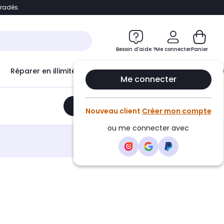
bradés.
e
Accéder directement au chatbot
Besoin d'aide ?
Me connecter
Panier
Réparer en illimité avec
Le Club Infinity
Econ
Me connecter
Ajouter au panier
•
164,99€
Nouveau client
Créer mon compte
ou me connecter avec