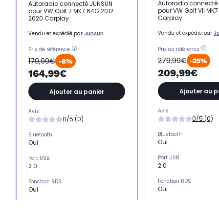
Autoradio connecté
Autoradio connecté JUNSUN
pour VW Golf VII MK7
pour VW Golf 7 MK7 64G 2012-
Carplay
2020 Carplay
Vendu et expédié par
J
Vendu et expédié par
Junsun
Prix de référence
Prix de référence
279,99€
179,99€
-25%
-8%
209,99€
164,99€
Ajouter au p
Ajouter au panier
Avis
Avis
0/5 (0)
0/5 (0)
Bluetooth
Bluetooth
Oui
Oui
Port USB
Port USB
2.0
2.0
Fonction RDS
Fonction RDS
Oui
Oui
Puissance (W)
Puissance (W)
4 x 35
4 x 35