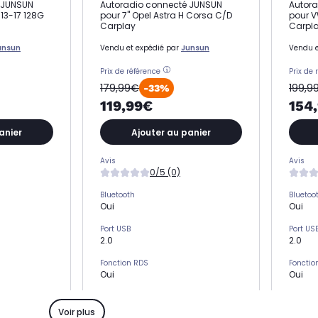
 JUNSUN
Autoradio connecté JUNSUN
Autor
 13-17 128G
pour 7" Opel Astra H Corsa C/D
pour V
Carplay
Carpl
unsun
Vendu et expédié par
Junsun
Vendu e
Prix de référence
Prix de 
179,99€
199,9
-33%
119,99€
154
anier
Ajouter au panier
Avis
Avis
0/5 (0)
Bluetooth
Bluetoo
Oui
Oui
Port USB
Port US
2.0
2.0
Fonction RDS
Fonctio
Oui
Oui
Puissance (W)
Puissa
4 x 35
4 x 35
Voir plus