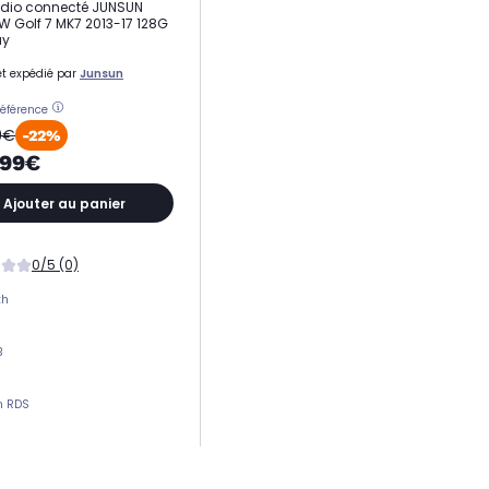
adio connecté JUNSUN
W Golf 7 MK7 2013-17 128G
ay
t expédié par
Junsun
référence
9€
-22%
,99€
Ajouter au panier
0/5 (0)
th
B
n RDS
nce (W)