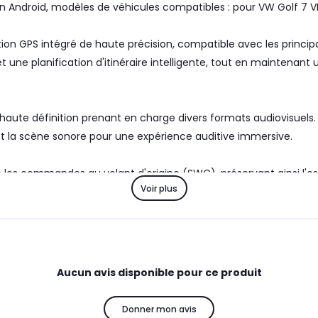
n Android, modèles de véhicules compatibles : pour VW Golf 7 VI
ion GPS intégré de haute précision, compatible avec les princip
t une planification d'itinéraire intelligente, tout en maintenant
haute définition prenant en charge divers formats audiovisuels. 
 la scène sonore pour une expérience auditive immersive.
es commandes au volant d'origine (SWC), préservant ainsi l'esth
Voir plus
r des appareils tels que des caméras de recul. Comprend une rad
 garantissant un fonctionnement fluide du système, une réactivi
Aucun avis disponible pour ce produit
Donner mon avis