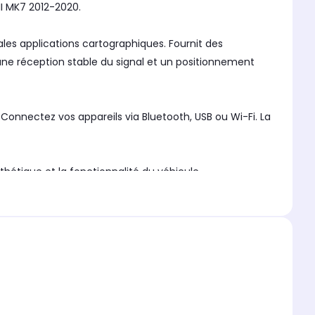
I MK7 2012-2020.
ales applications cartographiques. Fournit des
 une réception stable du signal et un positionnement
Connectez vos appareils via Bluetooth, USB ou Wi-Fi. La
étique et la fonctionnalité du véhicule.
io FM avec fonctionnalité RDS pour une utilisation
té rapide des applications et la prise en charge de