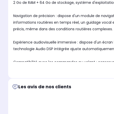
2 Go de RAM + 64 Go de stockage, système d'exploitatio
Navigation de précision : dispose d'un module de navigat
informations routières en temps réel, un guidage vocal e
précis, même dans des conditions routières complexes.
Expérience audiovisuelle immersive : dispose d'un écran 
technologie Audio DSP intégrée ajuste automatiquement
Compatibilité avec les commandes au volant : conserve l
Extension pratique : dispose de ports USB pour connecte
intuitive.
Les avis de nos clients
Performances fluides : alimenté par un matériel robuste
l'installation de diverses applications.