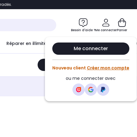
bradés.
e
Accéder directement au chatbot
Besoin d'aide ?
Me connecter
Panier
Réparer en illimité avec
Le Club Infinity
Econ
Me connecter
Ajouter au panier
•
959,00€
Nouveau client
Créer mon compte
ou me connecter avec