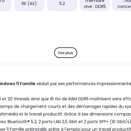
 To
mémoire
: no
6E (AX)
5.2
vive : DDR5
conce
Voir plus
indows 11 Famille
séduit par ses performances impressionnante
et 20 threads ainsi que 16 Go de RAM DDR5 maîtrisent sans effor
s temps de chargement courts et des démarrages rapides du systè
ltimédia et le travail productif. Grâce à ses dimensions compac
ec Bluetooth® 5.2, 2 ports LAN 2,5 Gbit et 2 ports SFP+ (10 Gbit/s)
11 Famille préinstallé, prête à l'emploi pour un travail productif