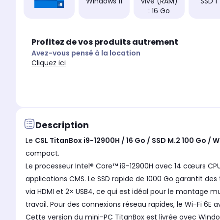
Windows 11
vive (RAM)
SSD 1
: 16 Go
Profitez de vos produits autrement
Avez-vous pensé à la location
Cliquez ici
Description
Le
CSL TitanBox i9-12900H / 16 Go / SSD M.2 100 Go / W
compact.
Le processeur Intel® Core™ i9-12900H avec 14 cœurs CPU 
applications CMS. Le SSD rapide de 1000 Go garantit de
via HDMI et 2× USB4, ce qui est idéal pour le montage mu
travail. Pour des connexions réseau rapides, le Wi-Fi 6E av
Cette version du mini-PC TitanBox est livrée avec Windows 