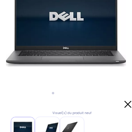
Visuel(s) du produit neuf