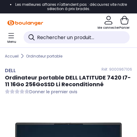
Les meilleures affaires n'attendent pas : découvrez vite notre
Accéder directement à la navigation
sélection à prix bradés.
Accéder directement au contenu
Me connecter
Panier
Accéder directement au pied de page
Menu
Accéder directement au chatbot
Accueil
Ordinateur portable
Réf. 900
0967106
DELL
Ordinateur portable
DELL
LATITUDE 7420 I7-
11 16Go 256GoSSD Li Reconditionné
Donner le premier avis