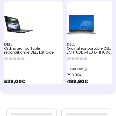
DELL
DELL
Ordinateur portable
Ordinateur portable DELL
reconditionné DELL Latitude
LATITUDE 5420 I5-11 16Go
7490 - 8Go - SSD 512Go
480GoSSD W11
Prix du neuf
oldPrice
799,00€
currentPrice
currentPrice
539,00€
499,90€