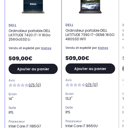
DELL
DE
DELL
Ordinateur portable DELL
Ord
Ordinateur portable DELL
LATITUDE 7390 I7-GEN8 16GO
LAT
LATITUDE 7420 I7-11 16Go
480SSD W11
48
256GoSSD Li
Vendu et expédié par
Kiatoo
Ven
Vendu et expédié par
Kiatoo
509,00€
5
509,00€
Ajouter au panier
Ajouter au panier
Avis
Avi
Avis
0/5 (0)
0/5 (0)
Ecran
Ecr
Ecran
13,3"
13,
14"
Dalle
Dal
Dalle
IPS
IPS
IPS
Processeur
Pro
Processeur
Intel Core i7 8650U
Int
Intel Core i7 1185G7